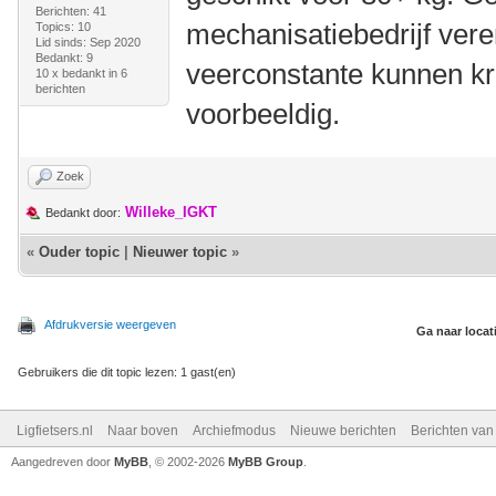
Berichten: 41
mechanisatiebedrijf vere
Topics: 10
Lid sinds: Sep 2020
Bedankt: 9
veerconstante kunnen kri
10 x bedankt in 6
berichten
voorbeeldig.
Zoek
Willeke_IGKT
Bedankt door:
«
Ouder topic
|
Nieuwer topic
»
Afdrukversie weergeven
Ga naar locat
Gebruikers die dit topic lezen: 1 gast(en)
Ligfietsers.nl
Naar boven
Archiefmodus
Nieuwe berichten
Berichten va
Aangedreven door
MyBB
, © 2002-2026
MyBB Group
.