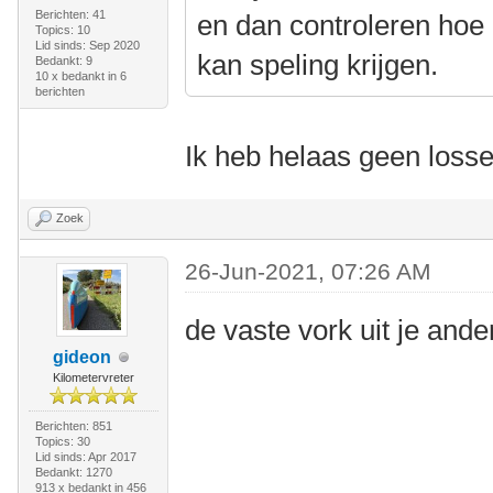
Berichten: 41
en dan controleren hoe 
Topics: 10
Lid sinds: Sep 2020
kan speling krijgen.
Bedankt: 9
10 x bedankt in 6
berichten
Ik heb helaas geen losse
Zoek
26-Jun-2021, 07:26 AM
de vaste vork uit je ander
gideon
Kilometervreter
Berichten: 851
Topics: 30
Lid sinds: Apr 2017
Bedankt: 1270
913 x bedankt in 456