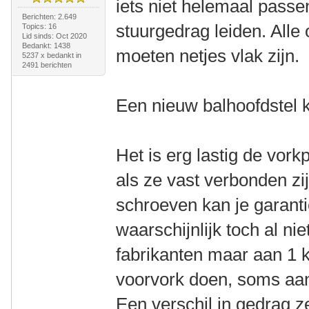
iets niet helemaal passen
Berichten: 2.649
stuurgedrag leiden. Alle
Topics: 16
Lid sinds: Oct 2020
Bedankt: 1438
moeten netjes vlak zijn.
5237 x bedankt in
2491 berichten
Een nieuw balhoofdstel k
Het is erg lastig de vork
als ze vast verbonden zi
schroeven kan je garanti
waarschijnlijk toch al ni
fabrikanten maar aan 1 
voorvork doen, soms aa
Een verschil in gedrag ze