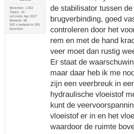
de stabilisator tussen de
Berichten: 1.562
Topics: 16
Lid sinds: Apr 2017
brugverbinding, goed vas
Bedankt: 98
505 x bedankt in 350
controleren door het voo
berichten
rem en met de hand krach
veer moet dan rustig wee
Er staat de waarschuwing
maar daar heb ik me noo
zijn een veerbreuk in ee
hydraulische vloeistof 
kunt de veervoorspannin
vloeistof er in en het vl
waardoor de ruimte boven