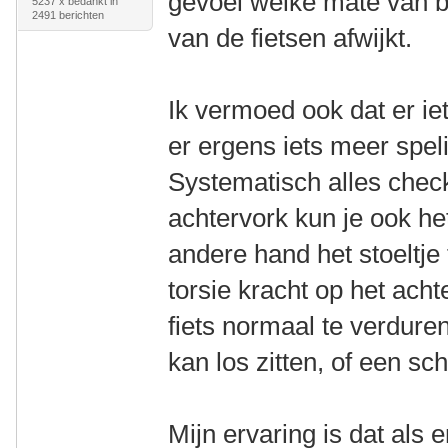
gevoel welke mate van b
5237 x bedankt in
2491 berichten
van de fietsen afwijkt.
Ik vermoed ook dat er iet
er ergens iets meer speli
Systematisch alles check
achtervork kun je ook he
andere hand het stoeltje
torsie kracht op het acht
fiets normaal te verduren 
kan los zitten, of een s
Mijn ervaring is dat als 