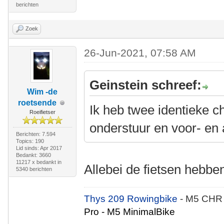
berichten
Zoek
26-Jun-2021, 07:58 AM
Geinstein schreef:
Wim -de
roetsende
Ik heb twee identieke c
Roeifietser
onderstuur en voor- en 
Berichten: 7.594
Topics: 190
Lid sinds: Apr 2017
Bedankt: 3660
11217 x bedankt in
Allebei de fietsen hebbe
5340 berichten
Thys 209 Rowingbike
- M5 CHR
Pro - M5 MinimalBike