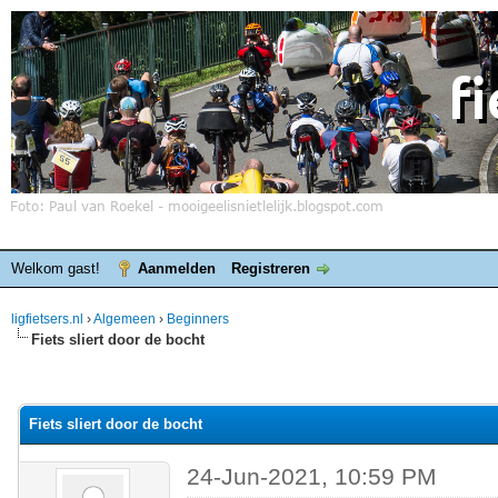
Welkom gast!
Aanmelden
Registreren
ligfietsers.nl
›
Algemeen
›
Beginners
Fiets sliert door de bocht
elde waardering is 0
Fiets sliert door de bocht
24-Jun-2021, 10:59 PM