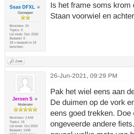
Is het frame soms krom 
Ssas DFXL
Opstapper
Staan voorwiel en achter
Berichten: 24
Topics: 0
Lid sinds: Dec 2020
Bedankt: 0
28 x bedankt in 18
berichten
Zoek
26-Jun-2021, 09:29 PM
Pak het wiel eens aan de
Jeroen S
De duimen op de vork e
Moderator
eens goed trekken. Doe 
Berichten: 2.649
ongeveerde andere fiets.
Topics: 16
Lid sinds: Oct 2020
Bedankt: 1438