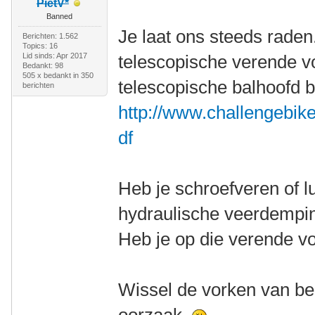
PietV*
Banned
Je laat ons steeds raden
Berichten: 1.562
Topics: 16
Lid sinds: Apr 2017
telescopische verende v
Bedankt: 98
505 x bedankt in 350
telescopische balhoofd 
berichten
http://www.challengebik
df
Heb je schroefveren of l
hydraulische veerdempin
Heb je op die verende vor
Wissel de vorken van bei