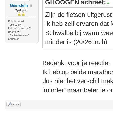
GHOOGEN schreef:
Geinstein
Opstapper
Zijn de fietsen uitgeru
Berichten: 41
Ik heb zelf ervaren dat
Topics: 10
Lid sinds: Sep 2020
Schwalbe bij warm weer
Bedankt: 9
10 x bedankt in 6
berichten
minder is (20/26 inch)
Bedankt voor je reactie.
Ik heb op beide maratho
dus niet het verschil mak
‘minder’ maar beter te o
Zoek