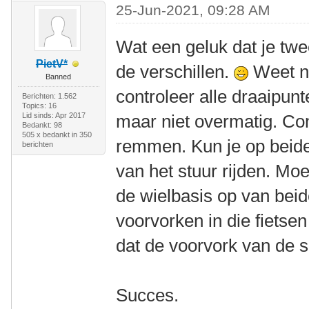
25-Jun-2021, 09:28 AM
Wat een geluk dat je twe
PietV*
de verschillen.
Weet ni
Banned
controleer alle draaipun
Berichten: 1.562
Topics: 16
Lid sinds: Apr 2017
maar niet overmatig. Con
Bedankt: 98
505 x bedankt in 350
remmen. Kun je op beide
berichten
van het stuur rijden. Mo
de wielbasis op van beide
voorvorken in die fietsen
dat de voorvork van de sl
Succes.