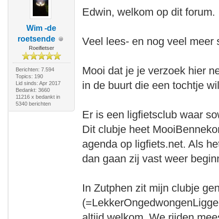
Edwin, welkom op dit forum.
Wim -de
roetsende
Veel lees- en nog veel meer s
Roeifietser
Mooi dat je je verzoek hier ne
Berichten: 7.594
Topics: 190
in de buurt die een tochtje wil
Lid sinds: Apr 2017
Bedankt: 3660
11216 x bedankt in
5340 berichten
Er is een ligfietsclub waar s
Dit clubje heet MooiBenneko
agenda op ligfiets.net. Als he
dan gaan zij vast weer begin
In Zutphen zit mijn clubje 
(=LekkerOngedwongenLiggen) 
altijd welkom. We rijden mee