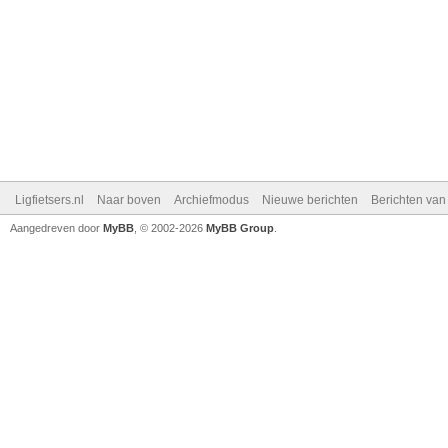
Ligfietsers.nl
Naar boven
Archiefmodus
Nieuwe berichten
Berichten va
Aangedreven door
MyBB
, © 2002-2026
MyBB Group
.