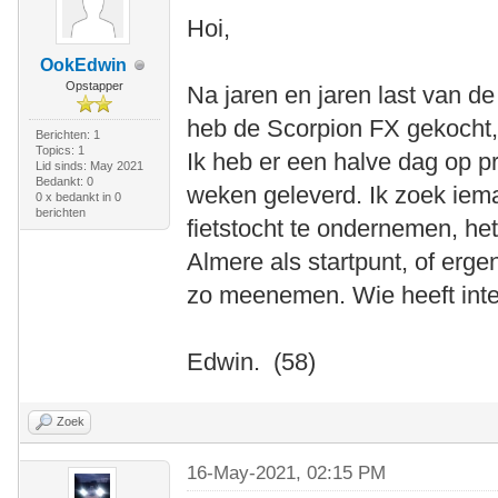
Hoi,
OokEdwin
Opstapper
Na jaren en jaren last van de 
heb de Scorpion FX gekocht, 
Berichten: 1
Topics: 1
Ik heb er een halve dag op pr
Lid sinds: May 2021
Bedankt: 0
weken geleverd. Ik zoek ie
0 x bedankt in 0
berichten
fietstocht te ondernemen, het
Almere als startpunt, of erge
zo meenemen. Wie heeft int
Edwin. (58)
Zoek
16-May-2021, 02:15 PM