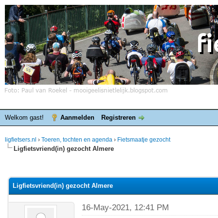
Welkom gast!
Aanmelden
Registreren
ligfietsers.nl
›
Toeren, tochten en agenda
›
Fietsmaatje gezocht
Ligfietsvriend(in) gezocht Almere
elde waardering is 0
Ligfietsvriend(in) gezocht Almere
16-May-2021, 12:41 PM