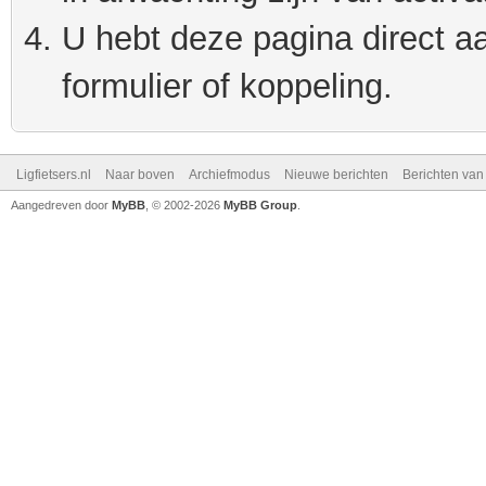
U hebt deze pagina direct a
formulier of koppeling.
Ligfietsers.nl
Naar boven
Archiefmodus
Nieuwe berichten
Berichten va
Aangedreven door
MyBB
, © 2002-2026
MyBB Group
.