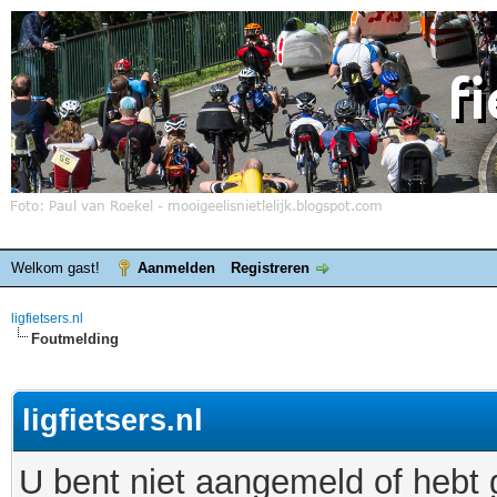
Welkom gast!
Aanmelden
Registreren
ligfietsers.nl
Foutmelding
ligfietsers.nl
U bent niet aangemeld of hebt