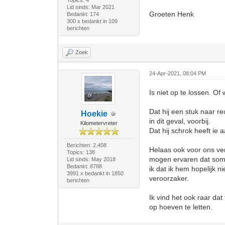
Topics: 4
Lid sinds: Mar 2021
Groeten Henk
Bedankt: 174
300 x bedankt in 109
berichten
Zoek
24-Apr-2021, 08:04 PM
Is niet op te lossen. Of
Dat hij een stuk naar re
Hoekie
in dit geval, voorbij.
Kilometervreter
Dat hij schrok heeft ie 
Berichten: 2.408
Helaas ook voor ons ver
Topics: 138
mogen ervaren dat somm
Lid sinds: May 2018
Bedankt: 8788
ik dat ik hem hopelijk n
3991 x bedankt in 1850
veroorzaker.
berichten
Ik vind het ook raar dat
op hoeven te letten.