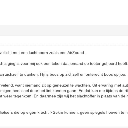
 wellicht met een luchthoorn zoals een AirZound.
chts ging is voor mij ook een teken dat iemand de toeter gehoord heeft. E
aan zichzelf te danken. Hij is boos op zichzelf en onterecht boos op jou.
velend, want niemand zit op geneuzel te wachten. Uit ervaring met aut
igen heel snel door het lint kunnen gaan. En dat kan me tijdens de r
iet weer tegenkom. En daarmee zijn wij het slachtoffer in plaats van de 
 fietsers die op eigen kracht > 25km kunnen, geen spiegels hoeven te he