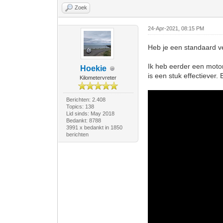
Zoek
24-Apr-2021, 08:15 PM
Heb je een standaard ve
Ik heb eerder een motorf
Hoekie
is een stuk effectiever.
Kilometervreter
Berichten: 2.408
Topics: 138
Lid sinds: May 2018
Bedankt: 8788
3991 x bedankt in 1850
berichten