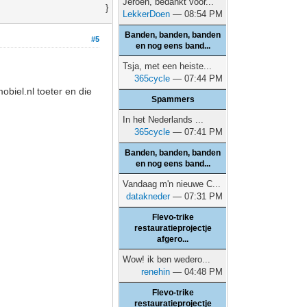
Jeroen, bedankt voor...
}
LekkerDoen
— 08:54 PM
Banden, banden, banden
#5
en nog eens band...
Tsja, met een heiste...
365cycle
— 07:44 PM
obiel.nl toeter en die
Spammers
In het Nederlands ...
365cycle
— 07:41 PM
Banden, banden, banden
en nog eens band...
Vandaag m'n nieuwe C...
datakneder
— 07:31 PM
Flevo-trike
restauratieprojectje
afgero...
Wow! ik ben wedero...
renehin
— 04:48 PM
Flevo-trike
restauratieprojectje