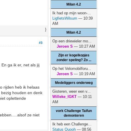
Milan 4.2
Ik had op mijn woon-...
LigfietsWilsum
— 10:39
AM
}
Milan 4.2
Op een driewieler mo...
#3
Jeroen S
— 10:27 AM
Zijn er kogelkopjes
zonder speling? Zo ...
n ga ik er, net als jij
Op het Velomobilforu...
Jeroen S
— 10:19 AM
Medeliggers onderweg
o rijden heb ik helaas
Gisteren, weer een v...
it bezig houden en denk
Willeke_IGKT
— 10:11
niet oplettende
AM
vork Challenge Taifun
bben.....alsof ze niet
demonteren
Ik heb een Challenge...
Status Quooh
— 08:56