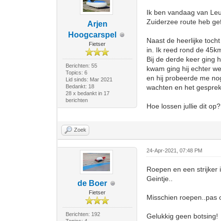
Ik ben vandaag van Leus
Zuiderzee route heb ge
Arjen
Hoogcarspel
Naast de heerlijke toc
Fietser
in. Ik reed rond de 45km
Bij de derde keer ging h
Berichten: 55
kwam ging hij echter we
Topics: 6
en hij probeerde me nog 
Lid sinds: Mar 2021
Bedankt: 18
wachten en het gespre
28 x bedankt in 17
berichten
Hoe lossen jullie dit op
Zoek
24-Apr-2021, 07:48 PM
Roepen en een strijker i
Geintje..
de Boer
Fietser
Misschien roepen..pas o
Berichten: 192
Gelukkig geen botsing!