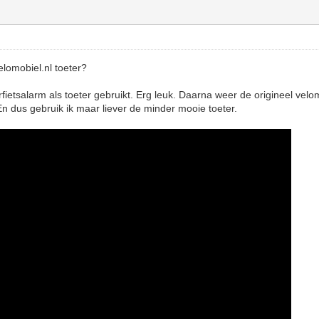
lomobiel.nl toeter?
ietsalarm als toeter gebruikt. Erg leuk. Daarna weer de origineel velom
 En dus gebruik ik maar liever de minder mooie toeter.