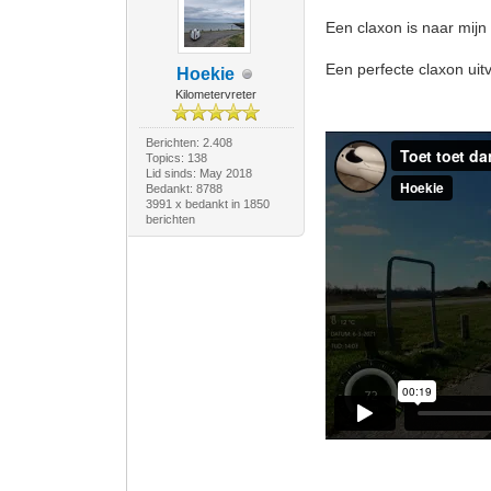
Een claxon is naar mijn 
Een perfecte claxon uit
Hoekie
Kilometervreter
Berichten: 2.408
Topics: 138
Lid sinds: May 2018
Bedankt: 8788
3991 x bedankt in 1850
berichten