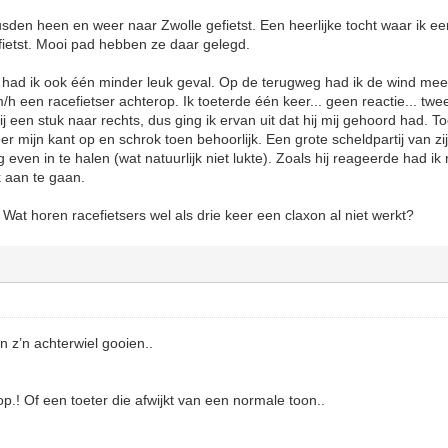
den heen en weer naar Zwolle gefietst. Een heerlijke tocht waar ik ee
fietst. Mooi pad hebben ze daar gelegd.
ht had ik ook één minder leuk geval. Op de terugweg had ik de wind me
/h een racefietser achterop. Ik toeterde één keer... geen reactie... twee
ij een stuk naar rechts, dus ging ik ervan uit dat hij mij gehoord had. To
er mijn kant op en schrok toen behoorlijk. Een grote scheldpartij van zi
even in te halen (wat natuurlijk niet lukte). Zoals hij reageerde had ik 
k aan te gaan.
? Wat horen racefietsers wel als drie keer een claxon al niet werkt?
n z’n achterwiel gooien..
p.! Of een toeter die afwijkt van een normale toon..