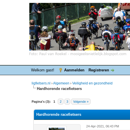
Welkom gast!
Aanmelden
Registreren
ligfietsers.nl
›
Algemeen
›
Veiligheid en gezondheid
Hardhorende racefietsers
 stemmen - gemiddelde waardering is 0
Pagina's (3):
1
2
3
Volgende »
Hardhorende racefietsers
24-Apr-2021, 06:43 PM