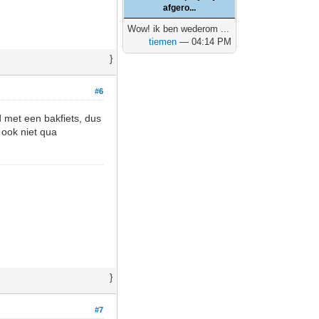
afgero...
Wow! ik ben wederom ...
tiemen
— 04:14 PM
}
#6
 met een bakfiets, dus
 ook niet qua
}
#7