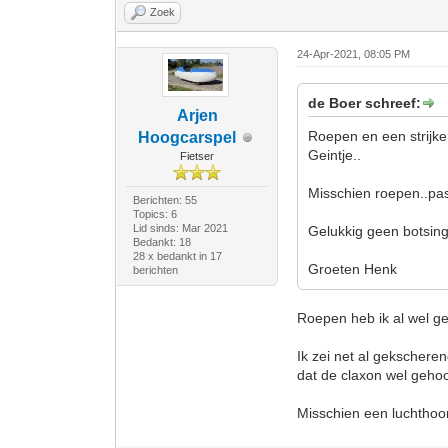
Zoek
24-Apr-2021, 08:05 PM
de Boer schreef:
Arjen
Roepen en een strijker
Hoogcarspel
Geintje..
Fietser
Misschien roepen..pas 
Berichten: 55
Topics: 6
Lid sinds: Mar 2021
Gelukkig geen botsing
Bedankt: 18
28 x bedankt in 17
Groeten Henk
berichten
Roepen heb ik al wel g
Ik zei net al gekschere
dat de claxon wel gehoo
Misschien een luchth