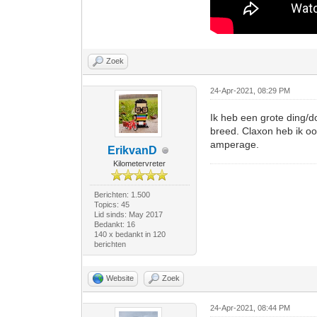
Zoek
24-Apr-2021, 08:29 PM
Ik heb een grote ding/d
breed. Claxon heb ik oo
amperage.
ErikvanD
Kilometervreter
Berichten: 1.500
Topics: 45
Lid sinds: May 2017
Bedankt: 16
140 x bedankt in 120
berichten
Website
Zoek
24-Apr-2021, 08:44 PM