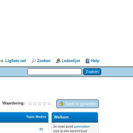
Ligfiets.net
Zoeken
Ledenlijst
Help
Waardering:
Topic is gesloten
Topic Modes
Welkom
Je moet jezelf
aanmelden
#1
voor je een bericht kunt