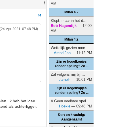
}
AM
Milan 4.2
#4
Klopt, maar in het d...
Bob Hagendijk
— 12:00
(24-Apr-2021, 07:48 PM)
AM
Milan 4.2
Wettelijk gezien moe...
Arend-Jan
— 11:12 PM
Zijn er kogelkopjes
zonder speling? Zo ...
Zal volgens mij bij ...
JarnoH
— 10:01 PM
Zijn er kogelkopjes
zonder speling? Zo ...
len. Ik heb het idee
A Geen voelbare spel...
end als achterligger.
Hoekie
— 09:48 PM
Kort en krachtig:
Aangenaam!