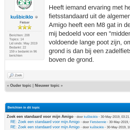
Heeft iemand ervaring met h
fietsstandaard uit de algemen
kuŝbiciklo
Fietser
Amigo heeft een M8 gat in de
mij bedoeld voor een "midde
Berichten: 208
Topics: 14
voldoende lange poot zijn, 
Lid sinds: May 2019
Bedankt: 22
grond is dan bij een zadelfi
159 x bedankt in 96
berichten
boven de grond.
Zoek
«
Ouder topic
|
Nieuwer topic
»
Berichten in dit topic
Zoek een standaard voor mijn Amigo
- door
kuŝbiciklo
- 30-May-2019, 03:21
RE: Zoek een standaard voor mijn Amigo
- door
Fietsbennie
- 30-May-2019,
RE: Zoek een standaard voor mijn Amigo
- door
kuŝbiciklo
- 30-May-2019, 1