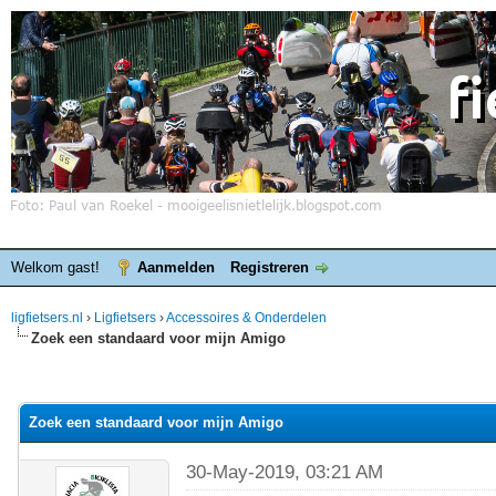
Welkom gast!
Aanmelden
Registreren
ligfietsers.nl
›
Ligfietsers
›
Accessoires & Onderdelen
Zoek een standaard voor mijn Amigo
elde waardering is 0
Zoek een standaard voor mijn Amigo
30-May-2019, 03:21 AM