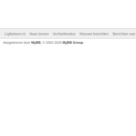
Ligfietsers.nl
Naar boven
Archiefmodus
Nieuwe berichten
Berichten va
Aangedreven door
MyBB
, © 2002-2026
MyBB Group
.