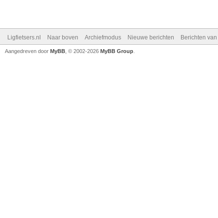
Ligfietsers.nl
Naar boven
Archiefmodus
Nieuwe berichten
Berichten va
Aangedreven door
MyBB
, © 2002-2026
MyBB Group
.