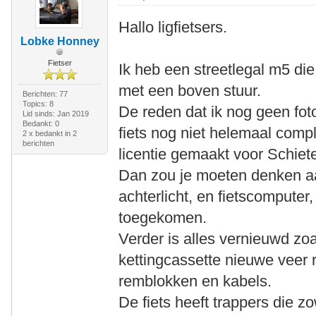
Hallo ligfietsers.
Lobke Honney
Fietser
Ik heb een streetlegal m5 die
met een boven stuur.
Berichten: 77
Topics: 8
De reden dat ik nog geen fo
Lid sinds: Jan 2019
Bedankt: 0
fiets nog niet helemaal complee
2 x bedankt in 2
berichten
licentie gemaakt voor Schiet
Dan zou je moeten denken a
achterlicht, en fietscomputer
toegekomen.
Verder is alles vernieuwd zoa
kettingcassette nieuwe veer 
remblokken en kabels.
De fiets heeft trappers die z