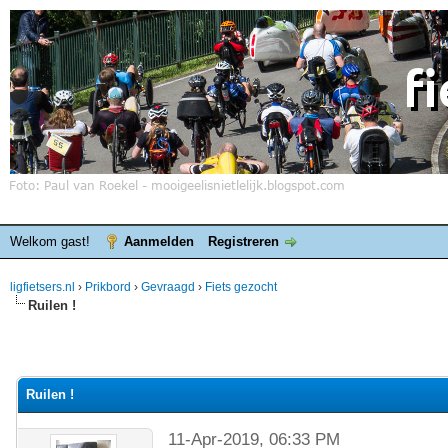
Welkom gast!
Aanmelden
Registreren
ligfietsers.nl
›
Prikbord
›
Gevraagd
›
Fiets gezocht
Ruilen !
Ruilen !
11-Apr-2019, 06:33 PM