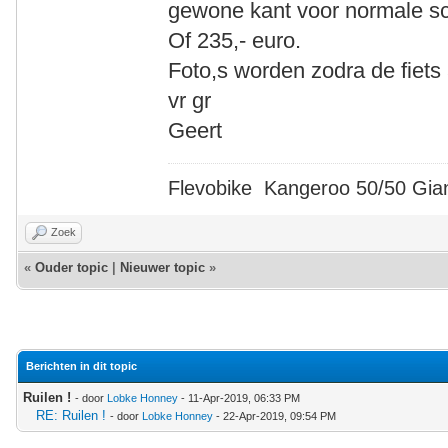
gewone kant voor normale s
Of 235,- euro.
Foto,s worden zodra de fiets a
vr gr
Geert
Flevobike Kangeroo 50/50 Gian
Zoek
«
Ouder topic
|
Nieuwer topic
»
Berichten in dit topic
Ruilen !
- door
Lobke Honney
- 11-Apr-2019, 06:33 PM
RE: Ruilen !
- door
Lobke Honney
- 22-Apr-2019, 09:54 PM