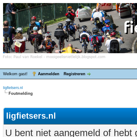
Welkom gast!
Aanmelden
Registreren
ligfietsers.nl
Foutmelding
ligfietsers.nl
U bent niet aangemeld of hebt