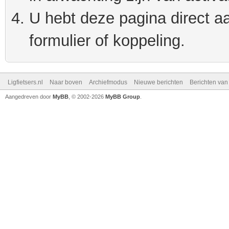
U hebt deze pagina direct a
formulier of koppeling.
Ligfietsers.nl
Naar boven
Archiefmodus
Nieuwe berichten
Berichten va
Aangedreven door
MyBB
, © 2002-2026
MyBB Group
.