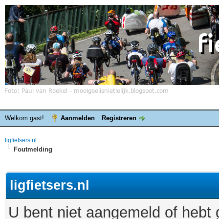
Welkom gast!
Aanmelden
Registreren
ligfietsers.nl
Foutmelding
ligfietsers.nl
U bent niet aangemeld of hebt