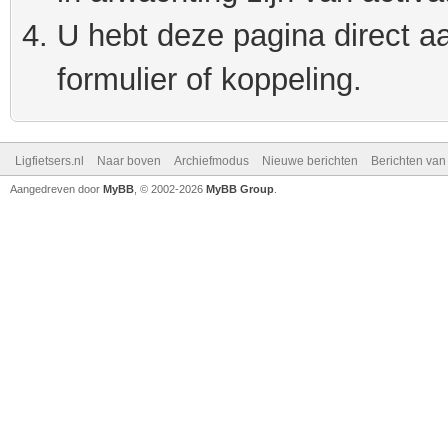
U hebt deze pagina direct a
formulier of koppeling.
Ligfietsers.nl
Naar boven
Archiefmodus
Nieuwe berichten
Berichten va
Aangedreven door
MyBB
, © 2002-2026
MyBB Group
.