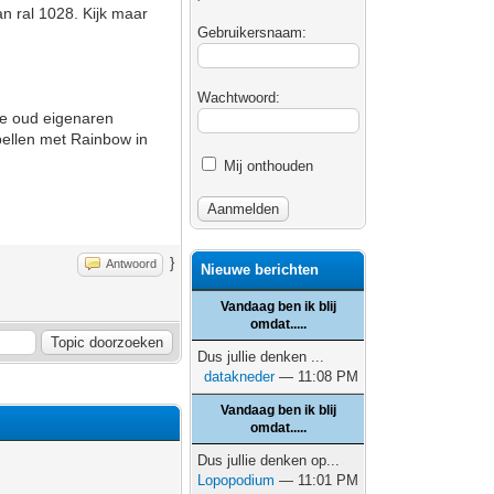
an ral 1028. Kijk maar
Gebruikersnaam:
Wachtwoord:
 de oud eigenaren
 bellen met Rainbow in
Mij onthouden
}
Antwoord
Nieuwe berichten
Vandaag ben ik blij
omdat.....
Dus jullie denken ...
datakneder
— 11:08 PM
Vandaag ben ik blij
omdat.....
Dus jullie denken op...
Lopopodium
— 11:01 PM