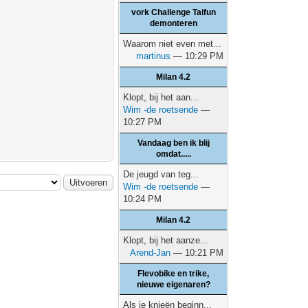
vork Challenge Taifun
demonteren
Waarom niet even met...
martinus
— 10:29 PM
Milan 4.2
Klopt, bij het aan...
Wim -de roetsende
—
10:27 PM
Vandaag ben ik blij
omdat.....
De jeugd van teg...
Wim -de roetsende
—
10:24 PM
Milan 4.2
Klopt, bij het aanze...
Arend-Jan
— 10:21 PM
Flevobike en trike,
nieuwe eigenaren?
Als je knieën beginn...