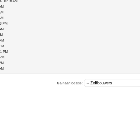
4, 10:18 AM
 AM
 AM
 AM
13 PM
 AM
PM
 PM
 PM
21 PM
 PM
 PM
 AM
Ga naar locatie: