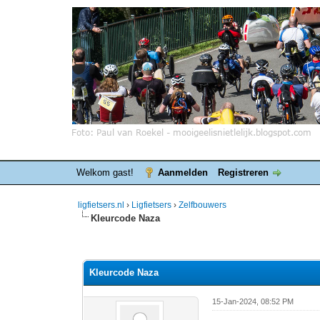
Welkom gast!
Aanmelden
Registreren
ligfietsers.nl
›
Ligfietsers
›
Zelfbouwers
Kleurcode Naza
0 stemmen - gemiddelde waardering is 0
1
2
3
4
5
Kleurcode Naza
15-Jan-2024, 08:52 PM