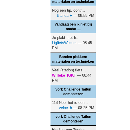
materialen en technieken
Nog een tip, contr...
Bianca F
— 08:59 PM
Vandaag ben ik niet blij
omdat.....
Je plakt met h...
LigfietsWilsum
— 08:45
PM
Banden plakken:
materialen en technieken
Veel (station) fiets...
Willeke_IGKT
— 08:44
PM
vork Challenge Taifun
demonteren
118 Nee, het is een...
veloc_h
— 08:25 PM
vork Challenge Taifun
demonteren
Het lijkt een Torxbo...