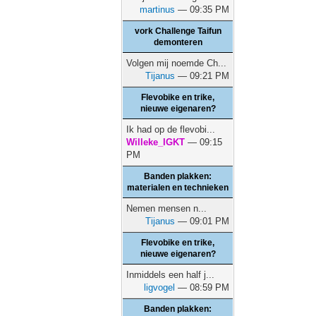
martinus
— 09:35 PM
vork Challenge Taifun
demonteren
Volgen mij noemde Ch...
Tijanus
— 09:21 PM
Flevobike en trike,
nieuwe eigenaren?
Ik had op de flevobi...
Willeke_IGKT
— 09:15
PM
Banden plakken:
materialen en technieken
Nemen mensen n...
Tijanus
— 09:01 PM
Flevobike en trike,
nieuwe eigenaren?
Inmiddels een half j...
ligvogel
— 08:59 PM
Banden plakken: