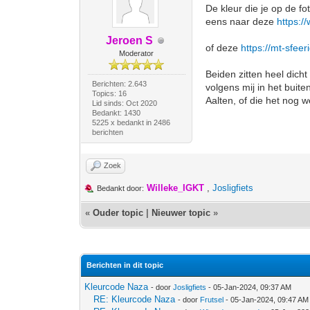
De kleur die je op de fo
eens naar deze
https:/
Jeroen S
of deze
https://mt-sfeer
Moderator
Beiden zitten heel dicht
Berichten: 2.643
volgens mij in het buit
Topics: 16
Aalten, of die het nog 
Lid sinds: Oct 2020
Bedankt: 1430
5225 x bedankt in 2486
berichten
Zoek
Willeke_IGKT
,
Josligfiets
Bedankt door:
«
Ouder topic
|
Nieuwer topic
»
Berichten in dit topic
Kleurcode Naza
- door
Josligfiets
- 05-Jan-2024, 09:37 AM
RE: Kleurcode Naza
- door
Frutsel
- 05-Jan-2024, 09:47 AM