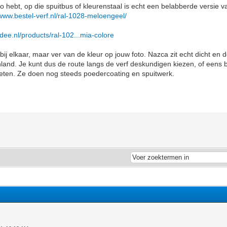
to hebt, op die spuitbus of kleurenstaal is echt een belabberde versie v
/www.bestel-verf.nl/ral-1028-meloengeel/
idee.nl/products/ral-102...mia-colore
 bij elkaar, maar ver van de kleur op jouw foto. Nazca zit echt dicht en
enland. Je kunt dus de route langs de verf deskundigen kiezen, of eens
weten. Ze doen nog steeds poedercoating en spuitwerk.