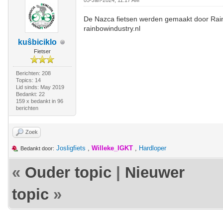
05-Jan-2024, 11:17 AM
De Nazca fietsen werden gemaakt door Rainb
rainbowindustry.nl
kuŝbiciklo
Fietser
Berichten: 208
Topics: 14
Lid sinds: May 2019
Bedankt: 22
159 x bedankt in 96
berichten
Zoek
Josligfiets
,
Willeke_IGKT
,
Hardloper
Bedankt door:
«
Ouder topic
|
Nieuwer
topic
»