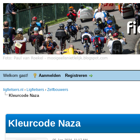
Welkom gast!
Aanmelden
Registreren
ligfietsers.nl
›
Ligfietsers
›
Zelfbouwers
Kleurcode Naza
elde waardering is 0
Kleurcode Naza