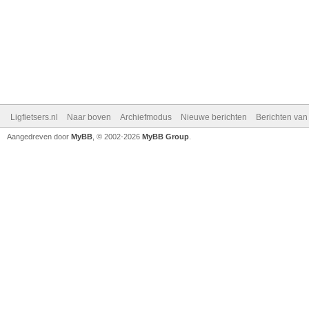
Ligfietsers.nl
Naar boven
Archiefmodus
Nieuwe berichten
Berichten va
Aangedreven door
MyBB
, © 2002-2026
MyBB Group
.