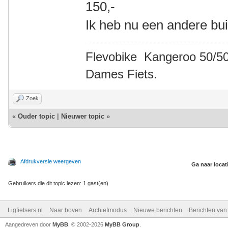
150,-
Ik heb nu een andere bui
Flevobike Kangeroo 50/50
Dames Fiets.
Zoek
«
Ouder topic
|
Nieuwer topic
»
Afdrukversie weergeven
Ga naar locat
Gebruikers die dit topic lezen: 1 gast(en)
Ligfietsers.nl
Naar boven
Archiefmodus
Nieuwe berichten
Berichten va
Aangedreven door
MyBB
, © 2002-2026
MyBB Group
.