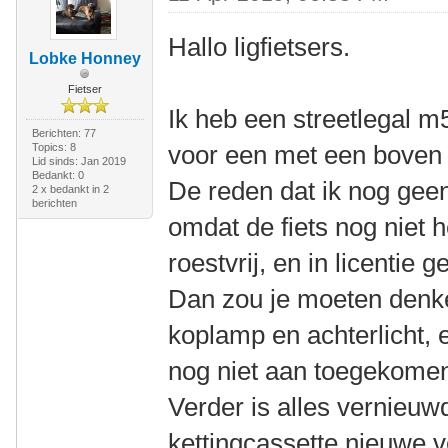
Hallo ligfietsers.
Lobke Honney
Fietser
Ik heb een streetlegal m5
Berichten: 77
voor een met een boven 
Topics: 8
Lid sinds: Jan 2019
Bedankt: 0
De reden dat ik nog geen
2 x bedankt in 2
berichten
omdat de fiets nog niet h
roestvrij, en in licentie
Dan zou je moeten denk
koplamp en achterlicht, 
nog niet aan toegekome
Verder is alles vernieuwd
kettingcassette nieuwe v