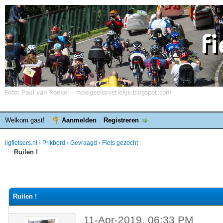
Welkom gast!
Aanmelden
Registreren
ligfietsers.nl
›
Prikbord
›
Gevraagd
›
Fiets gezocht
Ruilen !
Ruilen !
11-Apr-2019, 06:33 PM