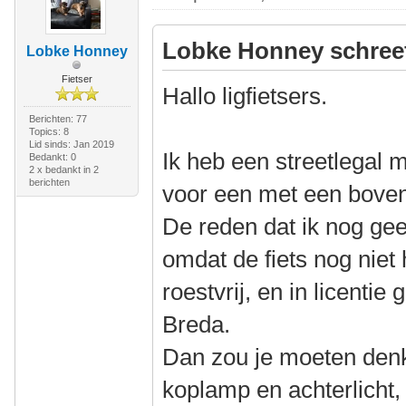
Lobke Honney schree
Lobke Honney
Fietser
Hallo ligfietsers.
Berichten: 77
Topics: 8
Lid sinds: Jan 2019
Ik heb een streetlegal m
Bedankt: 0
2 x bedankt in 2
berichten
voor een met een boven
De reden dat ik nog gee
omdat de fiets nog niet 
roestvrij, en in licenti
Breda.
Dan zou je moeten denk
koplamp en achterlicht,