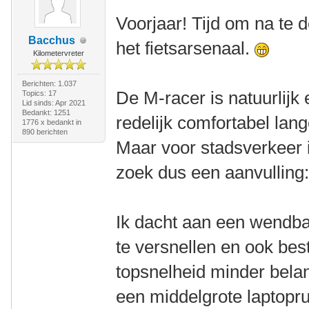
Voorjaar! Tijd om na te 
Bacchus
het fietsarsenaal.
Kilometervreter
Berichten: 1.037
De M-racer is natuurlijk 
Topics: 17
Lid sinds: Apr 2021
Bedankt: 1251
redelijk comfortabel lang
1776 x bedankt in
890 berichten
Maar voor stadsverkeer i
zoek dus een aanvulling
Ik dacht aan een wendbare
te versnellen en ook best
topsnelheid minder belan
een middelgrote laptopr