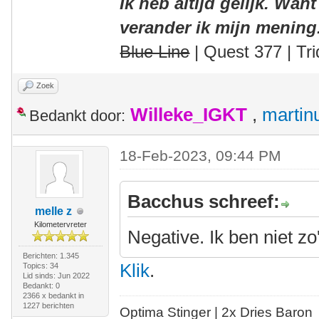
Ik heb altijd gelijk. Want
verander ik mijn mening
Blue Line
| Quest 377 | Tri
Zoek
Willeke_IGKT
,
martin
Bedankt door:
18-Feb-2023, 09:44 PM
Bacchus schreef:
melle z
Kilometervreter
Negative. Ik ben niet zo
Berichten: 1.345
Klik
.
Topics: 34
Lid sinds: Jun 2022
Bedankt: 0
2366 x bedankt in
1227 berichten
Optima Stinger |
2x Dries Baron