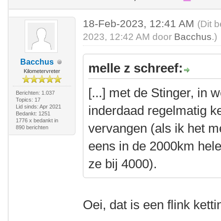
18-Feb-2023, 12:41 AM
(Dit 
2023, 12:42 AM door
Bacchus
.)
Bacchus
melle z schreef:
Kilometervreter
[...] met de Stinger, in
Berichten: 1.037
Topics: 17
inderdaad regelmatig 
Lid sinds: Apr 2021
Bedankt: 1251
1776 x bedankt in
vervangen (als ik het m
890 berichten
eens in de 2000km hele
ze bij 4000).
Oei, dat is een flink kett