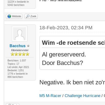
11224 x bedankt in
5342 berichten
Website
Zoek
18-Feb-2023, 02:34 PM
Wim -de roetsende sc
Bacchus
Kilometervreter
Al gereserveerd.
Berichten: 1.037
Door Bacchus?
Topics: 17
Lid sinds: Apr 2021
Bedankt: 1251
1776 x bedankt in
890 berichten
Negative. Ik ben niet zo'
M5 M-Racer
/
Challenge Hurricane
/ 