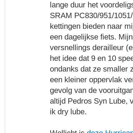
lange duur het voordeligs
SRAM PC830/951/1051/11
kettingen bieden naar m
een dagelijkse fiets. Mij
versnellings derailleur (
het idee dat 9 en 10 sp
ondanks dat ze smaller z
een kleiner oppervlak ve
gevolg van de vooruitg
altijd Pedros Syn Lube, 
ik dry lube.