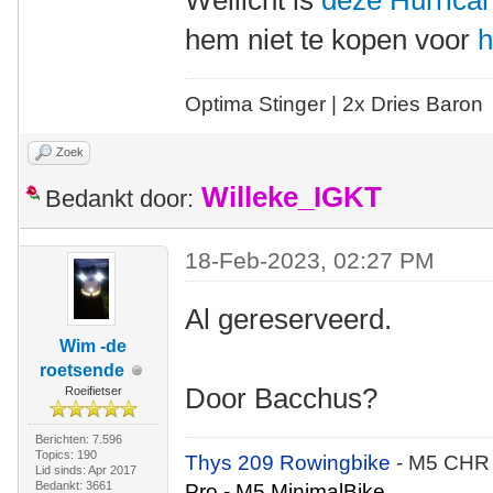
Wellicht is
deze Hurrica
hem niet te kopen voor
h
Optima Stinger |
2x Dries Baron
Zoek
Willeke_IGKT
Bedankt door:
18-Feb-2023, 02:27 PM
Al gereserveerd.
Wim -de
roetsende
Door Bacchus?
Roeifietser
Berichten: 7.596
Topics: 190
Thys 209 Rowingbike
- M5 CHR
Lid sinds: Apr 2017
Bedankt: 3661
Pro - M5 MinimalBike