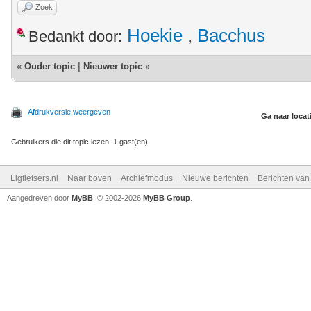
Zoek
Hoekie
,
Bacchus
Bedankt door:
«
Ouder topic
|
Nieuwer topic
»
Afdrukversie weergeven
Ga naar locat
Gebruikers die dit topic lezen: 1 gast(en)
Ligfietsers.nl
Naar boven
Archiefmodus
Nieuwe berichten
Berichten va
Aangedreven door
MyBB
, © 2002-2026
MyBB Group
.