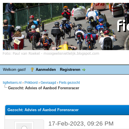
Welkom gast!
Aanmelden
Registreren
ligfietsers.nl
›
Prikbord
›
Gevraagd
›
Fiets gezocht
Gezocht: Advies of Aanbod Forensracer
elde waardering is 0
Gezocht: Advies of Aanbod Forensracer
17-Feb-2023, 09:26 PM