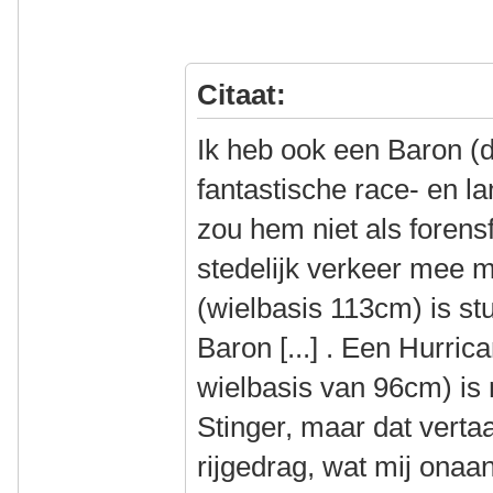
Citaat:
Ik heb ook een Baron (di
fantastische race- en la
zou hem niet als forensf
stedelijk verkeer mee 
(wielbasis 113cm) is s
Baron [...] . Een Hurric
wielbasis van 96cm) is
Stinger, maar dat vertaa
rijgedrag, wat mij onaa