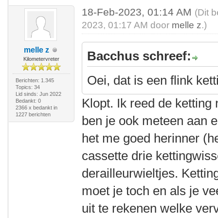
18-Feb-2023, 01:14 AM
(Dit 
2023, 01:17 AM door
melle z
.)
melle z
Bacchus schreef:
Kilometervreter
Oei, dat is een flink ket
Berichten: 1.345
Topics: 34
Lid sinds: Jun 2022
Klopt. Ik reed de ketting
Bedankt: 0
2366 x bedankt in
1227 berichten
ben je ook meteen aan ee
het me goed herinner (he
cassette drie kettingwis
derailleurwieltjes. Kett
moet je toch en als je ve
uit te rekenen welke ver