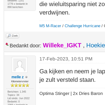
Bedankt: 1251
die wieluitsparing niet z
1776 x bedankt in
890 berichten
verdwijnen.
M5 M-Racer
/
Challenge Hurricane
/ 
Zoek
Willeke_IGKT
,
Hoekie
Bedankt door:
17-Feb-2023, 10:51 PM
Ga kijken en neem je la
melle z
je zult versteld staan.
Kilometervreter
Berichten: 1.345
Optima Stinger |
2x Dries Baron
Topics: 34
Lid sinds: Jun 2022
Bedankt: 0
2366 x bedankt in