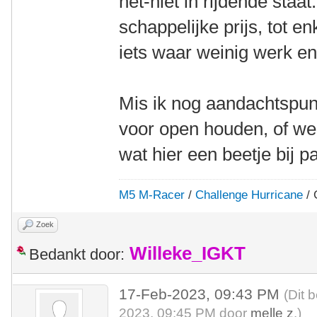
net-niet in rijdende staa
schappelijke prijs, tot e
iets waar weinig werk en/o
Mis ik nog aandachtspun
voor open houden, of wee
wat hier een beetje bij p
M5 M-Racer
/
Challenge Hurricane
/ 
Zoek
Willeke_IGKT
Bedankt door:
17-Feb-2023, 09:43 PM
(Dit 
2023, 09:45 PM door
melle z
.)