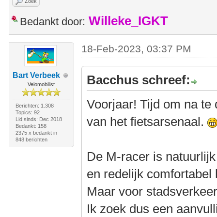
Zoek
Willeke_IGKT
Bedankt door:
18-Feb-2023, 03:37 PM
Bart Verbeek
Bacchus schreef:
Velomobilist
Voorjaar! Tijd om na te
Berichten: 1.308
Topics: 92
van het fietsarsenaal.
Lid sinds: Dec 2018
Bedankt: 158
2375 x bedankt in
848 berichten
De M-racer is natuurlijk
en redelijk comfortabel 
Maar voor stadsverkeer 
Ik zoek dus een aanvull