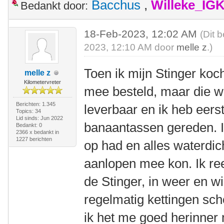
Bacchus
,
Willeke_IG
Bedankt door:
18-Feb-2023, 12:02 AM
(Dit 
2023, 12:10 AM door
melle z
.)
Toen ik mijn Stinger koch
melle z
Kilometervreter
mee besteld, maar die w
Berichten: 1.345
leverbaar en ik heb eers
Topics: 34
Lid sinds: Jun 2022
banaantassen gereden. Ik
Bedankt: 0
2366 x bedankt in
1227 berichten
op had en alles waterdic
aanlopen mee kon. Ik re
de Stinger, in weer en w
regelmatig kettingen sc
ik het me goed herinner 