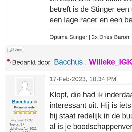
betreft is de Stinger ee
een lage racer en een b
Optima Stinger |
2x Dries Baron
Zoek
Bacchus
,
Willeke_IG
Bedankt door:
17-Feb-2023, 10:34 PM
Klopt, die had ik inderda
Bacchus
interessant uit. Hij is ie
Kilometervreter
hij staat redelijk in de bu
Berichten: 1.037
al is je boodschappenverh
Topics: 17
Lid sinds: Apr 2021