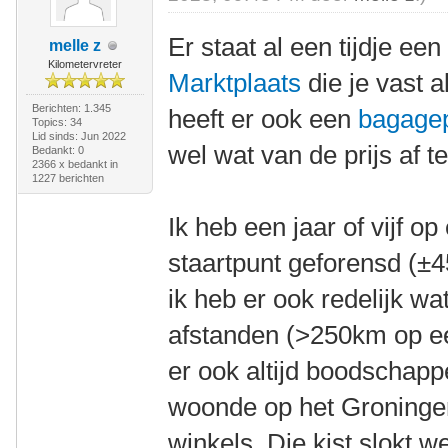
Er staat al een tijdje ee
melle z
Kilometervreter
Marktplaats
die je vast a
Berichten: 1.345
heeft er ook een
bagage
Topics: 34
Lid sinds: Jun 2022
wel wat van de prijs af te
Bedankt: 0
2366 x bedankt in
1227 berichten
Ik heb een jaar of vijf o
staartpunt geforensd (±4
ik heb er ook redelijk w
afstanden (>250km op e
er ook altijd boodschapp
woonde op het Groninger 
winkels. Die kist slokt we