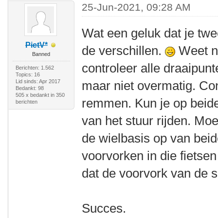
25-Jun-2021, 09:28 AM
Wat een geluk dat je twe
PietV*
de verschillen.
Weet ni
Banned
controleer alle draaipun
Berichten: 1.562
Topics: 16
Lid sinds: Apr 2017
maar niet overmatig. Con
Bedankt: 98
505 x bedankt in 350
remmen. Kun je op beide
berichten
van het stuur rijden. Mo
de wielbasis op van beide
voorvorken in die fietsen
dat de voorvork van de sl
Succes.