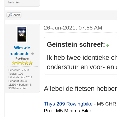
berichten
Zoek
26-Jun-2021, 07:58 AM
Geinstein schreef:
Wim -de
roetsende
Ik heb twee identieke c
Roeifietser
onderstuur en voor- en 
Berichten: 7.593
Topics: 190
Lid sinds: Apr 2017
Bedankt: 3653
11210 x bedankt in
Allebei de fietsen hebbe
5339 berichten
Thys 209 Rowingbike
- M5 CHR
Pro - M5 MinimalBike