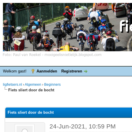
Welkom gast!
Aanmelden
Registreren
ligfietsers.nl
›
Algemeen
›
Beginners
Fiets sliert door de bocht
elde waardering is 0
Fiets sliert door de bocht
24-Jun-2021, 10:59 PM