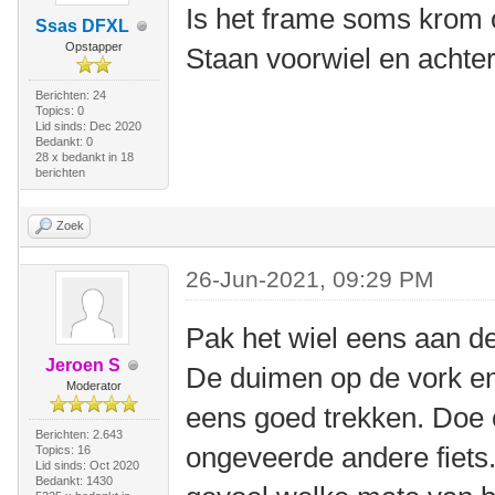
Is het frame soms krom 
Ssas DFXL
Opstapper
Staan voorwiel en achter
Berichten: 24
Topics: 0
Lid sinds: Dec 2020
Bedankt: 0
28 x bedankt in 18
berichten
Zoek
26-Jun-2021, 09:29 PM
Pak het wiel eens aan de
Jeroen S
De duimen op de vork e
Moderator
eens goed trekken. Doe 
Berichten: 2.643
ongeveerde andere fiets.
Topics: 16
Lid sinds: Oct 2020
Bedankt: 1430