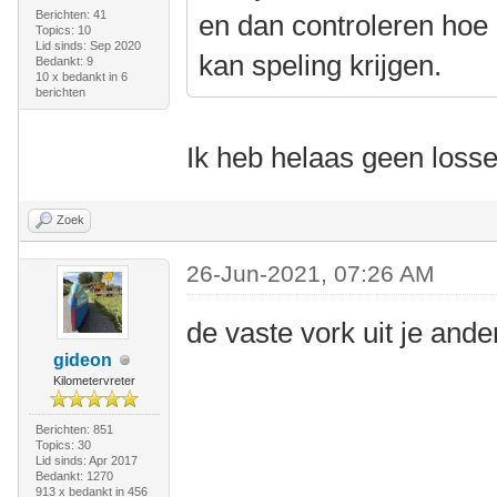
Berichten: 41
en dan controleren hoe 
Topics: 10
Lid sinds: Sep 2020
kan speling krijgen.
Bedankt: 9
10 x bedankt in 6
berichten
Ik heb helaas geen losse
Zoek
26-Jun-2021, 07:26 AM
de vaste vork uit je ander
gideon
Kilometervreter
Berichten: 851
Topics: 30
Lid sinds: Apr 2017
Bedankt: 1270
913 x bedankt in 456