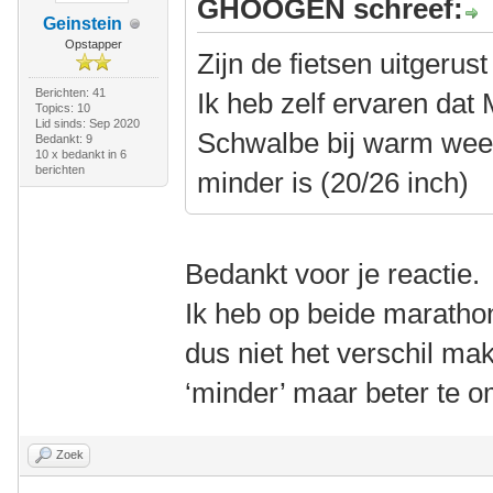
GHOOGEN schreef:
Geinstein
Opstapper
Zijn de fietsen uitgeru
Berichten: 41
Ik heb zelf ervaren dat
Topics: 10
Lid sinds: Sep 2020
Schwalbe bij warm weer
Bedankt: 9
10 x bedankt in 6
berichten
minder is (20/26 inch)
Bedankt voor je reactie.
Ik heb op beide maratho
dus niet het verschil mak
‘minder’ maar beter te o
Zoek