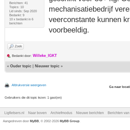
Berichten: 41
mechanisatiebedrijf vere
Topics: 10
Lid sinds: Sep 2020
Bedankt: 9
veerconstante kunnen kri
10 x bedankt in 6
berichten
voorbeeldig.
Zoek
Willeke_IGKT
Bedankt door:
«
Ouder topic
|
Nieuwer topic
»
Afdrukversie weergeven
Ga naar locat
Gebruikers die dit topic lezen: 1 gast(en)
Ligfietsers.nl
Naar boven
Archiefmodus
Nieuwe berichten
Berichten va
Aangedreven door
MyBB
, © 2002-2026
MyBB Group
.