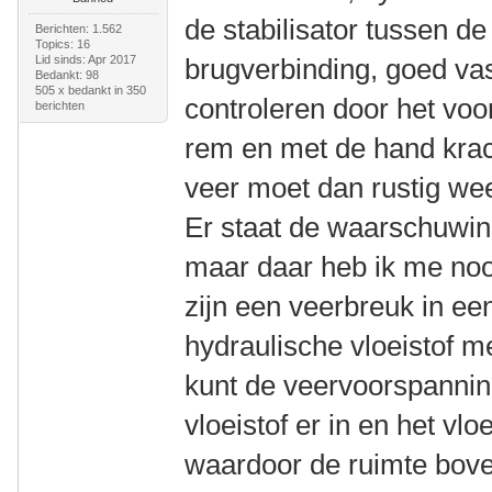
de stabilisator tussen de
Berichten: 1.562
Topics: 16
Lid sinds: Apr 2017
brugverbinding, goed vas
Bedankt: 98
505 x bedankt in 350
controleren door het voo
berichten
rem en met de hand krach
veer moet dan rustig wee
Er staat de waarschuwing
maar daar heb ik me noo
zijn een veerbreuk in ee
hydraulische vloeistof 
kunt de veervoorspannin
vloeistof er in en het vl
waardoor de ruimte boven