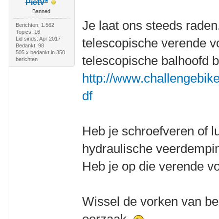
PietV*
Banned
Je laat ons steeds raden
Berichten: 1.562
Topics: 16
Lid sinds: Apr 2017
telescopische verende v
Bedankt: 98
505 x bedankt in 350
telescopische balhoofd 
berichten
http://www.challengebik
df
Heb je schroefveren of l
hydraulische veerdempin
Heb je op die verende vor
Wissel de vorken van bei