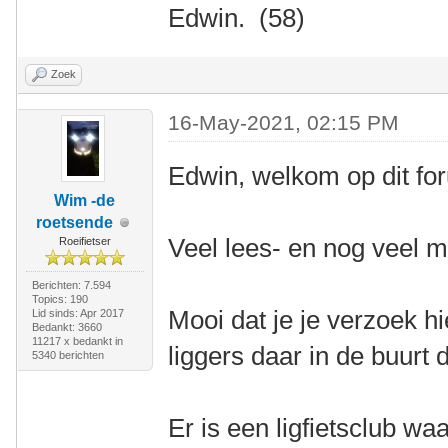
Edwin. (58)
Zoek
16-May-2021, 02:15 PM
Edwin, welkom op dit fo
Wim -de
roetsende
Veel lees- en nog veel m
Roeifietser
Berichten: 7.594
Topics: 190
Mooi dat je je verzoek hi
Lid sinds: Apr 2017
Bedankt: 3660
11217 x bedankt in
liggers daar in de buurt d
5340 berichten
Er is een ligfietsclub wa