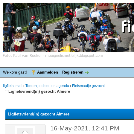
Welkom gast!
Aanmelden
Registreren
ligfietsers.nl
›
Toeren, tochten en agenda
›
Fietsmaatje gezocht
Ligfietsvriend(in) gezocht Almere
elde waardering is 0
Ligfietsvriend(in) gezocht Almere
16-May-2021, 12:41 PM