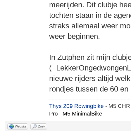
meerijden. Dit clubje h
tochten staan in de agend
straks allemaal weer moge
weer beginnen.
In Zutphen zit mijn clu
(=LekkerOngedwongenLig
nieuwe rijders altijd we
rondjes tussen de 60 en
Thys 209 Rowingbike
- M5 CHR
Pro - M5 MinimalBike
Website
Zoek