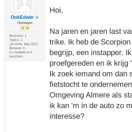
Hoi,
OokEdwin
Opstapper
Na jaren en jaren last v
Berichten: 1
trike. Ik heb de Scorpio
Topics: 1
Lid sinds: May 2021
Bedankt: 0
begrijp, een instapper. I
0 x bedankt in 0
berichten
proefgereden en ik krijg
Ik zoek iemand om dan 
fietstocht te ondernemen,
Omgeving Almere als sta
ik kan 'm in de auto zo
interesse?