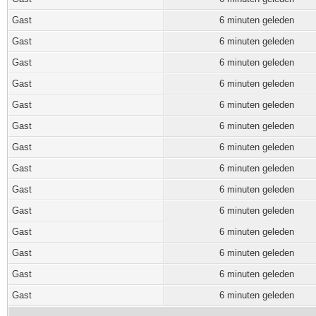
Gast
6 minuten geleden
Gast
6 minuten geleden
Gast
6 minuten geleden
Gast
6 minuten geleden
Gast
6 minuten geleden
Gast
6 minuten geleden
Gast
6 minuten geleden
Gast
6 minuten geleden
Gast
6 minuten geleden
Gast
6 minuten geleden
Gast
6 minuten geleden
Gast
6 minuten geleden
Gast
6 minuten geleden
Gast
6 minuten geleden