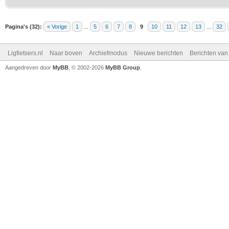
Pagina's (32):
« Vorige
1
...
5
6
7
8
9
10
11
12
13
...
32
Ligfietsers.nl
Naar boven
Archiefmodus
Nieuwe berichten
Berichten va
Aangedreven door
MyBB
, © 2002-2026
MyBB Group
.