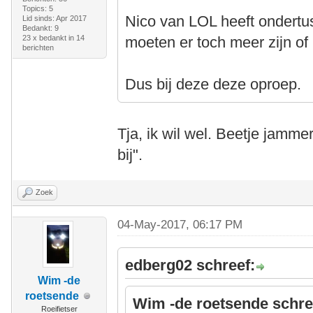
Topics: 5
Nico van LOL heeft ondertu
Lid sinds: Apr 2017
Bedankt: 9
23 x bedankt in 14
moeten er toch meer zijn o
berichten
Dus bij deze deze oproep.
Tja, ik wil wel. Beetje jammer 
bij".
Zoek
04-May-2017, 06:17 PM
edberg02 schreef:
Wim -de
roetsende
Wim -de roetsende schre
Roeifietser