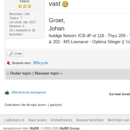
Fietser
vast
Berichten: 190
Topics: 7
Groet,
Lid sinds: Apr 2017
Bedankt: 4
Johan
18 x bedankt in 18
berichten
huidige fietsen: ICB dF-xl 118 - Thys 209 -
& 202 - M5 Lowracer - Optima Stinger ||
St
Zoek
365cycle
Bedankt door:
«
Ouder topic
|
Nieuwer topic
»
Afdrukversie weergeven
Ga naar locat
Gebruikers die dit topic lezen: 1 gast(en)
Ligfietsers.nl
Naar boven
Archiefmodus
Nieuwe berichten
Berichten va
Aangedreven door
MyBB
, © 2002-2026
MyBB Group
.