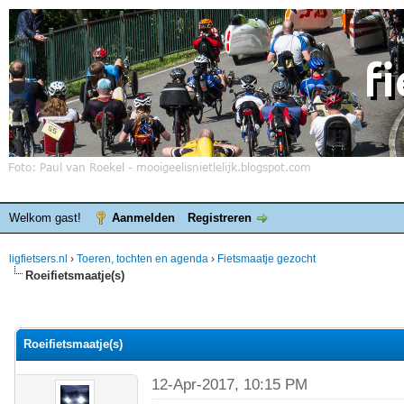
Welkom gast!
Aanmelden
Registreren
ligfietsers.nl
›
Toeren, tochten en agenda
›
Fietsmaatje gezocht
Roeifietsmaatje(s)
elde waardering is 0
Roeifietsmaatje(s)
12-Apr-2017, 10:15 PM