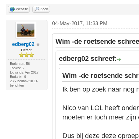
Website
Zoek
04-May-2017, 11:33 PM
Wim -de roetsende schree
edberg02
Fietser
edberg02 schreef:
Berichten: 56
Topics: 5
Lid sinds: Apr 2017
Wim -de roetsende schr
Bedankt: 9
23 x bedankt in 14
berichten
Ik ben op zoek naar nog m
Nico van LOL heeft onder
moeten er toch meer zijn
Dus bij deze deze oproep