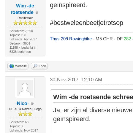
geïnspireerd.
Wim -de
roetsende
Roeifietser
#bestweleenbeetjetrotsop
Berichten: 7.590
Topics: 190
Thys 209 Rowingbike
- M5 CHR - DF
282
Lid sinds: Apr 2017
Bedankt: 3651
11198 x bedankt in
5336 berichten
Website
Zoek
30-Nov-2017, 12:10 AM
Wim -de roetsende schree
-Nico-
Ja, er zijn al diverse nieu
DF XL & Nazca Fuego
geïnspireerd.
Berichten: 68
Topics: 3
Lid sinds: Nov 2017