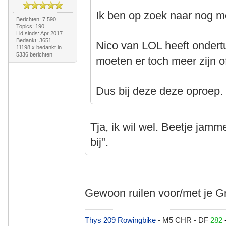
Ik ben op zoek naar nog me
Berichten: 7.590
Topics: 190
Lid sinds: Apr 2017
Bedankt: 3651
Nico van LOL heeft ondert
11198 x bedankt in
5336 berichten
moeten er toch meer zijn 
Dus bij deze deze oproep.
Tja, ik wil wel. Beetje jamme
bij".
Gewoon ruilen voor/met je
Thys 209 Rowingbike
- M5 CHR - DF
282