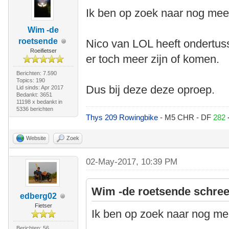
Ik ben op zoek naar nog meer
Wim -de
roetsende
Nico van LOL heeft ondertus
Roeifietser
er toch meer zijn of komen.
Berichten: 7.590
Topics: 190
Dus bij deze deze oproep.
Lid sinds: Apr 2017
Bedankt: 3651
11198 x bedankt in
5336 berichten
Thys 209 Rowingbike
- M5 CHR - DF
282
Website
Zoek
02-May-2017, 10:39 PM
Wim -de roetsende schree
edberg02
Fietser
Ik ben op zoek naar nog mee
Berichten: 56