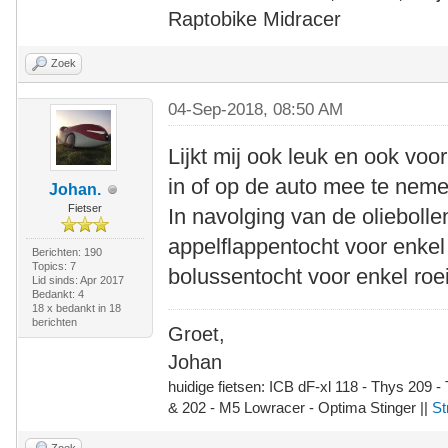
Raptobike Midracer
Zoek
04-Sep-2018, 08:50 AM
Lijkt mij ook leuk en ook voo
in of op de auto mee te neme
Johan.
Fietser
In navolging van de oliebolle
appelflappentocht voor enkel
Berichten: 190
Topics: 7
bolussentocht voor enkel ro
Lid sinds: Apr 2017
Bedankt: 4
18 x bedankt in 18
berichten
Groet,
Johan
huidige fietsen: ICB dF-xl 118 - Thys 209 -
& 202 - M5 Lowracer - Optima Stinger ||
St