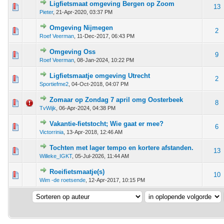
Ligfietsmaat omgeving Bergen op Zoom
 - 0 van 5 gemiddeld
1
2
3
4
5
13
Pieter
,
21-Apr-2020, 03:37 PM
Omgeving Nijmegen
 - 0 van 5 gemiddeld
1
2
3
4
5
2
Roef Veerman
,
11-Dec-2017, 06:43 PM
Omgeving Oss
 - 0 van 5 gemiddeld
1
2
3
4
5
9
Roef Veerman
,
08-Jan-2024, 10:22 PM
Ligfietsmaatje omgeving Utrecht
 - 0 van 5 gemiddeld
1
2
3
4
5
2
Sportiefme2
,
04-Oct-2018, 04:07 PM
Zomaar op Zondag 7 april omg Oosterbeek
 - 0 van 5 gemiddeld
1
2
3
4
5
8
TvWijk
,
06-Apr-2024, 04:38 PM
Vakantie-fietstocht; Wie gaat er mee?
 - 0 van 5 gemiddeld
1
2
3
4
5
6
Victorrinia
,
13-Apr-2018, 12:46 AM
Tochten met lager tempo en kortere afstanden.
 - 0 van 5 gemiddeld
1
2
3
4
5
13
Willeke_IGKT
,
05-Jul-2026, 11:44 AM
Roeifietsmaatje(s)
 - 0 van 5 gemiddeld
1
2
3
4
5
10
Wim -de roetsende
,
12-Apr-2017, 10:15 PM