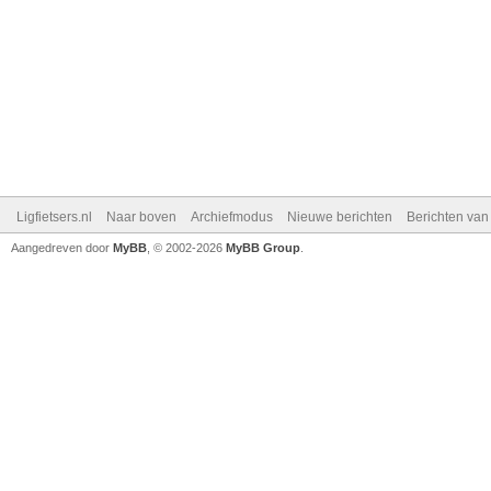
Ligfietsers.nl
Naar boven
Archiefmodus
Nieuwe berichten
Berichten va
Aangedreven door
MyBB
, © 2002-2026
MyBB Group
.