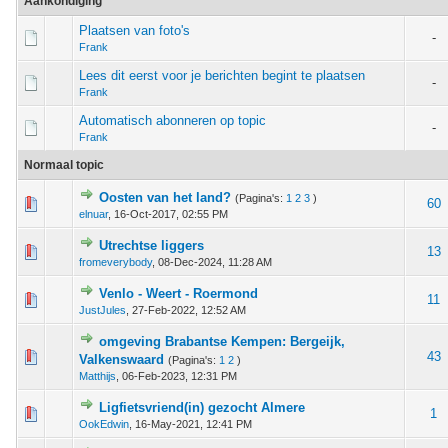
Aankondiging
Plaatsen van foto's
-
Frank
Lees dit eerst voor je berichten begint te plaatsen
-
Frank
Automatisch abonneren op topic
-
Frank
Normaal topic
Oosten van het land?
(Pagina's:
1
2
3
)
 - 0 van 5 gemiddeld
1
2
3
4
5
60
elnuar
,
16-Oct-2017, 02:55 PM
Utrechtse liggers
 - 0 van 5 gemiddeld
1
2
3
4
5
13
fromeverybody
,
08-Dec-2024, 11:28 AM
Venlo - Weert - Roermond
 - 0 van 5 gemiddeld
1
2
3
4
5
11
JustJules
,
27-Feb-2022, 12:52 AM
omgeving Brabantse Kempen: Bergeijk,
 - 0 van 5 gemiddeld
1
2
3
4
5
43
Valkenswaard
(Pagina's:
1
2
)
Matthijs
,
06-Feb-2023, 12:31 PM
Ligfietsvriend(in) gezocht Almere
 - 0 van 5 gemiddeld
1
2
3
4
5
1
OokEdwin
,
16-May-2021, 12:41 PM