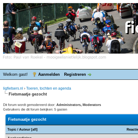
Welkom gast!
Aanmelden
Registreren
ligfietsers.nl
›
Toeren, tochten en agenda
Fietsmaatje gezocht
Dit forum wordt gemodereerd door:
Administrators, Moderators
Gebruikers die dit forum bekijken: 5 gasten
Fietsmaatje gezocht
Topic
/
Auteur
[
afl
]
Reacti