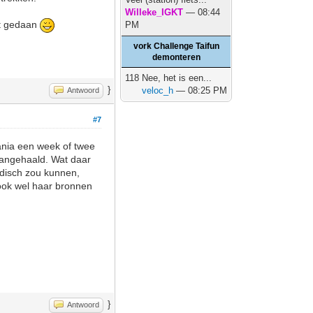
Willeke_IGKT
— 08:44
et gedaan
PM
vork Challenge Taifun
demonteren
118 Nee, het is een...
}
veloc_h
— 08:25 PM
Antwoord
#7
ania een week of twee
 aangehaald. Wat daar
ridisch zou kunnen,
t ook wel haar bronnen
}
Antwoord