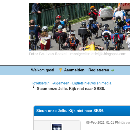
Welkom gast!
Aanmelden
Registreren
ligfietsers.nl
›
Algemeen
›
Ligfiets nieuws en media
Steun onze Jelle. Kijk niet naar SBS6.
0 stemmen - gemiddelde waardering is 0
1
2
3
4
5
Steun onze Jelle. Kijk niet naar SBS6.
08-Feb-2021, 01:01 PM
(Dit b