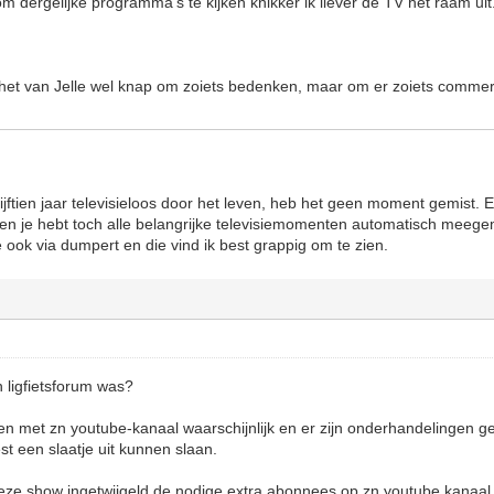
om dergelijke programma's te kijken knikker ik liever de TV het raam uit.
 het van Jelle wel knap om zoiets bedenken, maar om er zoiets commer
vijftien jaar televisieloos door het leven, heb het geen moment gemist. 
en je hebt toch alle belangrijke televisiemomenten automatisch meege
e ook via dumpert en die vind ik best grappig om te zien.
n ligfietsforum was?
en met zn youtube-kanaal waarschijnlijk en er zijn onderhandelingen 
st een slaatje uit kunnen slaan.
deze show ingetwijgeld de nodige extra abonnees op zn youtube kanaal 