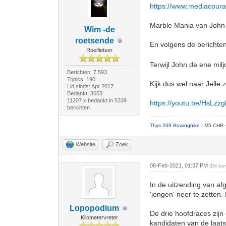
https://www.mediacoura
Marble Mania van John d
Wim -de
roetsende
En volgens de berichten 
Roeifietser
Terwijl John de ene mil
Berichten: 7.593
Topics: 190
Kijk dus wel naar Jelle z
Lid sinds: Apr 2017
Bedankt: 3653
11207 x bedankt in 5339
https://youtu.be/HsLzz
berichten
Thys 209 Rowingbike
- M5 CHR 
Website
Zoek
08-Feb-2021, 01:37 PM
(Dit b
In de uitzending van af
'jongen' neer te zetten
Lopopodium
De drie hoofdraces zijn
Kilometervreter
kandidaten van de laats