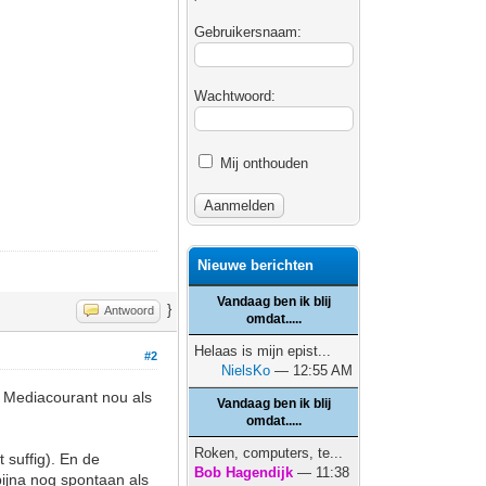
Gebruikersnaam:
Wachtwoord:
Mij onthouden
Nieuwe berichten
Vandaag ben ik blij
}
Antwoord
omdat.....
Helaas is mijn epist...
#2
NielsKo
— 12:55 AM
n Mediacourant nou als
Vandaag ben ik blij
omdat.....
Roken, computers, te...
 suffig). En de
Bob Hagendijk
— 11:38
bijna nog spontaan als