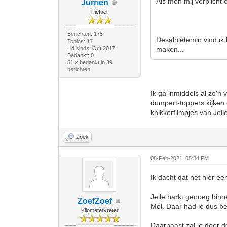
Als men mij verplicht 
Jurrien
Fietser
Berichten: 175
Desalnietemin vind ik
Topics: 17
Lid sinds: Oct 2017
maken...
Bedankt: 0
51 x bedankt in 39
berichten
Ik ga inmiddels al zo'n 
dumpert-toppers kijken 
knikkerfilmpjes van Jell
Zoek
08-Feb-2021, 05:34 PM
Ik dacht dat het hier ee
Jelle harkt genoeg binn
ZoefZoef
Mol. Daar had ie dus be
Kilometervreter
Daarnaast zal ie door 