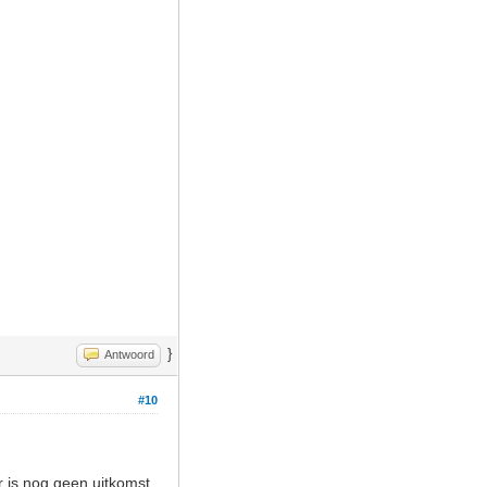
}
Antwoord
#10
 is nog geen uitkomst.