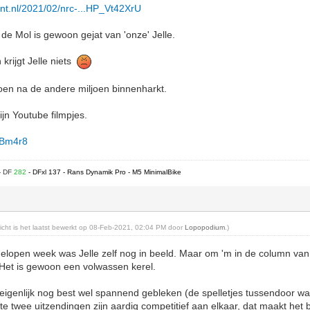
nt.nl/2021/02/nrc-...HP_Vt42XrU
e Mol is gewoon gejat van 'onze' Jelle.
krijgt Jelle niets
joen na de andere miljoen binnenharkt.
ijn Youtube filmpjes.
gBm4r8
- DF
282
- DFxl 137 - Rans Dynamik Pro - M5 MinimalBike
ericht is het laatst bewerkt op 08-Feb-2021, 02:04 PM door
Lopopodium
.)
gelopen week was Jelle zelf nog in beeld. Maar om 'm in de column va
. Het is gewoon een volwassen kerel.
 eigenlijk nog best wel spannend gebleken (de spelletjes tussendoor wat
te twee uitzendingen zijn aardig competitief aan elkaar, dat maakt het 