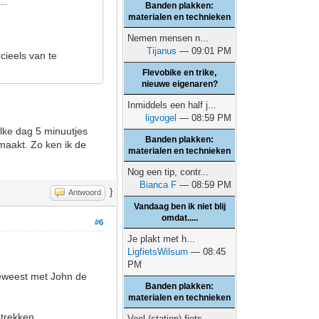
..
Banden plakken:
materialen en technieken
Nemen mensen n...
Tijanus
— 09:01 PM
cieels van te
Flevobike en trike,
nieuwe eigenaren?
Inmiddels een half j...
ligvogel
— 08:59 PM
Elke dag 5 minuutjes
Banden plakken:
maakt. Zo ken ik de
materialen en technieken
Nog een tip, contr...
Bianca F
— 08:59 PM
}
Antwoord
Vandaag ben ik niet blij
omdat.....
#6
Je plakt met h...
LigfietsWilsum
— 08:45
PM
geweest met John de
Banden plakken:
materialen en technieken
trekken.
Veel (station) fiets...