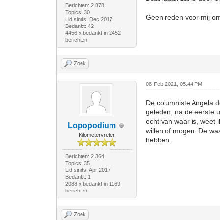
Berichten: 2.878
Topics: 30
Geen reden voor mij om
Lid sinds: Dec 2017
Bedankt: 42
4456 x bedankt in 2452
berichten
Zoek
08-Feb-2021, 05:44 PM
De columniste Angela d
geleden, na de eerste u
echt van waar is, weet i
Lopopodium
willen of mogen. De waar
Kilometervreter
hebben.
Berichten: 2.364
Topics: 35
Lid sinds: Apr 2017
Bedankt: 1
2088 x bedankt in 1169
berichten
Zoek