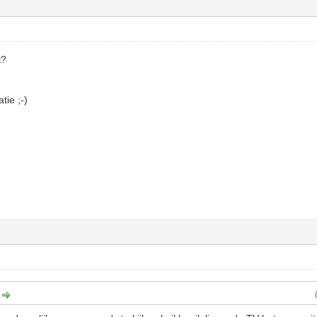
t?
tie ;-)
: