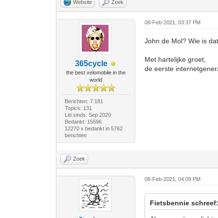
Website
Zoek
08-Feb-2021, 03:37 PM
John de Mol? Wie is da
Met hartelijke groet,
365cycle
de eerste internetgenera
the best velomobile in the
world
Berichten: 7.181
Topics: 131
Lid sinds: Sep 2020
Bedankt: 15596
12270 x bedankt in 5762
berichten
Zoek
08-Feb-2021, 04:09 PM
Fietsbennie schreef