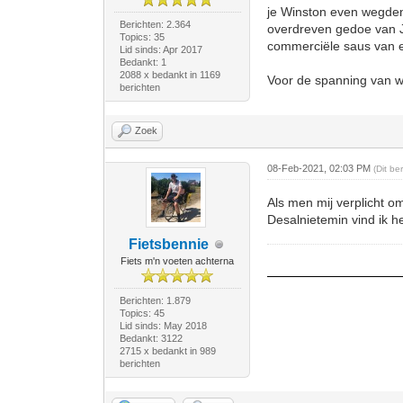
je Winston even wegdenk
Berichten: 2.364
overdreven gedoe van Ja
Topics: 35
commerciële saus van 
Lid sinds: Apr 2017
Bedankt: 1
2088 x bedankt in 1169
Voor de spanning van we
berichten
Zoek
08-Feb-2021, 02:03 PM
(Dit b
Als men mij verplicht om
Desalnietemin vind ik h
Fietsbennie
Fiets m'n voeten achterna
Berichten: 1.879
Topics: 45
Lid sinds: May 2018
Bedankt: 3122
2715 x bedankt in 989
berichten