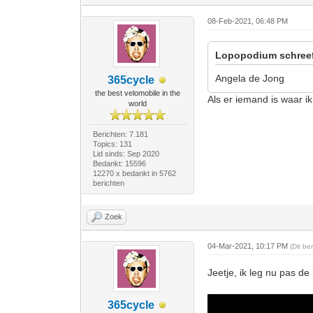
08-Feb-2021, 06:48 PM
Lopopodium schree
Angela de Jong
365cycle
the best velomobile in the
Als er iemand is waar ik 
world
Berichten: 7.181
Topics: 131
Lid sinds: Sep 2020
Bedankt: 15596
12270 x bedankt in 5762
berichten
Zoek
04-Mar-2021, 10:17 PM
(Dit be
Jeetje, ik leg nu pas de
365cycle