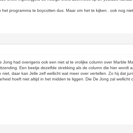
 het programma te boycotten dus. Maar om het te kijken.. ook nog ni
e Jong had overigens ook een niet al te vrolijke column over Marble M
itzending. Een beetje dezelfde strekking als de column die hier wordt
k niet, daar kan Jelle zelf wellicht wat meer over vertellen. Zo hij dat ju
heid hoeft niet altijd in het midden te liggen. Die De Jong zal wellich