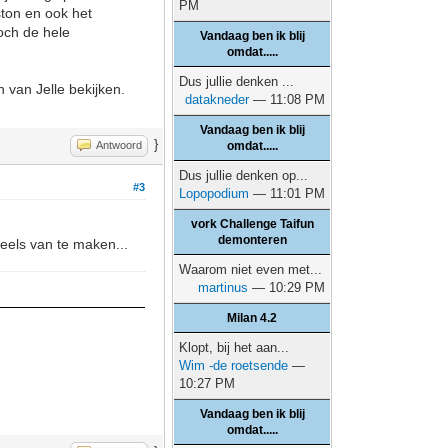
PM
ston en ook het
och de hele
Vandaag ben ik blij
omdat.....
Dus jullie denken ...
 van Jelle bekijken.
datakneder
— 11:08 PM
Vandaag ben ik blij
}
Antwoord
omdat.....
Dus jullie denken op...
#3
Lopopodium
— 11:01 PM
vork Challenge Taifun
demonteren
eels van te maken...
Waarom niet even met...
martinus
— 10:29 PM
Milan 4.2
Klopt, bij het aan...
Wim -de roetsende
—
10:27 PM
Vandaag ben ik blij
omdat.....