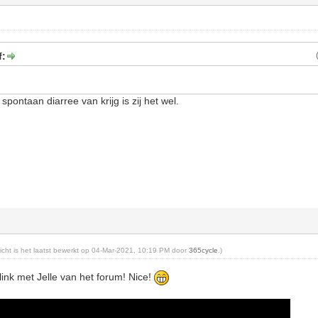
f:
spontaan diarree van krijg is zij het wel.
richt is het laatst bewerkt op 04-Mar-2021, 10:19 PM door
365cycle
.)
 link met Jelle van het forum! Nice!