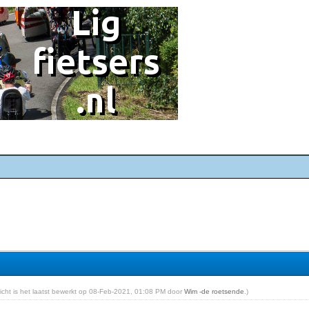
ericht is het laatst bewerkt op 08-Feb-2021, 01:08 PM door
Wim -de roetsende
.)