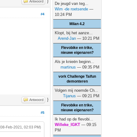
}
Antwoord
De jeugd van teg...
Wim -de roetsende
—
#4
10:24 PM
Milan 4.2
Klopt, bij het aanze...
Arend-Jan
— 10:21 PM
Flevobike en trike,
nieuwe eigenaren?
Als je knieën beginn...
martinus
— 09:35 PM
vork Challenge Taifun
demonteren
Volgen mij noemde Ch...
Tijanus
— 09:21 PM
}
Antwoord
Flevobike en trike,
nieuwe eigenaren?
#5
Ik had op de flevobi...
Willeke_IGKT
— 09:15
(08-Feb-2021, 02:03 PM)
PM