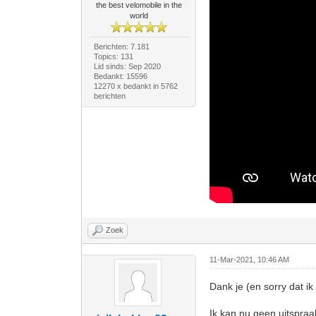
the best velomobile in the
world
Berichten: 7.181
Topics: 131
Lid sinds: Sep 2020
Bedankt: 15596
12270 x bedankt in 5762
berichten
Zoek
11-Mar-2021, 10:46 AM
Dank je (en sorry dat ik
Ik kan nu geen uitspraa