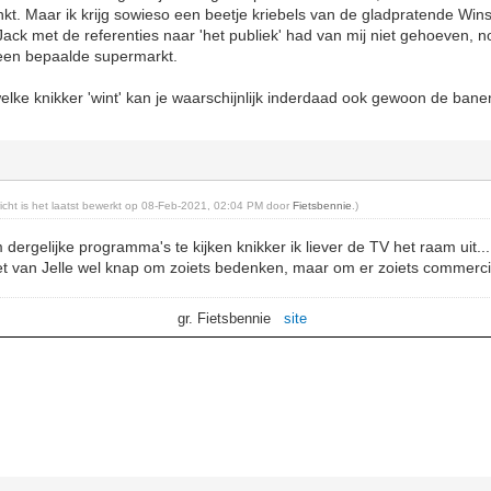
t. Maar ik krijg sowieso een beetje kriebels van de gladpratende Win
ck met de referenties naar 'het publiek' had van mij niet gehoeven, n
een bepaalde supermarkt.
lke knikker 'wint' kan je waarschijnlijk inderdaad ook gewoon de banen
ericht is het laatst bewerkt op 08-Feb-2021, 02:04 PM door
Fietsbennie
.)
 dergelijke programma's te kijken knikker ik liever de TV het raam uit...
et van Jelle wel knap om zoiets bedenken, maar om er zoiets commerci
gr. Fietsbennie
site