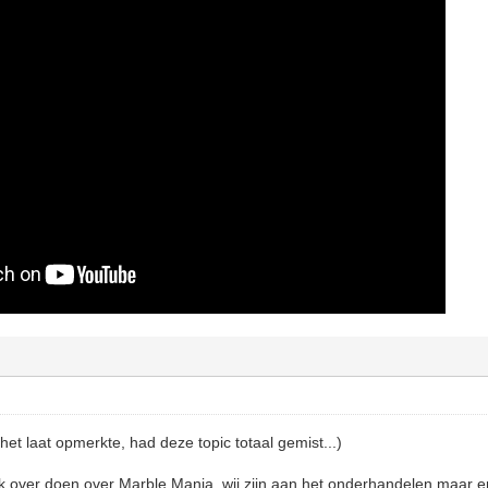
 het laat opmerkte, had deze topic totaal gemist...)
k over doen over Marble Mania, wij zijn aan het onderhandelen maar er