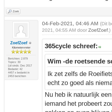
Zoek
04-Feb-2021, 04:46 AM
(Dit 
2021, 04:55 AM door
ZoefZoef
.)
ZoefZoef
365cycle schreef:
Kilometervreter
Berichten: 2.879
Wim -de roetsende s
Topics: 30
Lid sinds: Dec 2017
Bedankt: 42
Ik zet zelfs de Roeifiet
4457 x bedankt in
2453 berichten
echt zo goed als niem
Nu heb ik natuurlijk een
iemand het probeert zou