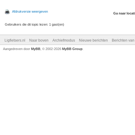
Afdrukversie weergeven
Ga naar locat
Gebruikers die dit topic lezen: 1 gast(en)
Ligfietsers.nl
Naar boven
Archiefmodus
Nieuwe berichten
Berichten va
Aangedreven door
MyBB
, © 2002-2026
MyBB Group
.