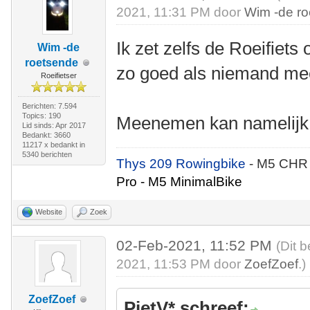
2021, 11:31 PM door
Wim -de r
Ik zet zelfs de Roeifiets 
Wim -de
roetsende
zo goed als niemand me
Roeifietser
Berichten: 7.594
Topics: 190
Meenemen kan namelijk 
Lid sinds: Apr 2017
Bedankt: 3660
11217 x bedankt in
5340 berichten
Thys 209 Rowingbike
- M5 CHR
Pro - M5 MinimalBike
Website
Zoek
02-Feb-2021, 11:52 PM
(Dit 
2021, 11:53 PM door
ZoefZoef
.)
ZoefZoef
PietV* schreef: