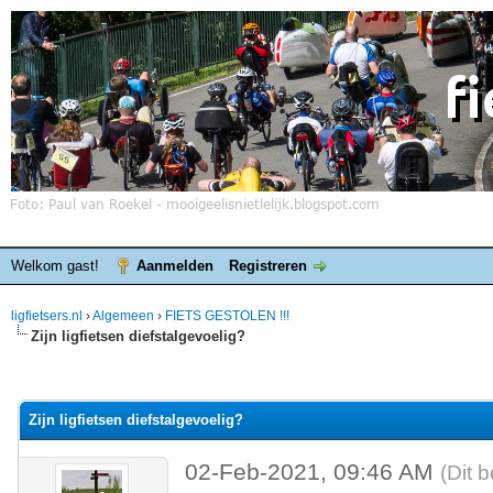
Welkom gast!
Aanmelden
Registreren
ligfietsers.nl
›
Algemeen
›
FIETS GESTOLEN !!!
Zijn ligfietsen diefstalgevoelig?
elde waardering is 0
Zijn ligfietsen diefstalgevoelig?
02-Feb-2021, 09:46 AM
(Dit 