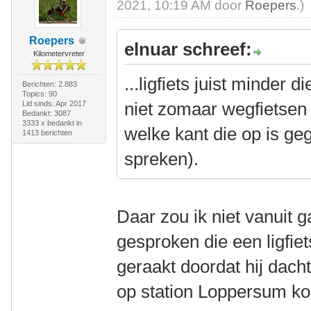
2021, 10:19 AM door
Roepers
.)
Roepers
elnuar schreef:
Kilometervreter
...ligfiets juist minder d
Berichten: 2.883
Topics: 90
niet zomaar wegfietsen
Lid sinds: Apr 2017
Bedankt: 3087
3333 x bedankt in
welke kant die op is geg
1413 berichten
spreken).
Daar zou ik niet vanuit 
gesproken die een ligfie
geraakt doordat hij dacht
op station Loppersum ko