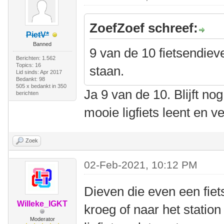
ZoefZoef schreef:
PietV*
Banned
9 van de 10 fietsendieve
Berichten: 1.562
Topics: 16
staan.
Lid sinds: Apr 2017
Bedankt: 98
505 x bedankt in 350
Ja 9 van de 10. Blijft nog 
berichten
mooie ligfiets leent en v
Zoek
02-Feb-2021, 10:12 PM
Dieven die even een fie
Willeke_IGKT
kroeg of naar het statio
Moderator