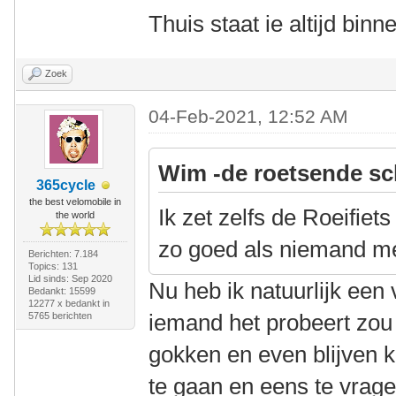
Thuis staat ie altijd bin
Zoek
04-Feb-2021, 12:52 AM
Wim -de roetsende sc
365cycle
the best velomobile in
Ik zet zelfs de Roeifiets
the world
zo goed als niemand m
Berichten: 7.184
Topics: 131
Lid sinds: Sep 2020
Nu heb ik natuurlijk een 
Bedankt: 15599
12277 x bedankt in
iemand het probeert zou 
5765 berichten
gokken en even blijven k
te gaan en eens te vrage