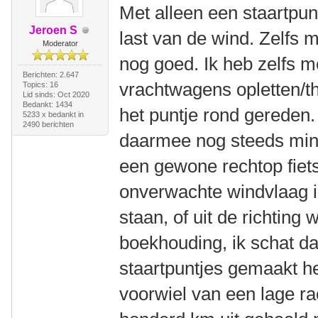
Met alleen een staartpunt
Jeroen S
last van de wind. Zelfs m
Moderator
nog goed. Ik heb zelfs 
Berichten: 2.647
vrachtwagens opletten/t
Topics: 16
Lid sinds: Oct 2020
Bedankt: 1434
het puntje rond gereden
5233 x bedankt in
2490 berichten
daarmee nog steeds mind
een gewone rechtop fiets
onverwachte windvlaag i
staan, of uit de richting 
boekhouding, ik schat d
staartpuntjes gemaakt he
voorwiel van een lage ra