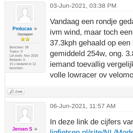
03-Jun-2021, 03:38 PM
Vandaag een rondje ged
Pmlucas
ivm wind, maar toch een
Opstapper
37.3kph gehaald op een 
Berichten: 38
gemiddeld 254w, ong. 3.
Topics: 9
Lid sinds: Nov 2020
Bedankt: 0
iemand toevallig vergeli
15 x bedankt in 12
berichten
volle lowracer ov velomo
Zoek
06-Jun-2021, 11:57 AM
In deze link de cijfers
Jeroen S
ligfietsen.nl/site/NL/Mod