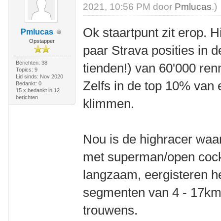
2021, 10:56 PM door
Pmlucas
.)
Ok staartpunt zit erop. Hi
Pmlucas
Opstapper
paar Strava posities in 
Berichten: 38
tienden!) van 60'000 renn
Topics: 9
Lid sinds: Nov 2020
Zelfs in de top 10% van 
Bedankt: 0
15 x bedankt in 12
berichten
klimmen.
Nou is de highracer waar
met superman/open cockp
langzaam, eergisteren h
segmenten van 4 - 17km 
trouwens.