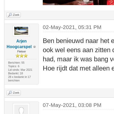
Zoek
02-May-2021, 05:31 PM
Ben benieuwd naar het ei
Arjen
Hoogcarspel
ook wel eens aan zitten 
Fietser
had, maar ik was bang v
Berichten: 55
Hoe rijdt dat met alleen 
Topics: 6
Lid sinds: Mar 2021
Bedankt: 18
28 x bedankt in 17
berichten
Zoek
07-May-2021, 03:08 PM