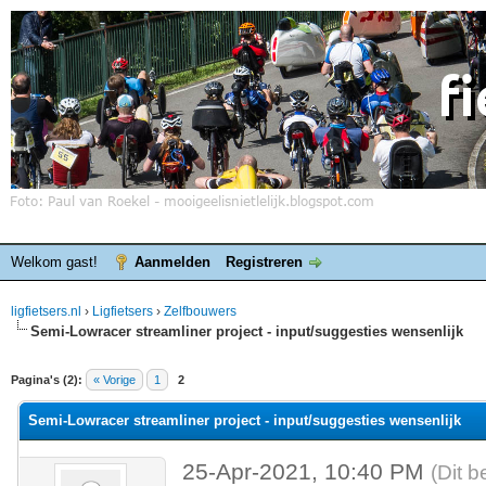
Welkom gast!
Aanmelden
Registreren
ligfietsers.nl
›
Ligfietsers
›
Zelfbouwers
Semi-Lowracer streamliner project - input/suggesties wensenlijk
elde waardering is 0
Pagina's (2):
« Vorige
1
2
Semi-Lowracer streamliner project - input/suggesties wensenlijk
25-Apr-2021, 10:40 PM
(Dit b