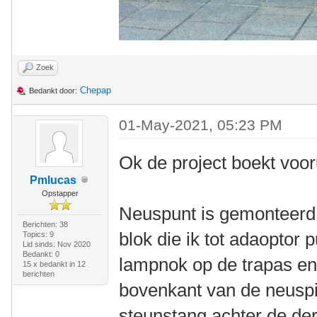
Zoek
Chepap
Bedankt door:
01-May-2021, 05:23 PM
Ok de project boekt voo
Pmlucas
Opstapper
Neuspunt is gemonteer
Berichten: 38
blok die ik tot adaoptor
Topics: 9
Lid sinds: Nov 2020
Bedankt: 0
lampnok op de trapas en 
15 x bedankt in 12
berichten
bovenkant van de neuspi
steunstang achter de der