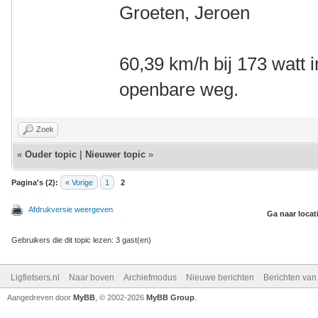
Groeten, Jeroen
60,39 km/h bij 173 watt 
openbare weg.
Zoek
«
Ouder topic
|
Nieuwer topic
»
Pagina's (2):
« Vorige
1
2
Afdrukversie weergeven
Ga naar locat
Gebruikers die dit topic lezen: 3 gast(en)
Ligfietsers.nl
Naar boven
Archiefmodus
Nieuwe berichten
Berichten va
Aangedreven door
MyBB
, © 2002-2026
MyBB Group
.