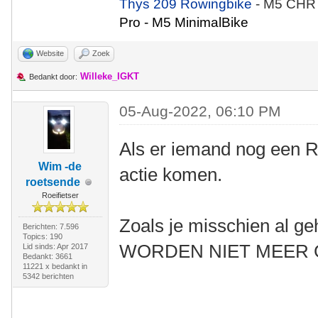
Thys 209 Rowingbike
- M5 CHR
Pro - M5 MinimalBike
Website
Zoek
Willeke_IGKT
Bedankt door:
05-Aug-2022, 06:10 PM
Als er iemand nog een Ro
Wim -de
actie komen.
roetsende
Roeifietser
Zoals je misschien al ge
Berichten: 7.596
Topics: 190
WORDEN NIET MEER
Lid sinds: Apr 2017
Bedankt: 3661
11221 x bedankt in
5342 berichten