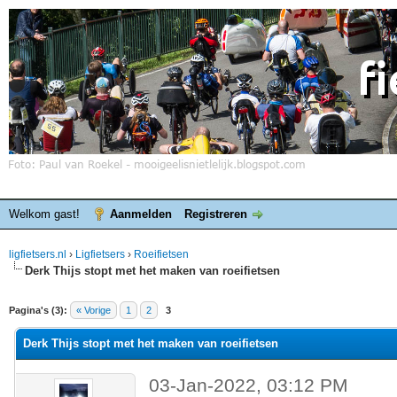
Welkom gast!
Aanmelden
Registreren
ligfietsers.nl
›
Ligfietsers
›
Roeifietsen
Derk Thijs stopt met het maken van roeifietsen
elde waardering is 0
Pagina's (3):
« Vorige
1
2
3
Derk Thijs stopt met het maken van roeifietsen
03-Jan-2022, 03:12 PM