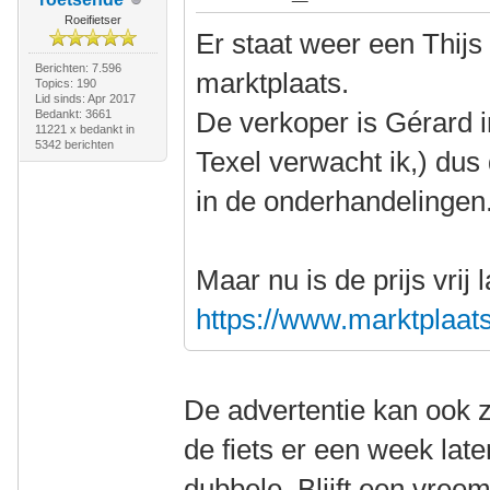
Roeifietser
Er staat weer een Thijs 
Berichten: 7.596
marktplaats.
Topics: 190
Lid sinds: Apr 2017
De verkoper is Gérard i
Bedankt: 3661
11221 x bedankt in
5342 berichten
Texel verwacht ik,) dus
in de onderhandelingen
Maar nu is de prijs vrij
https://www.marktplaats.n
De advertentie kan ook z
de fiets er een week lat
dubbele. Blijft een vree