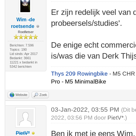
Er zijn redelijk veel van 
Wim -de
probeersels/studies'.
roetsende
Roeifietser
De enige echt commerci
Berichten: 7.596
Topics: 190
is/was die van Derk Thij
Lid sinds: Apr 2017
Bedankt: 3661
11221 x bedankt in
5342 berichten
Thys 209 Rowingbike
- M5 CHR
Pro - M5 MinimalBike
Website
Zoek
03-Jan-2022, 03:55 PM
(Dit 
2022, 03:56 PM door
PietV*
.)
Ben ik met je eens Wim. 
PietV*