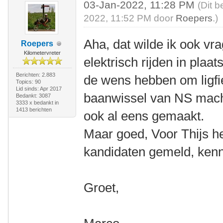
03-Jan-2022, 11:28 PM
(Dit b
2022, 11:52 PM door
Roepers
.)
Aha, dat wilde ik ook vra
Roepers
Kilometervreter
elektrisch rijden in plaa
Berichten: 2.883
de wens hebben om ligfi
Topics: 90
Lid sinds: Apr 2017
baanwissel van NS machin
Bedankt: 3087
3333 x bedankt in
1413 berichten
ook al eens gemaakt.
Maar goed, Voor Thijs h
kandidaten gemeld, kenne
Groet,