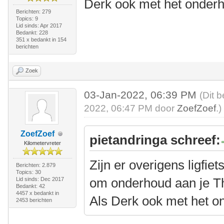
Derk ook met het onderh
Berichten: 279
Topics: 9
Lid sinds: Apr 2017
Bedankt: 228
351 x bedankt in 154
berichten
Zoek
03-Jan-2022, 06:39 PM
(Dit 
2022, 06:47 PM door
ZoefZoef
.)
ZoefZoef
pietandringa schreef:
Kilometervreter
Zijn er overigens ligfie
Berichten: 2.879
Topics: 30
om onderhoud aan je Thy
Lid sinds: Dec 2017
Bedankt: 42
4457 x bedankt in
Als Derk ook met het o
2453 berichten