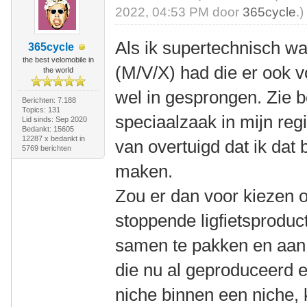
2022, 04:53 PM door
365cycle
.)
Als ik supertechnisch wa
365cycle
the best velomobile in
(M/V/X) had die er ook v
the world
wel in gesprongen. Zie be
Berichten: 7.188
Topics: 131
speciaalzaak in mijn reg
Lid sinds: Sep 2020
Bedankt: 15605
12287 x bedankt in
van overtuigd dat ik dat
5769 berichten
maken.
Zou er dan voor kiezen 
stoppende ligfietsproduc
samen te pakken en aan t
die nu al geproduceerd e
niche binnen een niche, 