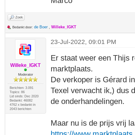
Marco
Zoek
de Boer
,
Willeke_IGKT
Bedankt door:
23-Jul-2022, 09:01 PM
Er staat weer een Thijs r
Willeke_IGKT
marktplaats.
Moderator
De verkoper is Gérard in
Berichten: 3.091
Texel verwacht ik,) dus 
Topics: 86
Lid sinds: Dec 2020
de onderhandelingen.
Bedankt: 46082
4762 x bedankt in
2043 berichten
Maar nu is de prijs vrij 
https://www.marktplaats.nl