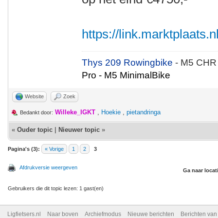
https://link.marktplaats
Thys 209 Rowingbike
- M5 CHR
Pro - M5 MinimalBike
Website
Zoek
Willeke_IGKT
,
Hoekie
,
pietandringa
Bedankt door:
«
Ouder topic
|
Nieuwer topic
»
Pagina's (3):
« Vorige
1
2
3
Afdrukversie weergeven
Ga naar locat
Gebruikers die dit topic lezen: 1 gast(en)
Ligfietsers.nl
Naar boven
Archiefmodus
Nieuwe berichten
Berichten va