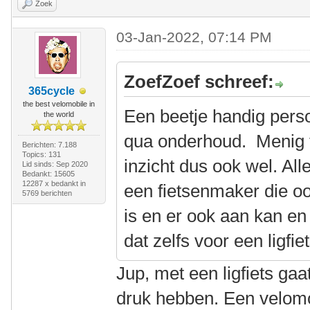
Zoek
03-Jan-2022, 07:14 PM
ZoefZoef schreef:
365cycle
the best velomobile in
Een beetje handig pers
the world
qua onderhoud. Menig 
Berichten: 7.188
Topics: 131
inzicht dus ook wel. Al
Lid sinds: Sep 2020
Bedankt: 15605
12287 x bedankt in
een fietsenmaker die o
5769 berichten
is en er ook aan kan en 
dat zelfs voor een ligfie
Jup, met een ligfiets gaat
druk hebben. Een velomo