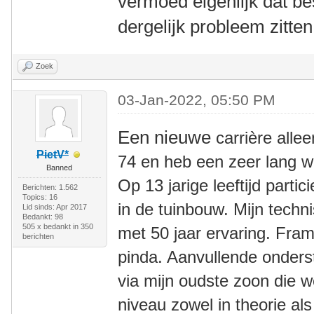
vermoed eigenlijk dat b
dergelijk probleem zitten
Zoek
03-Jan-2022, 05:50 PM
Een nieuwe
carrière alle
PietV*
74 en heb een zeer lang w
Banned
Op 13 jarige leeftijd partic
Berichten: 1.562
Topics: 16
in de tuinbouw. Mijn techn
Lid sinds: Apr 2017
Bedankt: 98
505 x bedankt in 350
met 50 jaar ervaring. Fram
berichten
pinda. Aanvullende onder
via mijn oudste zoon die 
niveau zowel in theorie als