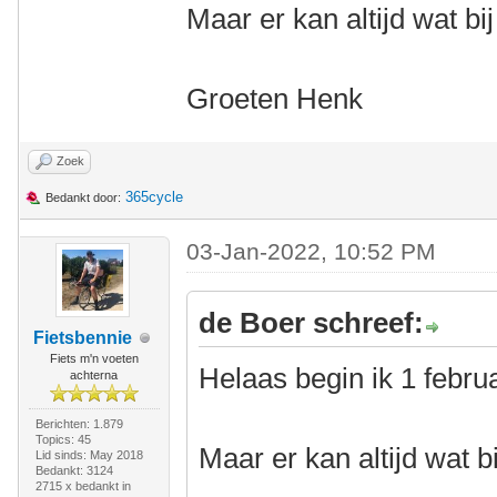
Maar er kan altijd wat bij 
Groeten Henk
Zoek
365cycle
Bedankt door:
03-Jan-2022, 10:52 PM
de Boer schreef:
Fietsbennie
Fiets m'n voeten
Helaas begin ik 1 febru
achterna
Berichten: 1.879
Topics: 45
Maar er kan altijd wat bij
Lid sinds: May 2018
Bedankt: 3124
2715 x bedankt in