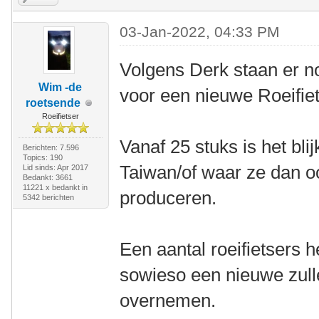
03-Jan-2022, 04:33 PM
Volgens Derk staan er n
Wim -de
voor een nieuwe Roeifiet
roetsende
Roeifietser
Vanaf 25 stuks is het bli
Berichten: 7.596
Topics: 190
Taiwan/of waar ze dan 
Lid sinds: Apr 2017
Bedankt: 3661
11221 x bedankt in
produceren.
5342 berichten
Een aantal roeifietsers h
sowieso een nieuwe zull
overnemen.