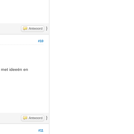
}
Antwoord
#10
g met ideeën en
}
Antwoord
#11