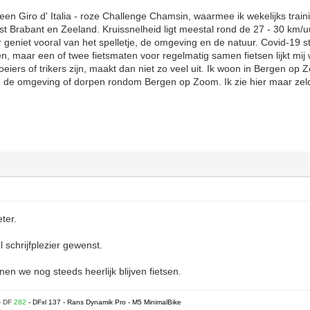
een Giro d' Italia - roze Challenge Chamsin, waarmee ik wekelijks train
est Brabant en Zeeland. Kruissnelheid ligt meestal rond de 27 - 30 km/u
geniet vooral van het spelletje, de omgeving en de natuur. Covid-19 st
n, maar een of twee fietsmaten voor regelmatig samen fietsen lijkt mij 
roeiers of trikers zijn, maakt dan niet zo veel uit. Ik woon in Bergen o
 de omgeving of dorpen rondom Bergen op Zoom. Ik zie hier maar zelde
ter.
l schrijfplezier gewenst.
n we nog steeds heerlijk blijven fietsen.
- DF
282
- DFxl 137 - Rans Dynamik Pro - M5 MinimalBike