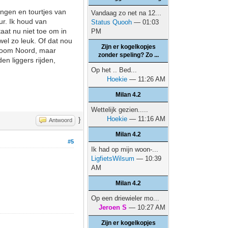
ingen en tourtjes van
Vandaag zo net na 12...
ur. Ik houd van
Status Quooh
— 01:03
aat nu niet toe om in
PM
wel zo leuk. Of dat nou
Zijn er kogelkopjes
p Zoom Noord, maar
zonder speling? Zo ...
n liggers rijden,
Op het .. Bed...
Hoekie
— 11:26 AM
Milan 4.2
Wettelijk gezien.....
Hoekie
— 11:16 AM
}
Antwoord
Milan 4.2
#5
Ik had op mijn woon-...
LigfietsWilsum
— 10:39
AM
Milan 4.2
Op een driewieler mo...
Jeroen S
— 10:27 AM
Zijn er kogelkopjes