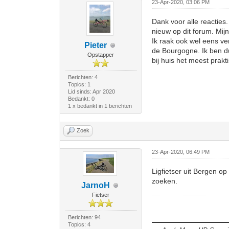
23-Apr-2020, 03:06 PM
Dank voor alle reacties
nieuw op dit forum. Mij
Ik raak ook wel eens ver
Pieter
de Bourgogne. Ik ben du
Opstapper
bij huis het meest prakt
Berichten: 4
Topics: 1
Lid sinds: Apr 2020
Bedankt: 0
1 x bedankt in 1 berichten
Zoek
23-Apr-2020, 06:49 PM
Ligfietser uit Bergen op
zoeken.
JarnoH
Fietser
Berichten: 94
Topics: 4