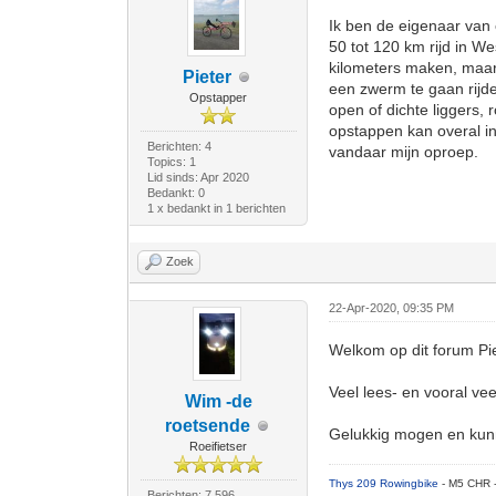
Ik ben de eigenaar van 
50 tot 120 km rijd in W
kilometers maken, maar 
Pieter
een zwerm te gaan rijde
Opstapper
open of dichte liggers, 
opstappen kan overal in
Berichten: 4
vandaar mijn oproep.
Topics: 1
Lid sinds: Apr 2020
Bedankt: 0
1 x bedankt in 1 berichten
Zoek
22-Apr-2020, 09:35 PM
Welkom op dit forum Pie
Veel lees- en vooral vee
Wim -de
roetsende
Gelukkig mogen en kunne
Roeifietser
Thys 209 Rowingbike
- M5 CHR 
Berichten: 7.596