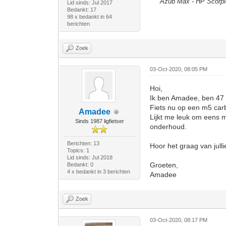
Azub Max - HP Scorpion
Lid sinds: Jul 2017
Bedankt: 17
98 x bedankt in 64
berichten
Zoek
03-Oct-2020, 08:05 PM
Hoi,
Ik ben Amadee, ben 47 ja
Fiets nu op een m5 ca
Amadee
Lijkt me leuk om eens m
Sinds 1987 ligfietser
onderhoud.
Berichten: 13
Hoor het graag van julli
Topics: 1
Lid sinds: Jul 2018
Groeten,
Bedankt: 0
4 x bedankt in 3 berichten
Amadee
Zoek
03-Oct-2020, 08:17 PM