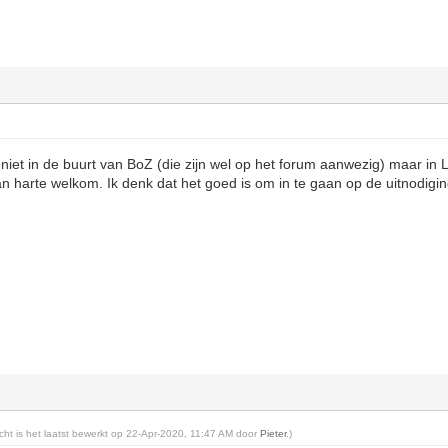
niet in de buurt van BoZ (die zijn wel op het forum aanwezig) maar i
 harte welkom. Ik denk dat het goed is om in te gaan op de uitnodigi
richt is het laatst bewerkt op 22-Apr-2020, 11:47 AM door
Pieter
.)