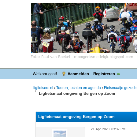
Welkom gast!
Aanmelden
Registreren
ligfietsers.nl
›
Toeren, tochten en agenda
›
Fietsmaatje gezoch
Ligfietsmaat omgeving Bergen op Zoom
0 stemmen - gemiddelde waardering is 0
1
2
3
4
5
Ligfietsmaat omgeving Bergen op Zoom
21-Apr-2020, 03:37 PM