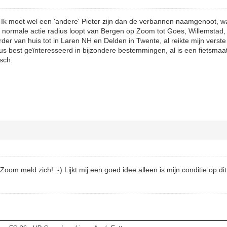
. Ik moet wel een 'andere' Pieter zijn dan de verbannen naamgenoot, w
n normale actie radius loopt van Bergen op Zoom tot Goes, Willemstad
der van huis tot in Laren NH en Delden in Twente, al reikte mijn verste tr
s best geïnteresseerd in bijzondere bestemmingen, al is een fietsmaat o
isch.
 Zoom meld zich! :-) Lijkt mij een goed idee alleen is mijn conditie op d