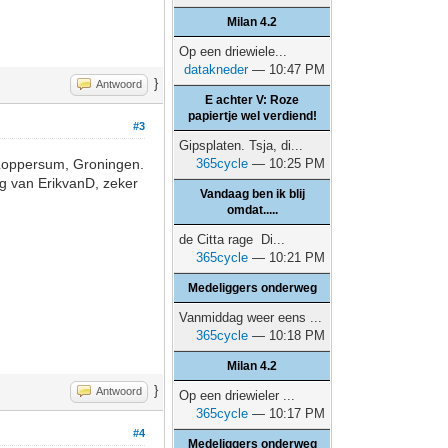
Milan 4.2
Op een driewiele...
datakneder
— 10:47 PM
}
Antwoord
E achter V: Roze
papiertje wel verdiend!
#3
Gipsplaten. Tsja, di...
n Loppersum, Groningen.
365cycle
— 10:25 PM
ng van ErikvanD, zeker
Vandaag ben ik blij
omdat.....
de Citta rage Di...
365cycle
— 10:21 PM
Medeliggers onderweg
Vanmiddag weer eens ...
365cycle
— 10:18 PM
Milan 4.2
}
Antwoord
Op een driewieler ...
365cycle
— 10:17 PM
#4
Medeliggers onderweg