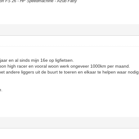
 FS 26 - HP Speedmachine - Azub Fatty
ar en al sinds mijn 16e op ligfietsen.
rbon high racer en vooral woon werk ongeveer 1000km per maand.
et andere liggers uit de buurt te toeren en elkaar te helpen waar nodi
e.