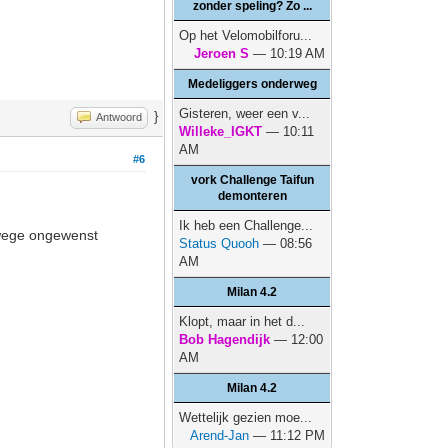
zonder speling? Zo ...
Op het Velomobilforu...
Jeroen S
— 10:19 AM
Medeliggers onderweg
Gisteren, weer een v...
}
Antwoord
Willeke_IGKT
— 10:11
AM
#6
vork Challenge Taifun
demonteren
Ik heb een Challenge...
anwege ongewenst
Status Quooh
— 08:56
AM
Milan 4.2
Klopt, maar in het d...
Bob Hagendijk
— 12:00
AM
Milan 4.2
Wettelijk gezien moe...
Arend-Jan
— 11:12 PM