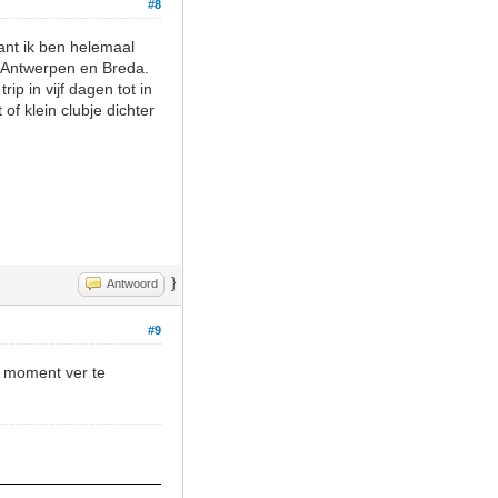
#8
ant ik ben helemaal
, Antwerpen en Breda.
ip in vijf dagen tot in
f klein clubje dichter
}
Antwoord
#9
it moment ver te