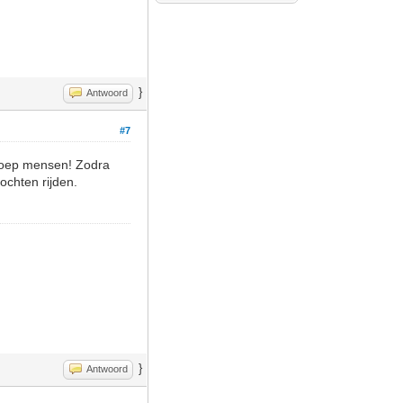
}
Antwoord
#7
groep mensen! Zodra
ochten rijden.
}
Antwoord