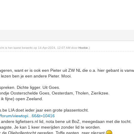
richt is het laatst bewerkt op 14-Apr-2024, 12:07 AM door
Hoekie
.)
eageren, want er is ook een Pieter uit ZW NL die o.a. hier gebant is v
 lezen ben je een andere Pieter. Mooi.
reken. Dichte ligger. Uit Goes.
rondje Oosterschelde Goes, Oesterdam, Tholen, Zierikzee.
 ik fijne) open Zeeland.
rs.be LIA doet ieder jaar een grote plassentocht.
be/forum/viewtopi...66&t=10416
 andere ligfietsers.nl lid, nota bene uit BoZ, meegedaan met die tocht.
agste. Je kan 1 keer meerijden zonder lid te worden.
 de Oliebollentocht gereden. Toffe gasten, zeer plezant