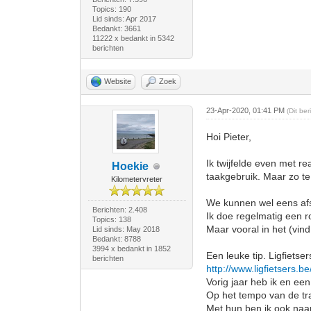
Topics: 190
Lid sinds: Apr 2017
Bedankt: 3661
11222 x bedankt in 5342
berichten
Website
Zoek
23-Apr-2020, 01:41 PM
(Dit be
Hoi Pieter,
Ik twijfelde even met r
Hoekie
taakgebruik. Maar zo te
Kilometervreter
We kunnen wel eens afsp
Berichten: 2.408
Ik doe regelmatig een 
Topics: 138
Maar vooral in het (vind
Lid sinds: May 2018
Bedankt: 8788
3994 x bedankt in 1852
Een leuke tip. Ligfietse
berichten
http://www.ligfietsers.
Vorig jaar heb ik en een
Op het tempo van de tra
Met hun ben ik ook naar