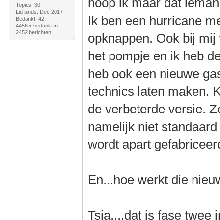
hoop ik maar dat ieman
Topics: 30
Lid sinds: Dec 2017
Ik ben een hurricane me
Bedankt: 42
4456 x bedankt in
2452 berichten
opknappen. Ook bij mij
het pompje en ik heb de
heb ook een nieuwe gasv
technics laten maken. K
de verbeterde versie. 
namelijk niet standaard
wordt apart gefabriceer
En...hoe werkt die nie
Tsja....dat is fase twee