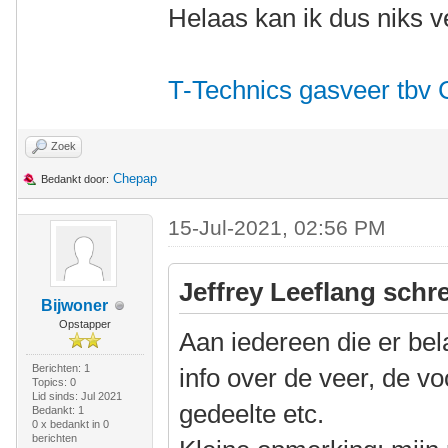
Helaas kan ik dus niks v
T-Technics gasveer tbv 
Zoek
Chepap
Bedankt door:
15-Jul-2021, 02:56 PM
Jeffrey Leeflang schre
Bijwoner
Opstapper
Aan iedereen die er bel
Berichten: 1
info over de veer, de vo
Topics: 0
Lid sinds: Jul 2021
gedeelte etc.
Bedankt: 1
0 x bedankt in 0
berichten