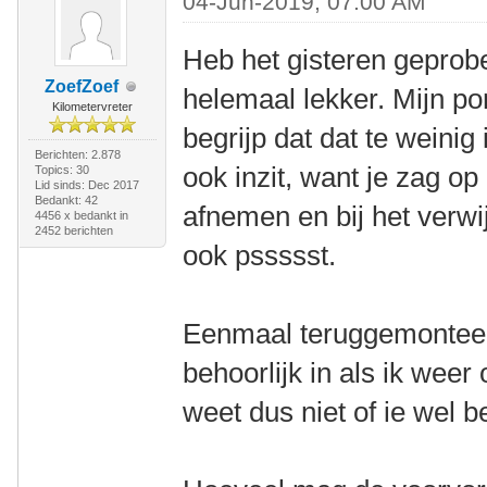
04-Jun-2019, 07:00 AM
Heb het gisteren geprobe
ZoefZoef
helemaal lekker. Mijn po
Kilometervreter
begrijp dat dat te weinig 
Berichten: 2.878
ook inzit, want je zag 
Topics: 30
Lid sinds: Dec 2017
Bedankt: 42
afnemen en bij het verwi
4456 x bedankt in
2452 berichten
ook pssssst.
Eenmaal teruggemonteer
behoorlijk in als ik weer
weet dus niet of ie wel b