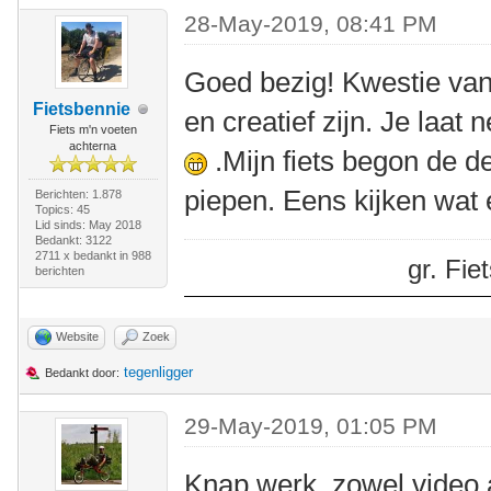
28-May-2019, 08:41 PM
Goed bezig! Kwestie van 
Fietsbennie
en creatief zijn. Je laat 
Fiets m'n voeten
achterna
.Mijn fiets begon de de
piepen. Eens kijken wat e
Berichten: 1.878
Topics: 45
Lid sinds: May 2018
Bedankt: 3122
2711 x bedankt in 988
gr. Fi
berichten
Website
Zoek
tegenligger
Bedankt door:
29-May-2019, 01:05 PM
Knap werk, zowel video 