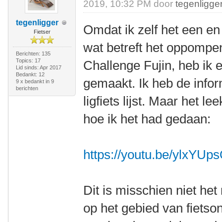
2019, 10:32 PM door
tegenligge
tegenligger
Omdat ik zelf het een e
Fietser
wat betreft het oppompe
Berichten: 135
Topics: 17
Challenge Fujin, heb ik 
Lid sinds: Apr 2017
Bedankt: 12
gemaakt. Ik heb de info
9 x bedankt in 9
berichten
ligfiets lijst. Maar het 
hoe ik het had gedaan:
https://youtu.be/ylxYUp
Dit is misschien niet het
op het gebied van fietso