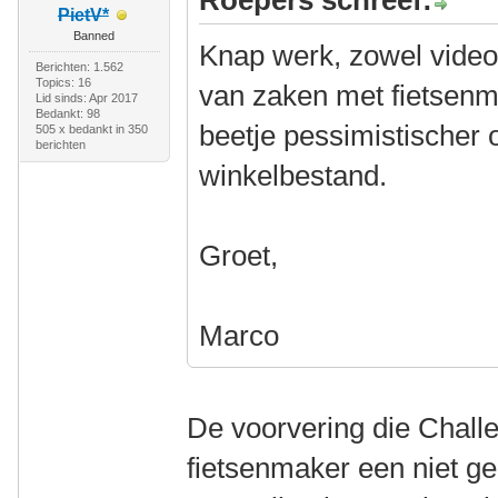
Roepers schreef:
PietV*
Banned
Knap werk, zowel video
Berichten: 1.562
Topics: 16
van zaken met fietsen
Lid sinds: Apr 2017
Bedankt: 98
beetje pessimistischer 
505 x bedankt in 350
berichten
winkelbestand.
Groet,
Marco
De voorvering die Challe
fietsenmaker een niet geb