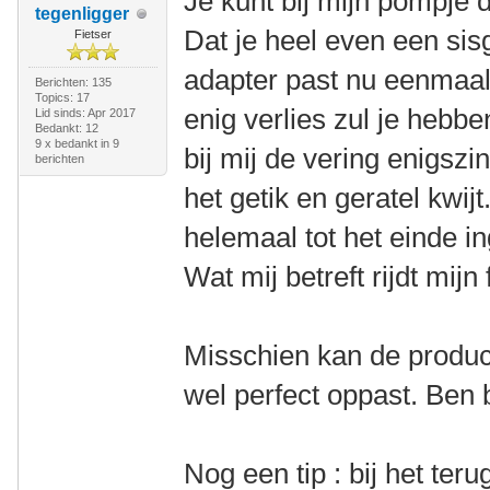
Je kunt bij mijn pompje 
tegenligger
Dat je heel even een sis
Fietser
adapter past nu eenmaal 
Berichten: 135
Topics: 17
enig verlies zul je hebben
Lid sinds: Apr 2017
Bedankt: 12
9 x bedankt in 9
bij mij de vering enigszin
berichten
het getik en geratel kwij
helemaal tot het einde i
Wat mij betreft rijdt mijn
Misschien kan de produc
wel perfect oppast. Ben
Nog een tip : bij het teru