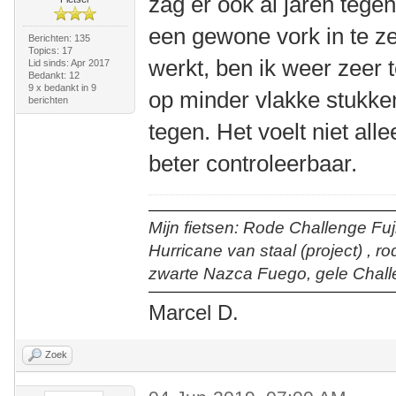
zag er ook al jaren tege
een gewone vork in te z
Berichten: 135
Topics: 17
werkt, ben ik weer zeer
Lid sinds: Apr 2017
Bedankt: 12
9 x bedankt in 9
op minder vlakke stukken
berichten
tegen. Het voelt niet al
beter controleerbaar.
Mijn fietsen: Rode Challenge Fuji
Hurricane van staal (project) , r
zwarte Nazca Fuego, gele Chall
Marcel D.
Zoek