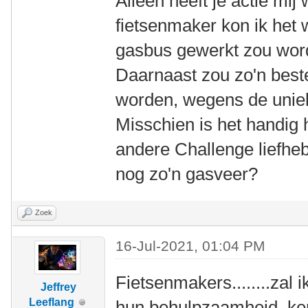
Alleen heeft je actie mij
fietsenmaker kon ik het 
gasbus gewerkt zou wor
Daarnaast zou zo'n beste
worden, wegens de uniek
Misschien is het handig 
andere Challenge liefheb
nog zo'n gasveer?
Zoek
16-Jul-2021, 01:04 PM
Fietsenmakers........zal
Jeffrey
Leeflang
hun behulpzaamheid, ken