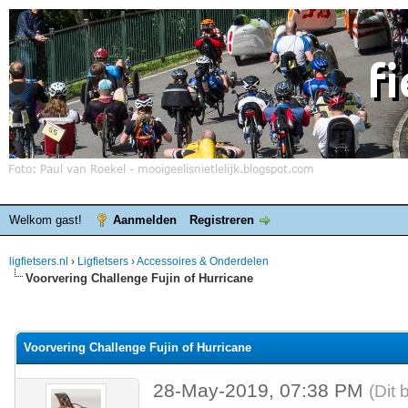
Welkom gast!
Aanmelden
Registreren
ligfietsers.nl
›
Ligfietsers
›
Accessoires & Onderdelen
Voorvering Challenge Fujin of Hurricane
elde waardering is 0
Voorvering Challenge Fujin of Hurricane
28-May-2019, 07:38 PM
(Dit 