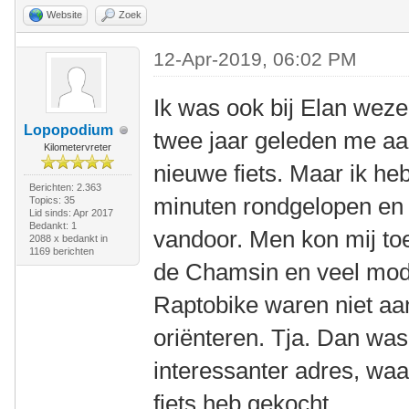
Website
Zoek
12-Apr-2019, 06:02 PM
Ik was ook bij Elan weze
Lopopodium
twee jaar geleden me aa
Kilometervreter
nieuwe fiets. Maar ik he
Berichten: 2.363
minuten rondgelopen en
Topics: 35
Lid sinds: Apr 2017
Bedankt: 1
vandoor. Men kon mij toe
2088 x bedankt in
1169 berichten
de Chamsin en veel mod
Raptobike waren niet aa
oriënteren. Tja. Dan wa
interessanter adres, waa
fiets heb gekocht.