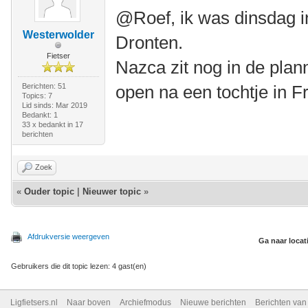
@Roef, ik was dinsdag i
Westerwolder
Dronten.
Fietser
Nazca zit nog in de plann
Berichten: 51
open na een tochtje in F
Topics: 7
Lid sinds: Mar 2019
Bedankt: 1
33 x bedankt in 17
berichten
Zoek
«
Ouder topic
|
Nieuwer topic
»
Afdrukversie weergeven
Ga naar locat
Gebruikers die dit topic lezen: 4 gast(en)
Ligfietsers.nl
Naar boven
Archiefmodus
Nieuwe berichten
Berichten va