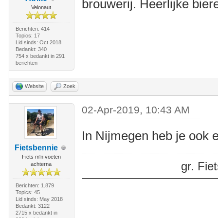
brouwerij. Heerlijke bier
Velonaut
Berichten: 414
Topics: 17
Lid sinds: Oct 2018
Bedankt: 340
754 x bedankt in 291
berichten
Website
Zoek
02-Apr-2019, 10:43 AM
In Nijmegen heb je ook
Fietsbennie
Fiets m'n voeten
gr. Fi
achterna
Berichten: 1.879
Topics: 45
Lid sinds: May 2018
Bedankt: 3122
2715 x bedankt in