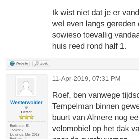
Ik wist niet dat je er va
wel even langs gereden 
sowieso toevallig vandaa
huis reed rond half 1.
Website
Zoek
11-Apr-2019, 07:31 PM
Roef, ben vanwege tijdsd
Westerwolder
Tempelman binnen gewe
Fietser
buurt van Almere nog ee
Berichten: 51
velomobiel op het dak v
Topics: 7
Lid sinds: Mar 2019
Bedankt: 1