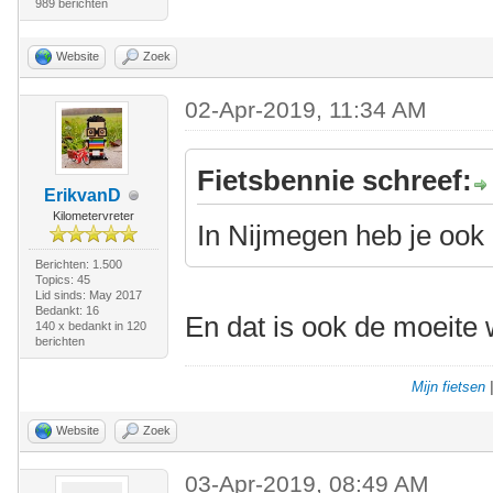
989 berichten
Website
Zoek
02-Apr-2019, 11:34 AM
Fietsbennie schreef:
ErikvanD
Kilometervreter
In Nijmegen heb je ook
Berichten: 1.500
Topics: 45
Lid sinds: May 2017
Bedankt: 16
En dat is ook de moeite 
140 x bedankt in 120
berichten
Mijn fietsen
Website
Zoek
03-Apr-2019, 08:49 AM