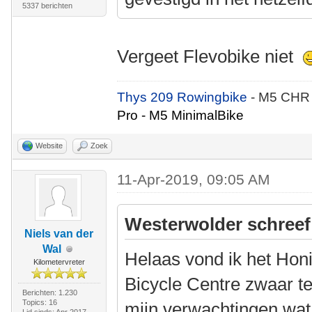
5337 berichten
Vergeet Flevobike niet
Thys 209 Rowingbike
- M5 CHR
Pro - M5 MinimalBike
Website
Zoek
11-Apr-2019, 09:05 AM
Westerwolder schreef
Niels van der
Wal
Helaas vond ik het Hon
Kilometervreter
Bicycle Centre zwaar t
Berichten: 1.230
Topics: 16
mijn verwachtingen wa