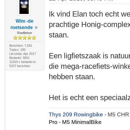
Ik vind Elan toch echt w
Wim -de
prachtige Honig-complex
roetsende
staan.
Roeifietser
Berichten: 7.591
Topics: 190
Een ligfietszaak is natuur
Lid sinds: Apr 2017
Bedankt: 3651
11203 x bedankt in
die mega-racefiets-wink
5337 berichten
hebben staan.
Het is echt een speciaal
Thys 209 Rowingbike
- M5 CHR
Pro - M5 MinimalBike