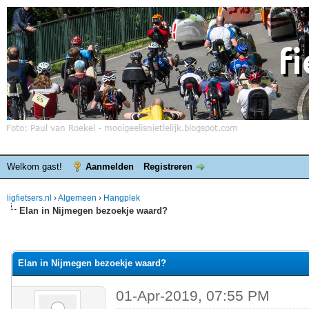
Welkom gast!
Aanmelden
Registreren
ligfietsers.nl
›
Algemeen
›
Hangplek
Elan in Nijmegen bezoekje waard?
elde waardering is 0
Elan in Nijmegen bezoekje waard?
01-Apr-2019, 07:55 PM