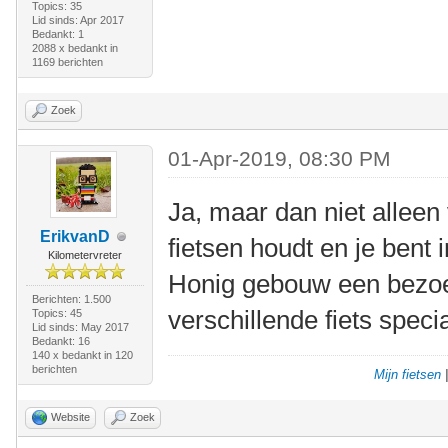
Topics: 35
Lid sinds: Apr 2017
Bedankt: 1
2088 x bedankt in
1169 berichten
Zoek
01-Apr-2019, 08:30 PM
Ja, maar dan niet alleen 
ErikvanD
fietsen houdt en je bent 
Kilometervreter
Honig gebouw een bezoe
Berichten: 1.500
verschillende fiets spec
Topics: 45
Lid sinds: May 2017
Bedankt: 16
140 x bedankt in 120
berichten
Mijn fietsen
Website
Zoek