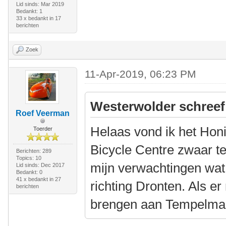
Lid sinds: Mar 2019
Bedankt: 1
33 x bedankt in 17
berichten
Zoek
11-Apr-2019, 06:23 PM
Westerwolder schreef
Roef Veerman
Helaas vond ik het Hon
Toerder
Bicycle Centre zwaar t
Berichten: 289
Topics: 10
mijn verwachtingen wa
Lid sinds: Dec 2017
Bedankt: 0
41 x bedankt in 27
richting Dronten. Als er
berichten
brengen aan Tempelman 