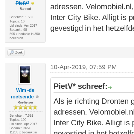
PietV*
adressen. Velomobiel.nl
Banned
Inter City Bike. Alligt i
Berichten: 1.562
Topics: 16
Lid sinds: Apr 2017
gevestigd in het hetzelfd
Bedankt: 98
505 x bedankt in 350
berichten
Zoek
10-Apr-2019, 07:59 PM
PietV* schreef:
Wim -de
roetsende
Als je richting Dronten g
Roeifietser
adressen. Velomobiel.n
Berichten: 7.591
Topics: 190
Inter City Bike. Alligt 
Lid sinds: Apr 2017
Bedankt: 3651
gevestigd in het hetzelf
11203 x bedankt in