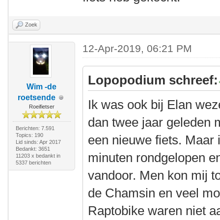
Zoek
12-Apr-2019, 06:21 PM
Lopopodium schreef:
Wim -de
roetsende
Ik was ook bij Elan wez
Roeifietser
dan twee jaar geleden 
Berichten: 7.591
Topics: 190
een nieuwe fiets. Maar 
Lid sinds: Apr 2017
Bedankt: 3651
minuten rondgelopen e
11203 x bedankt in
5337 berichten
vandoor. Men kon mij to
de Chamsin en veel mo
Raptobike waren niet a