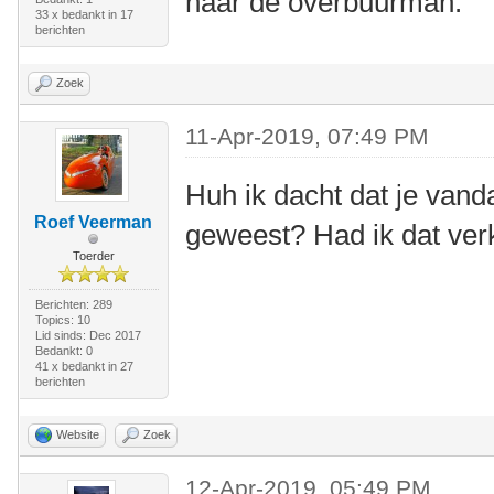
naar de overbuurman.
33 x bedankt in 17
berichten
Zoek
11-Apr-2019, 07:49 PM
Huh ik dacht dat je van
Roef Veerman
geweest? Had ik dat ve
Toerder
Berichten: 289
Topics: 10
Lid sinds: Dec 2017
Bedankt: 0
41 x bedankt in 27
berichten
Website
Zoek
12-Apr-2019, 05:49 PM