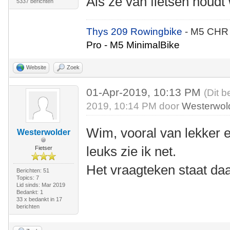
Als ze van fietsen houd
5337 berichten
Thys 209 Rowingbike
- M5 CHR
Pro - M5 MinimalBike
Website
Zoek
01-Apr-2019, 10:13 PM
(Dit b
2019, 10:14 PM door
Westerwol
Wim, vooral van lekker et
Westerwolder
leuks zie ik net.
Fietser
Het vraagteken staat daa
Berichten: 51
Topics: 7
Lid sinds: Mar 2019
Bedankt: 1
33 x bedankt in 17
berichten