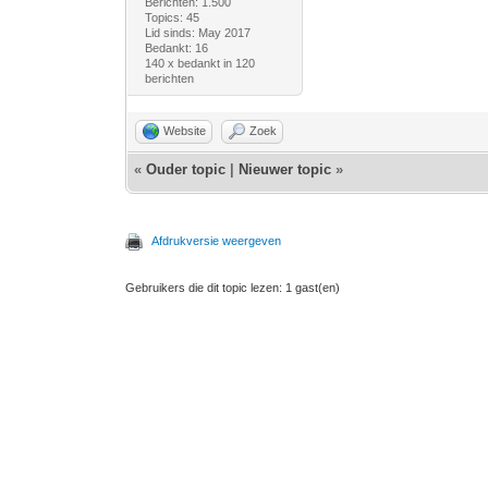
Berichten: 1.500
Topics: 45
Lid sinds: May 2017
Bedankt: 16
140 x bedankt in 120
berichten
Website
Zoek
«
Ouder topic
|
Nieuwer topic
»
Afdrukversie weergeven
Gebruikers die dit topic lezen: 1 gast(en)