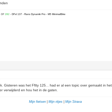
onden
- DF
282
- DFxl 137 - Rans Dynamik Pro - M5 MinimalBike
k. Gisteren was het Fftty 125... had er al een topic over gemaakt in h
r verwijderd en hou het in de gaten.
Mijn fietsen
|
Mijn ritjes
|
Mijn Strava