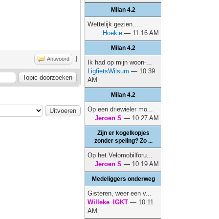
Milan 4.2
Wettelijk gezien.....
Hoekie
— 11:16 AM
Milan 4.2
}
Antwoord
Ik had op mijn woon-...
LigfietsWilsum
— 10:39
AM
Milan 4.2
Op een driewieler mo...
Jeroen S
— 10:27 AM
Zijn er kogelkopjes
zonder speling? Zo ...
Op het Velomobilforu...
Jeroen S
— 10:19 AM
Medeliggers onderweg
Gisteren, weer een v...
Willeke_IGKT
— 10:11
AM