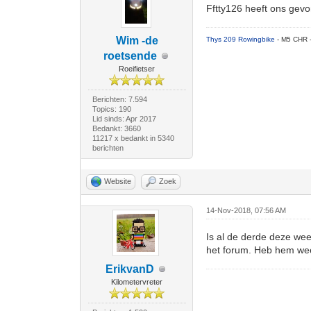
Fftty126 heeft ons gev
Wim -de
Thys 209 Rowingbike
- M5 CHR 
roetsende
Roeifietser
Berichten: 7.594
Topics: 190
Lid sinds: Apr 2017
Bedankt: 3660
11217 x bedankt in 5340
berichten
Website
Zoek
14-Nov-2018, 07:56 AM
Is al de derde deze wee
het forum. Heb hem wee
ErikvanD
Kilometervreter