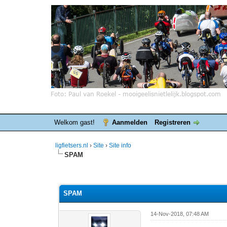
Welkom gast!
Aanmelden
Registreren
ligfietsers.nl
›
Site
›
Site info
SPAM
0 stemmen - gemiddelde waardering is 0
1
2
3
4
5
SPAM
14-Nov-2018, 07:48 AM