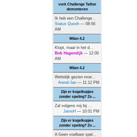
vork Challenge Taifun
demonteren
Ik heb een Challenge...
Status Quooh
— 08:56
AM
Milan 4.2
Klopt, maar in het d...
Bob Hagendijk
— 12:00
AM
Milan 4.2
Wettelijk gezien moe...
Arend-Jan
— 11:12 PM
Zijn er kogelkopjes
zonder speling? Zo ...
Zal volgens mij bij ...
JarnoH
— 10:01 PM
Zijn er kogelkopjes
zonder speling? Zo ...
A Geen voelbare spel...