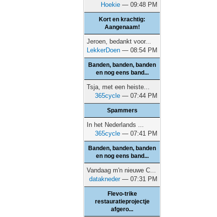
Hoekie
— 09:48 PM
Kort en krachtig:
Aangenaam!
Jeroen, bedankt voor...
LekkerDoen
— 08:54 PM
Banden, banden, banden
en nog eens band...
Tsja, met een heiste...
365cycle
— 07:44 PM
Spammers
In het Nederlands ...
365cycle
— 07:41 PM
Banden, banden, banden
en nog eens band...
Vandaag m'n nieuwe C...
datakneder
— 07:31 PM
Flevo-trike
restauratieprojectje
afgero...