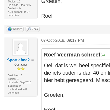
Groeten,
Topics: 10
Lid sinds: Dec 2017
Bedankt: 0
41 x bedankt in 27
Roef
berichten
Website
Zoek
07-Oct-2018, 09:17 PM
Roef Veerman schreef:
Sportiefme2
Oei, dat is wel heel specifi
Opstapper
die iets ouder is dan 40 en li
Berichten: 3
hier hebt gereageerd. Missc
Topics: 1
Lid sinds: Sep 2018
Bedankt: 0
0 x bedankt in 0
berichten
Groeten,
Roef