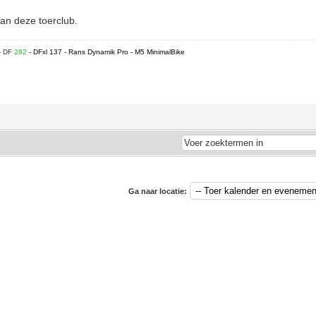
van deze toerclub.
- DF
282
- DFxl 137 - Rans Dynamik Pro - M5 MinimalBike
Ga naar locatie: