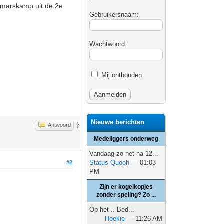
r marskamp uit de 2e
Gebruikersnaam:
Wachtwoord:
Mij onthouden
Nieuwe berichten
}
Antwoord
Medeliggers onderweg
Vandaag zo net na 12...
Status Quooh
— 01:03
#2
PM
Zijn er kogelkopjes
zonder speling? Zo ...
Op het .. Bed...
Hoekie
— 11:26 AM