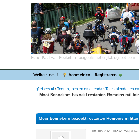
Welkom gast!
Aanmelden
Registreren
ligfietsers.nl
›
Toeren, tochten en agenda
›
Toer kalender en 
Mooi Bennekom bezoekt restanten Romeins militai
0 stemmen - gemiddelde waardering is 0
1
2
3
4
5
Mooi Bennekom bezoekt restanten Romeins militai
08-Jun-2026, 06:32 PM
(Dit be