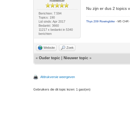
Roeifietser
Nu zijn er dus 2 topics 
Berichten: 7.594
Topics: 190
Lid sinds: Apr 2017
Thys 209 Rowingbike
- M5 CHR 
Bedankt: 3660
11217 x bedankt in 5340
berichten
Website
Zoek
«
Ouder topic
|
Nieuwer topic
»
Afdrukversie weergeven
Gebruikers die dit topic lezen: 1 gast(en)