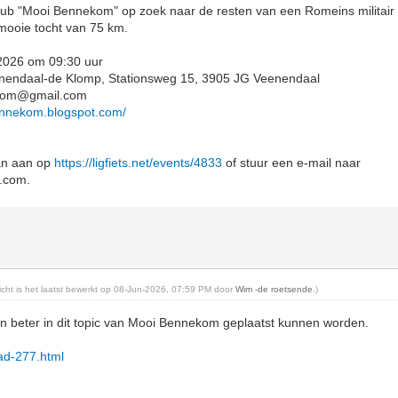
sclub "Mooi Bennekom" op zoek naar de resten van een Romeins militai
mooie tocht van 75 km.
 2026 om 09:30 uur
Veenendaal-de Klomp, Stationsweg 15, 3905 JG Veenendaal
ekom@gmail.com
ennekom.blogspot.com/
dan aan op
https://ligfiets.net/events/4833
of stuur een e-mail naar
.com.
richt is het laatst bewerkt op 08-Jun-2026, 07:59 PM door
Wim -de roetsende
.)
en beter in dit topic van Mooi Bennekom geplaatst kunnen worden.
read-277.html