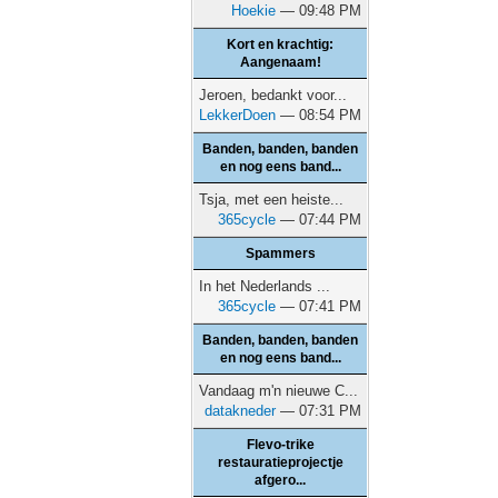
Hoekie
— 09:48 PM
Kort en krachtig:
Aangenaam!
Jeroen, bedankt voor...
LekkerDoen
— 08:54 PM
Banden, banden, banden
en nog eens band...
Tsja, met een heiste...
365cycle
— 07:44 PM
Spammers
In het Nederlands ...
365cycle
— 07:41 PM
Banden, banden, banden
en nog eens band...
Vandaag m'n nieuwe C...
datakneder
— 07:31 PM
Flevo-trike
restauratieprojectje
afgero...