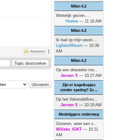
Milan 4.2
Wettelijk gezien.....
Hoekie
— 11:16 AM
Milan 4.2
Ik had op mijn woon-...
LigfietsWilsum
— 10:39
}
AM
Antwoord
Milan 4.2
Op een driewieler mo...
Jeroen S
— 10:27 AM
Zijn er kogelkopjes
zonder speling? Zo ...
Op het Velomobilforu...
Jeroen S
— 10:19 AM
Medeliggers onderweg
Gisteren, weer een v...
Willeke_IGKT
— 10:11
AM