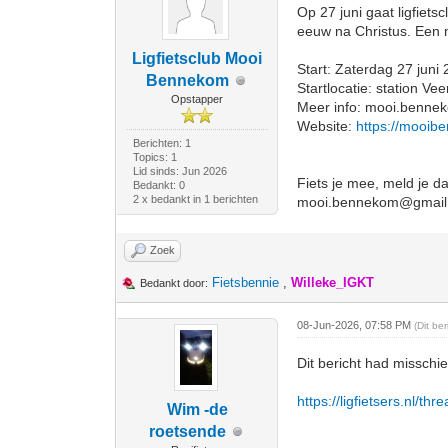
Op 27 juni gaat ligfiet
eeuw na Christus. Een 
Ligfietsclub Mooi
Start: Zaterdag 27 juni
Bennekom
Startlocatie: station 
Opstapper
Meer info: mooi.benn
Website:
https://mooib
Berichten: 1
Topics: 1
Lid sinds: Jun 2026
Fiets je mee, meld je 
Bedankt: 0
2 x bedankt in 1 berichten
mooi.bennekom@gmail
Zoek
Fietsbennie
,
Willeke_IGKT
Bedankt door:
08-Jun-2026, 07:58 PM
(Dit be
Dit bericht had misschi
https://ligfietsers.nl/th
Wim -de
roetsende