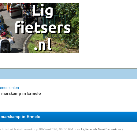
evenementen
r marskamp in Ermelo
r marskamp in Ermelo
richt is het laatst bewerkt op 08-Jun-2026, 06:36 PM door
Ligfietsclub Mooi Bennekom
.)