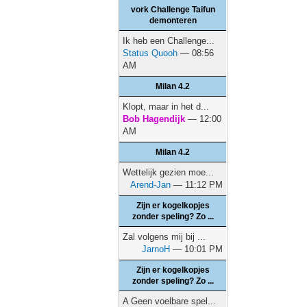
vork Challenge Taifun
demonteren
Ik heb een Challenge...
Status Quooh
— 08:56
AM
Milan 4.2
Klopt, maar in het d...
Bob Hagendijk
— 12:00
AM
Milan 4.2
Wettelijk gezien moe...
Arend-Jan
— 11:12 PM
Zijn er kogelkopjes
zonder speling? Zo ...
Zal volgens mij bij ...
JarnoH
— 10:01 PM
Zijn er kogelkopjes
zonder speling? Zo ...
A Geen voelbare spel...