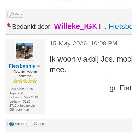
Zoek
Willeke_IGKT
,
Fietsb
Bedankt door:
15-May-2026, 10:08 PM
Ik woon vlakbij Jos, moch
Fietsbennie
mee.
Fiets m'n voeten
achterna
gr. Fi
Berichten: 1.878
Topics: 45
Lid sinds: May 2018
Bedankt: 3122
2710 x bedankt in
988 berichten
Website
Zoek