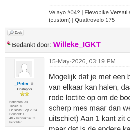
Velayo #
0
4?
| Flevobike Versati
(custom) | Quattrovelo 175
Zoek
Willeke_IGKT
Bedankt door:
15-May-2026, 03:19 PM
Mogelijk dat je met een 
_Peter
van elkaar kan halen, daa
Opstapper
rode loctite op om de bo
Berichten: 34
scherp mes maar dan wel
Topics: 0
Lid sinds: Sep 2024
Bedankt: 1
uitschiet) Aan 1 kant zit
48 x bedankt in 33
berichten
maar dat is de andere k