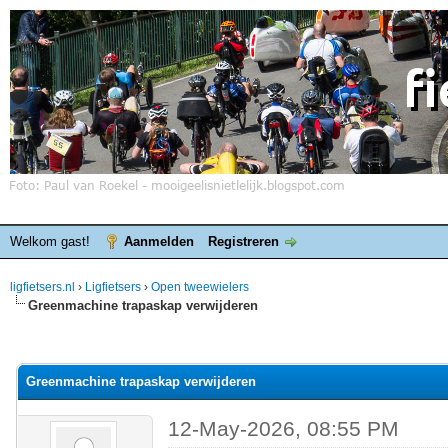
Welkom gast!
Aanmelden
Registreren
ligfietsers.nl
›
Ligfietsers
›
Open tweewielers
Greenmachine trapaskap verwijderen
elde waardering is 0
Greenmachine trapaskap verwijderen
12-May-2026, 08:55 PM