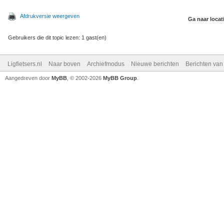
Afdrukversie weergeven
Ga naar locat
Gebruikers die dit topic lezen: 1 gast(en)
Ligfietsers.nl
Naar boven
Archiefmodus
Nieuwe berichten
Berichten va
Aangedreven door
MyBB
, © 2002-2026
MyBB Group
.