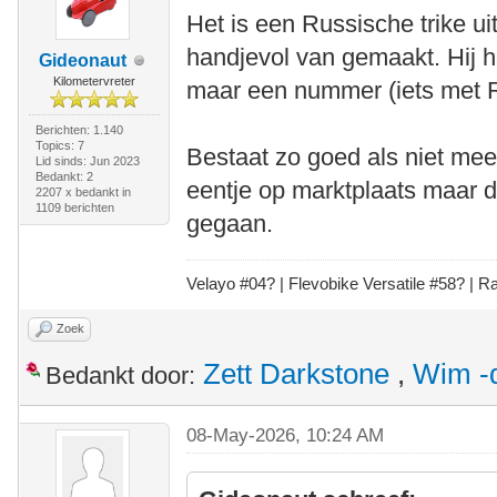
Het is een Russische trike ui
handjevol van gemaakt. Hij 
Gideonaut
Kilometervreter
maar een nummer (iets met R
Berichten: 1.140
Topics: 7
Bestaat zo goed als niet meer
Lid sinds: Jun 2023
Bedankt: 2
eentje op marktplaats maar d
2207 x bedankt in
1109 berichten
gegaan.
Velayo #
0
4?
| Flevobike Versatile #58?
| Ra
Zoek
Zett Darkstone
,
Wim -
Bedankt door:
08-May-2026, 10:24 AM