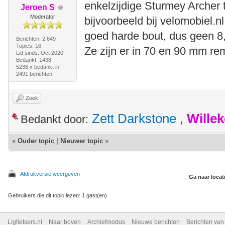
enkelzijdige Sturmey Archer
Jeroen S
Moderator
bijvoorbeeld bij velomobiel.
goed harde bout, dus geen 8
Berichten: 2.649
Topics: 16
Ze zijn er in 70 en 90 mm re
Lid sinds: Oct 2020
Bedankt: 1438
5238 x bedankt in
2491 berichten
Zoek
Zett Darkstone
,
Wille
Bedankt door:
«
Ouder topic
|
Nieuwer topic
»
Afdrukversie weergeven
Ga naar locat
Gebruikers die dit topic lezen: 1 gast(en)
Ligfietsers.nl
Naar boven
Archiefmodus
Nieuwe berichten
Berichten va