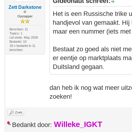
Gideonaut schreef:
Zett Darkstone
Het is een Russische trike u
Opstapper
handjevol van gemaakt. Hi
Berichten: 11
maar een nummer (iets met 
Topics: 1
Lid sinds: May 2026
Bedankt: 10
18 x bedankt in 11
Bestaat zo goed als niet mee
berichten
er eentje op marktplaats maa
Duitsland gegaan.
dan heb ik nog wat meer uitz
zoeken!
Zoek
Willeke_IGKT
Bedankt door: