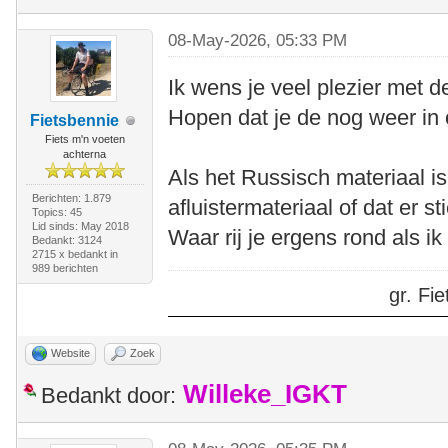
08-May-2026, 05:33 PM
Ik wens je veel plezier met de
Hopen dat je de nog weer in o
Fietsbennie
Fiets m'n voeten
achterna
Als het Russisch materiaal i
Berichten: 1.879
afluistermateriaal of dat er 
Topics: 45
Lid sinds: May 2018
Waar rij je ergens rond als 
Bedankt: 3124
2715 x bedankt in
989 berichten
gr. F
Website
Zoek
Willeke_IGKT
Bedankt door: