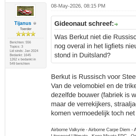
08-May-2026, 08:15 PM
Gideonaut schreef:
Tijanus
Toerder
Was Berkut niet die Russis
Berichten: 556
nog overal in het ligfiets n
Topics: 3
Lid sinds: Jan 2024
stond in Duitsland?
Bedankt: 1645
1262 x bedankt in
549 berichten
Berkut is Russisch voor Ste
Van de velomobiel en de trik
dezelfde bouwer (fabriek is 
maar de verrekijkers, straal
komen vermoedelijk toch net
Airborne Valkyrie - Airborne Carpe Diem - 
Litespeed Ultimate - Koga Miyata FPC - 