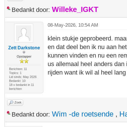
Willeke_IGKT
Bedankt door:
08-May-2026, 10:54 AM
klein stukje geprobeerd. maa
en dat deel ben ik nu aan he
Zett Darkstone
kunnen vinden en nu een re
Opstapper
us allemaal heel anders dan 
Berichten: 11
rijden want ik wil al heel lang
Topics: 1
Lid sinds: May 2026
Bedankt: 10
18 x bedankt in 11
berichten
Zoek
Wim -de roetsende
,
Ha
Bedankt door: