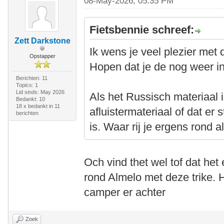
08-May-2026, 05:35 PM
Fietsbennie schreef:
Zett Darkstone
Ik wens je veel plezier met d
Opstapper
Hopen dat je de nog weer in 
Berichten: 11
Topics: 1
Lid sinds: May 2026
Als het Russisch materiaal 
Bedankt: 10
18 x bedankt in 11
afluistermateriaal of dat e
berichten
is. Waar rij je ergens rond 
Och vind thet wel tof dat het e
rond Almelo met deze trike. 
camper er achter
Zoek