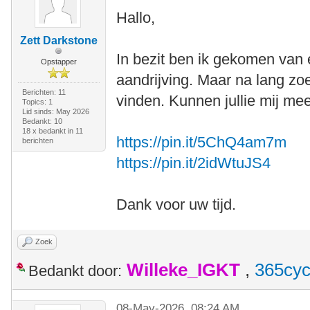
Hallo,
Zett Darkstone
In bezit ben ik gekomen van 
Opstapper
aandrijving. Maar na lang z
Berichten: 11
vinden. Kunnen jullie mij me
Topics: 1
Lid sinds: May 2026
Bedankt: 10
18 x bedankt in 11
https://pin.it/5ChQ4am7m
berichten
https://pin.it/2idWtuJS4
Dank voor uw tijd.
Zoek
Willeke_IGKT
,
365cyc
Bedankt door:
08-May-2026, 08:24 AM