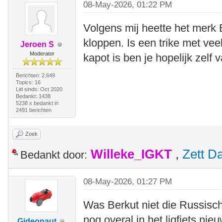
08-May-2026, 01:22 PM
Volgens mij heette het merk 
kloppen. Is een trike met vee
Jeroen S
Moderator
kapot is ben je hopelijk zelf
Berichten: 2.649
Topics: 16
Lid sinds: Oct 2020
Bedankt: 1438
5238 x bedankt in
2491 berichten
Zoek
Willeke_IGKT
,
Zett D
Bedankt door:
08-May-2026, 01:27 PM
Was Berkut niet die Russisc
nog overal in het ligfiets ni
Gideonaut