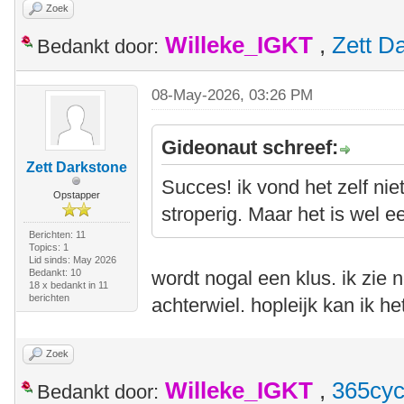
Zoek
Willeke_IGKT
,
Zett D
Bedankt door:
08-May-2026, 03:26 PM
Gideonaut schreef:
Zett Darkstone
Succes! ik vond het zelf niet
Opstapper
stroperig. Maar het is wel e
Berichten: 11
Topics: 1
Lid sinds: May 2026
Bedankt: 10
wordt nogal een klus. ik zie 
18 x bedankt in 11
berichten
achterwiel. hopleijk kan ik
Zoek
Willeke_IGKT
,
365cyc
Bedankt door: