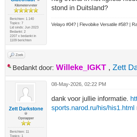
Kilometervreter
stond in Duitsland?
Berichten: 1.140
Topics: 7
Velayo #
0
4?
| Flevobike Versatile #58?
| Ra
Lid sinds: Jun 2023
Bedankt: 2
2207 x bedankt in
1109 berichten
Zoek
Willeke_IGKT
,
Zett D
Bedankt door:
08-May-2026, 02:22 PM
dank voor jullie informatie.
ht
sports.narod.ru/his/his1.html
Zett Darkstone
Opstapper
Berichten: 11
Topics: 1