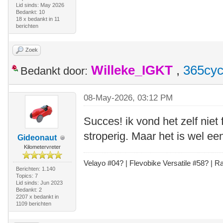
Lid sinds: May 2026
Bedankt: 10
18 x bedankt in 11
berichten
Zoek
Willeke_IGKT
,
365cyc
Bedankt door:
08-May-2026, 03:12 PM
Succes! ik vond het zelf niet 
stroperig. Maar het is wel ee
Gideonaut
Kilometervreter
Velayo #
0
4?
| Flevobike Versatile #58?
| Ra
Berichten: 1.140
Topics: 7
Lid sinds: Jun 2023
Bedankt: 2
2207 x bedankt in
1109 berichten