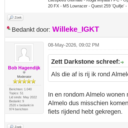
20 FX - M5 Lowracer - Quest 259 'Quifje' 
Zoek
Willeke_IGKT
Bedankt door:
08-May-2026, 09:02 PM
Zett Darkstone schreef:
Bob Hagendijk
Als die af is rij ik rond Alm
Moderator
Berichten: 1.040
In en rondom Almelo wonen me
Topics: 51
Lid sinds: May 2022
Bedankt: 9
Almelo dus misschien komen 
2520 x bedankt in
974 berichten
fiets rijdend hebt gekregen.
Zoek