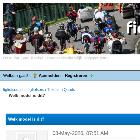
Welkom gast!
Aanmelden
Registreren
ligfietsers.nl
›
Ligfietsers
›
Trikes en Quads
Welk model is dit?
elde waardering is 0
Welk model is dit?
08-May-2026, 07:51 AM