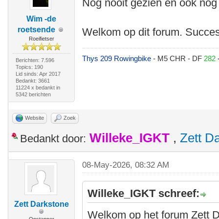
Nog nooit gezien en ook nog
Wim -de
roetsende
Welkom op dit forum. Succes
Roeifietser
Thys 209 Rowingbike
- M5 CHR - DF
282
Berichten: 7.596
Topics: 190
Lid sinds: Apr 2017
Bedankt: 3661
11224 x bedankt in
5342 berichten
Website
Zoek
Willeke_IGKT
,
Zett D
Bedankt door:
08-May-2026, 08:32 AM
Willeke_IGKT schreef:
Zett Darkstone
Welkom op het forum Zett D