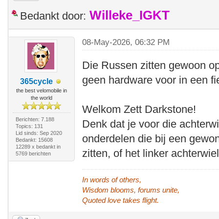
Willeke_IGKT
Bedankt door:
08-May-2026, 06:32 PM
Die Russen zitten gewoon op
geen hardware voor in een f
365cycle
the best velomobile in
the world
Welkom Zett Darkstone!
Berichten: 7.188
Denk dat je voor die achterw
Topics: 131
Lid sinds: Sep 2020
onderdelen die bij een gewo
Bedankt: 15608
12289 x bedankt in
zitten, of het linker achterw
5769 berichten
In words of others,
Wisdom blooms, forums unite,
Quoted love takes flight.