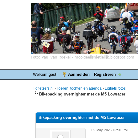
Welkom gast!
Aanmelden
Registreren
ligfietsers.nl
›
Toeren, tochten en agenda
›
Ligfiets fotos
Bikepacking overnighter met de M5 Lowracer
0 stemmen - gemiddelde waardering is 0
1
2
3
4
5
Bikepacking overnighter met de M5 Lowracer
05-May-2026, 02:31 PM