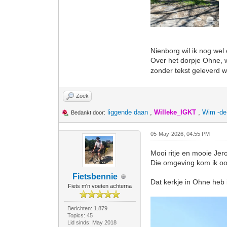
Nienborg wil ik nog wel
Over het dorpje Ohne, w
zonder tekst geleverd 
Zoek
liggende daan
,
Willeke_IGKT
,
Wim -de
Bedankt door:
05-May-2026, 04:55 PM
Mooi ritje en mooie Jer
Die omgeving kom ik oo
Fietsbennie
Dat kerkje in Ohne heb 
Fiets m'n voeten achterna
Berichten: 1.879
Topics: 45
Lid sinds: May 2018