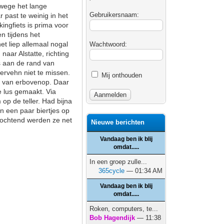
nwege het lange
Gebruikersnaam:
 past te weinig in het
kingfiets is prima voor
n tijdens het
et liep allemaal nogal
Wachtwoord:
naar Alstatte, richting
s aan de rand van
ervehn niet te missen.
Mij onthouden
ts van erbovenop. Daar
 lus gemaakt. Via
op de teller. Had bijna
n een paar biertjes op
e ochtend werden ze net
Nieuwe berichten
Vandaag ben ik blij
omdat.....
In een groep zulle...
365cycle
— 01:34 AM
Vandaag ben ik blij
omdat.....
Roken, computers, te...
Bob Hagendijk
— 11:38