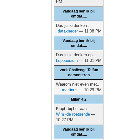
PM
Vandaag ben ik blij
omdat.....
Dus jullie denken ...
datakneder
— 11:08 PM
Vandaag ben ik blij
omdat.....
Dus jullie denken op...
Lopopodium
— 11:01 PM
vork Challenge Taifun
demonteren
Waarom niet even met...
martinus
— 10:29 PM
Milan 4.2
Klopt, bij het aan...
Wim -de roetsende
—
10:27 PM
Vandaag ben ik blij
omdat.....