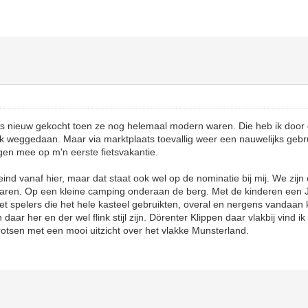
u's nieuw gekocht toen ze nog helemaal modern waren. Die heb ik door
ijk weggedaan. Maar via marktplaats toevallig weer een nauwelijks gebr
gen mee op m'n eerste fietsvakantie.
eind vanaf hier, maar dat staat ook wel op de nominatie bij mij. We zijn
waren. Op een kleine camping onderaan de berg. Met de kinderen een 
Met spelers die het hele kasteel gebruikten, overal en nergens vandaa
aar her en der wel flink stijl zijn. Dörenter Klippen daar vlakbij vind i
otsen met een mooi uitzicht over het vlakke Munsterland.