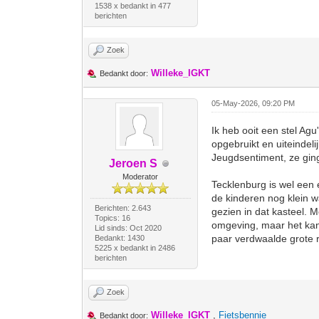
1538 x bedankt in 477
berichten
Zoek
Willeke_IGKT
Bedankt door:
05-May-2026, 09:20 PM
Ik heb ooit een stel Ag
opgebruikt en uiteindel
Jeugdsentiment, ze gin
Jeroen S
Moderator
Tecklenburg is wel een 
de kinderen nog klein 
Berichten: 2.643
gezien in dat kasteel. 
Topics: 16
omgeving, maar het kan d
Lid sinds: Oct 2020
paar verdwaalde grote r
Bedankt: 1430
5225 x bedankt in 2486
berichten
Zoek
Willeke_IGKT
,
Fietsbennie
Bedankt door: