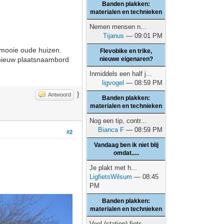
Banden plakken:
materialen en technieken
Nemen mensen n...
Tijanus
— 09:01 PM
t mooie oude huizen.
Flevobike en trike,
n nieuw plaatsnaambord
nieuwe eigenaren?
Inmiddels een half j...
ligvogel
— 08:59 PM
}
Antwoord
Banden plakken:
materialen en technieken
Nog een tip, contr...
Bianca F
— 08:59 PM
#2
Vandaag ben ik niet blij
omdat.....
Je plakt met h...
LigfietsWilsum
— 08:45
PM
Banden plakken:
materialen en technieken
Veel (station) fiets...