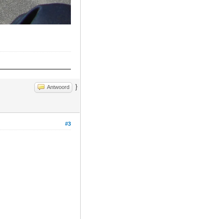
}
Antwoord
#3