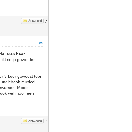
}
Antwoord
#4
 de jaren heen
uikt setje gevonden.
 er 3 keer geweest toen
Junglebook musical
n kwamen. Mooie
k ook wel mooi, een
}
Antwoord