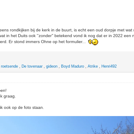
 eens rondkijken bij de kerk in de buurt, is echt een oud dorpje met wa
at in het Duits ook ''zonder" betekend vond ik nog dat er in 2022 ee
werd. Er stond immers Ohne op het formulier...
 roetsende
,
De tovenaar
,
gideon
,
Boyd Maduro
,
Atrike
,
Henri492
oen!
k graag.
ik ook op de foto staan.