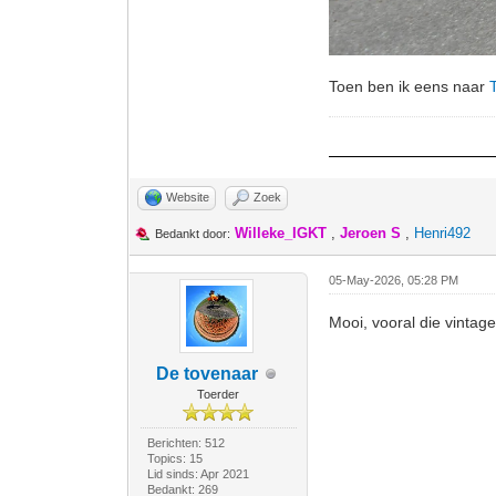
Toen ben ik eens naar
Website
Zoek
Willeke_IGKT
,
Jeroen S
,
Henri492
Bedankt door:
05-May-2026, 05:28 PM
Mooi, vooral die vintag
De tovenaar
Toerder
Berichten: 512
Topics: 15
Lid sinds: Apr 2021
Bedankt: 269