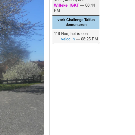
Willeke_IGKT
— 08:44
PM
vork Challenge Taifun
demonteren
118 Nee, het is een...
veloc_h
— 08:25 PM