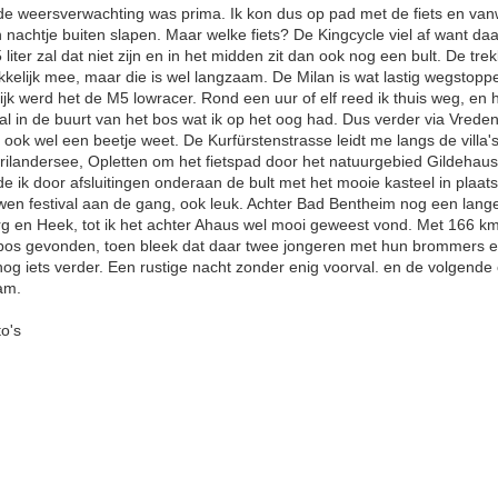
 de weersverwachting was prima. Ik kon dus op pad met de fiets en va
nachtje buiten slapen. Maar welke fiets? De Kingcycle viel af want daar
liter zal dat niet zijn en in het midden zit dan ook nog een bult. De trek
kkelijk mee, maar die is wel langzaam. De Milan is wat lastig wegstoppe
jk werd het de M5 lowracer. Rond een uur of elf reed ik thuis weg, en h
k al in de buurt van het bos wat ik op het oog had. Dus verder via Vreden 
ook wel een beetje weet. De Kurfürstenstrasse leidt me langs de villa'
rilandersee, Opletten om het fietspad door het natuurgebied Gildehaus
e ik door afsluitingen onderaan de bult met het mooie kasteel in plaa
en festival aan de gang, ook leuk. Achter Bad Bentheim nog een lange
 en Heek, tot ik het achter Ahaus wel mooi geweest vond. Met 166 km 
t bos gevonden, toen bleek dat daar twee jongeren met hun brommers e
og iets verder. Een rustige nacht zonder enig voorval. en de volgend
wam.
to's