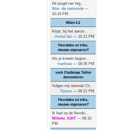
De jeugd van teg...
Wim -de roetsende
—
10:24 PM
Milan 4.2
Klopt, bij het aanze...
Arend-Jan
— 10:21 PM
Flevobike en trike,
nieuwe eigenaren?
Als je knieën beginn...
martinus
— 09:35 PM
vork Challenge Taifun
demonteren
Volgen mij noemde Ch...
Tijanus
— 09:21 PM
Flevobike en trike,
nieuwe eigenaren?
Ik had op de flevobi...
Willeke_IGKT
— 09:15
PM