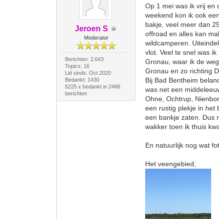
Op 1 mei was ik vrij en
weekend kon ik ook een 
bakje, veel meer dan 25 
Jeroen S
offroad en alles kan ma
Moderator
wildcamperen. Uiteindeli
vlot. Veel te snel was i
Berichten: 2.643
Gronau, waar ik de weg 
Topics: 16
Gronau en zo richting D
Lid sinds: Oct 2020
Bij Bad Bentheim beland
Bedankt: 1430
5225 x bedankt in 2486
was net een middeleeuw
berichten
Ohne, Ochtrup, Nienborg
een rustig plekje in he
een bankje zaten. Dus n
wakker toen ik thuis k
En natuurlijk nog wat fo
Het veengebied;