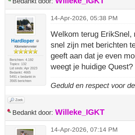
Willeke_IGKT
Bedankt door:
14-Apr-2026, 05:38 PM
Welkom terug ErikSnel, m
Hardloper
snel zijn met berichten t
Kilometervreter
geeft aan dat je even m
Berichten: 4.192
Topics: 132
weegt je huidige Quest?
Lid sinds: Apr 2023
Bedankt: 4665
5491 x bedankt in
3565 berichten
Geduld en respect voor d
Zoek
Willeke_IGKT
Bedankt door:
14-Apr-2026, 07:14 PM