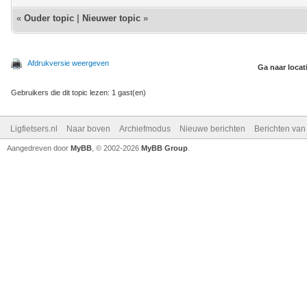
«
Ouder topic
|
Nieuwer topic
»
Afdrukversie weergeven
Ga naar locat
Gebruikers die dit topic lezen: 1 gast(en)
Ligfietsers.nl
Naar boven
Archiefmodus
Nieuwe berichten
Berichten va
Aangedreven door
MyBB
, © 2002-2026
MyBB Group
.