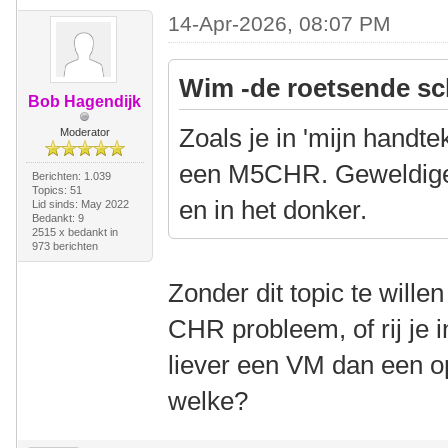
14-Apr-2026, 08:07 PM
Wim -de roetsende sc
Bob Hagendijk
Zoals je in 'mijn handte
Moderator
een M5CHR. Geweldige f
Berichten: 1.039
Topics: 51
en in het donker.
Lid sinds: May 2022
Bedankt: 9
2515 x bedankt in
973 berichten
Zonder dit topic te wille
CHR probleem, of rij je 
liever een VM dan een o
welke?