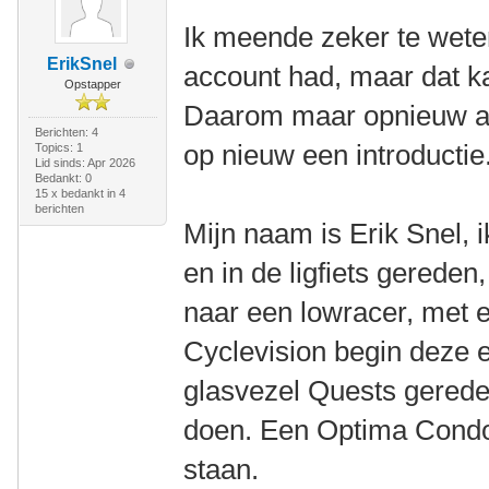
Ik meende zeker te wete
ErikSnel
account had, maar dat ka
Opstapper
Daarom maar opnieuw a
Berichten: 4
op nieuw een introductie
Topics: 1
Lid sinds: Apr 2026
Bedankt: 0
15 x bedankt in 4
berichten
Mijn naam is Erik Snel, 
en in de ligfiets gerede
naar een lowracer, met e
Cyclevision begin deze 
glasvezel Quests gered
doen. Een Optima Condor
staan.