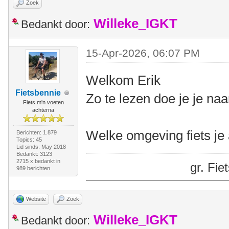
Zoek
Willeke_IGKT
Bedankt door:
15-Apr-2026, 06:07 PM
Welkom Erik
Fietsbennie
Zo te lezen doe je je na
Fiets m'n voeten
achterna
Welke omgeving fiets je
Berichten: 1.879
Topics: 45
Lid sinds: May 2018
Bedankt: 3123
2715 x bedankt in
gr. Fi
989 berichten
Website
Zoek
Willeke_IGKT
Bedankt door: