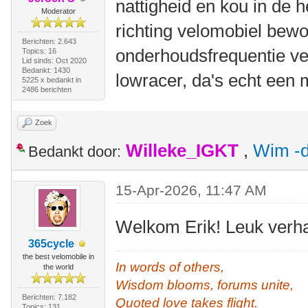
nattigheid en kou in de 
Moderator
richting velomobiel bew
Berichten: 2.643
onderhoudsfrequentie ve
Topics: 16
Lid sinds: Oct 2020
Bedankt: 1430
lowracer, da's echt een 
5225 x bedankt in
2486 berichten
Zoek
Willeke_IGKT
,
Wim -d
Bedankt door:
15-Apr-2026, 11:47 AM
Welkom Erik! Leuk verha
365cycle
the best velomobile in
In words of others,
the world
Wisdom blooms, forums unite,
Berichten: 7.182
Quoted love takes flight.
Topics: 131