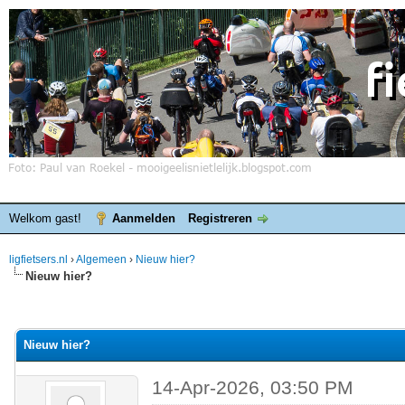
Welkom gast!
Aanmelden
Registreren
ligfietsers.nl
›
Algemeen
›
Nieuw hier?
Nieuw hier?
elde waardering is 0
Nieuw hier?
14-Apr-2026, 03:50 PM