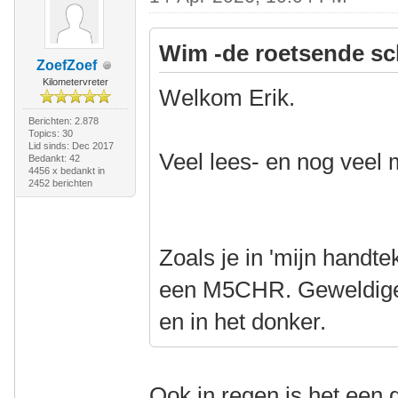
Wim -de roetsende sc
ZoefZoef
Kilometervreter
Welkom Erik.
Berichten: 2.878
Topics: 30
Lid sinds: Dec 2017
Veel lees- en nog veel 
Bedankt: 42
4456 x bedankt in
2452 berichten
Zoals je in 'mijn handte
een M5CHR. Geweldige f
en in het donker.
Ook in regen is het een g