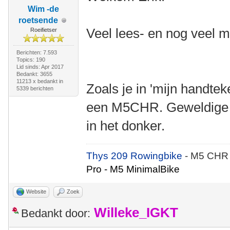
Wim -de
roetsende
Veel lees- en nog veel m
Roeifietser
Berichten: 7.593
Topics: 190
Lid sinds: Apr 2017
Bedankt: 3655
11213 x bedankt in
Zoals je in 'mijn handtek
5339 berichten
een M5CHR. Geweldige fi
in het donker.
Thys 209 Rowingbike
- M5 CHR
Pro - M5 MinimalBike
Website
Zoek
Willeke_IGKT
Bedankt door: