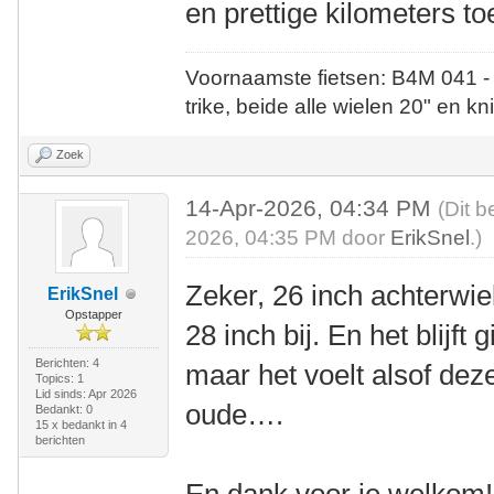
en prettige kilometers to
Voornaamste fietsen: B4M 041 -
trike, beide alle wielen 20" en kn
Zoek
14-Apr-2026, 04:34 PM
(Dit b
2026, 04:35 PM door
ErikSnel
.)
Zeker, 26 inch achterwiel
ErikSnel
Opstapper
28 inch bij. En het blijft
Berichten: 4
maar het voelt alsof dez
Topics: 1
Lid sinds: Apr 2026
oude….
Bedankt: 0
15 x bedankt in 4
berichten