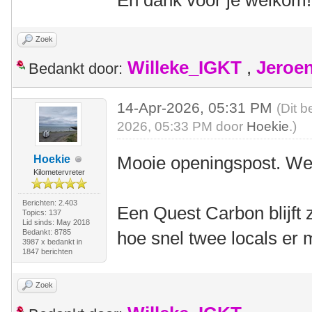
En dank voor je welkom!
Zoek
Willeke_IGKT
,
Jeroe
Bedankt door:
14-Apr-2026, 05:31 PM
(Dit b
2026, 05:33 PM door
Hoekie
.)
Mooie openingspost. We
Hoekie
Kilometervreter
Berichten: 2.403
Een Quest Carbon blijft 
Topics: 137
Lid sinds: May 2018
Bedankt: 8785
hoe snel twee locals er 
3987 x bedankt in
1847 berichten
Zoek