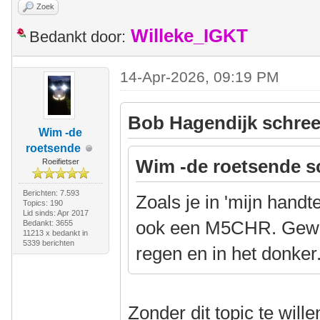
Zoek
Willeke_IGKT
Bedankt door:
14-Apr-2026, 09:19 PM
Bob Hagendijk schree
Wim -de
roetsende
Wim -de roetsende s
Roeifietser
Berichten: 7.593
Zoals je in 'mijn handt
Topics: 190
Lid sinds: Apr 2017
ook een M5CHR. Geweld
Bedankt: 3655
11213 x bedankt in
5339 berichten
regen en in het donker
Zonder dit topic te will