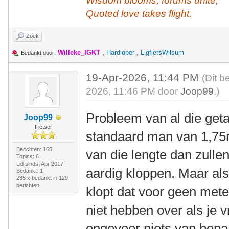
Wisdom blooms, forums unite,
Quoted love takes flight.
Zoek
Willeke_IGKT
,
Hardloper
,
LigfietsWilsum
Bedankt door:
19-Apr-2026, 11:44 PM
(Dit b
2026, 11:46 PM door
Joop99
.)
Probleem van al die getal
Joop99
Fietser
standaard man van 1,75mt
Berichten: 165
van die lengte dan zullen
Topics: 6
Lid sinds: Apr 2017
aardig kloppen. Maar als 
Bedankt: 1
235 x bedankt in 129
berichten
klopt dat voor geen mete
niet hebben over als je v
ongeveer niets van bepaa