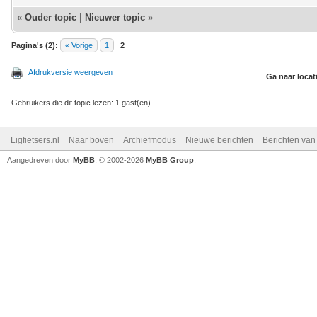
«
Ouder topic
|
Nieuwer topic
»
Pagina's (2):
« Vorige
1
2
Afdrukversie weergeven
Ga naar locat
Gebruikers die dit topic lezen: 1 gast(en)
Ligfietsers.nl
Naar boven
Archiefmodus
Nieuwe berichten
Berichten va
Aangedreven door
MyBB
, © 2002-2026
MyBB Group
.