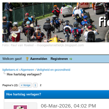
Welkom gast!
Aanmelden
Registreren
ligfietsers.nl
›
Algemeen
›
Veiligheid en gezondheid
Hoe hartslag verlagen?
elde waardering is 0
Pagina's (2):
« Vorige
1
2
Hoe hartslag verlagen?
06-Mar-2026, 04:02 PM