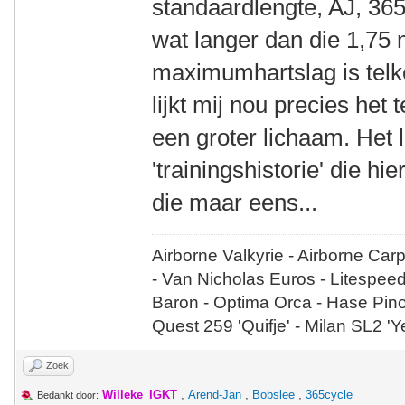
standaardlengte, AJ, 365
wat langer dan die 1,75 
maximumhartslag is telk
lijkt mij nou precies het
een groter lichaam. Het l
'trainingshistorie' die hi
die maar eens...
Airborne Valkyrie - Airborne Car
- Van Nicholas Euros - Litespee
Baron - Optima Orca - Hase Pin
Quest 259 'Quifje' - Milan SL2 '
Zoek
Willeke_IGKT
,
Arend-Jan
,
Bobslee
,
365cycle
Bedankt door: