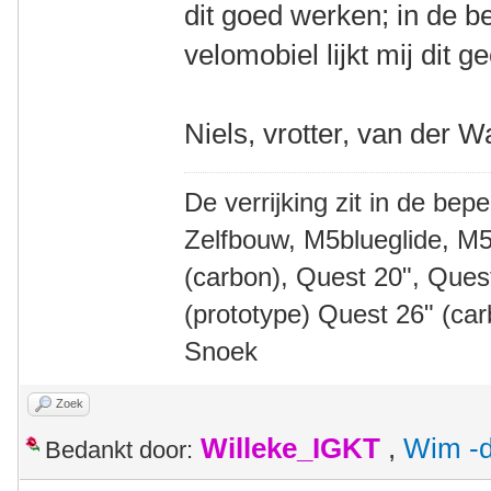
dit goed werken; in de b
velomobiel lijkt mij dit g
Niels, vrotter, van der W
De verrijking zit in de bep
Zelfbouw, M5blueglide, M5
(carbon), Quest 20", Que
(prototype) Quest 26" (ca
Snoek
Zoek
Willeke_IGKT
,
Wim -d
Bedankt door: