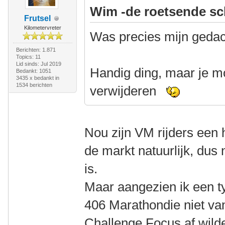
Wim -de roetsende sc
Frutsel
Kilometervreter
Was precies mijn gedac
Berichten: 1.871
Topics: 11
Lid sinds: Jul 2019
Handig ding, maar je mo
Bedankt: 1051
3435 x bedankt in
1534 berichten
verwijderen
Nou zijn VM rijders een
de markt natuurlijk, dus 
is.
Maar aangezien ik een t
406 Marathondie niet va
Challenge Focus af wilde,