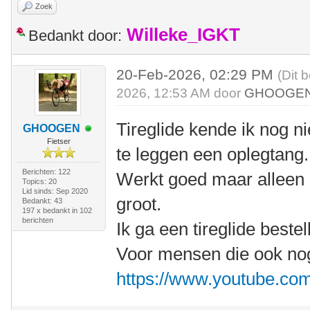
Zoek
Willeke_IGKT
Bedankt door:
20-Feb-2026, 02:29 PM
(Dit 
2026, 12:53 AM door
GHOOGE
Tireglide kende ik nog n
GHOOGEN
Fietser
te leggen een oplegtang.
Berichten: 122
Werkt goed maar alleen o
Topics: 20
Lid sinds: Sep 2020
groot.
Bedankt: 43
197 x bedankt in 102
berichten
Ik ga een tireglide bestel
Voor mensen die ook nog 
https://www.youtube.c