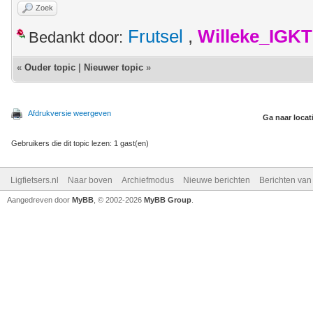
Zoek
Frutsel
,
Willeke_IGKT
Bedankt door:
«
Ouder topic
|
Nieuwer topic
»
Afdrukversie weergeven
Ga naar locat
Gebruikers die dit topic lezen: 1 gast(en)
Ligfietsers.nl
Naar boven
Archiefmodus
Nieuwe berichten
Berichten va
Aangedreven door
MyBB
, © 2002-2026
MyBB Group
.