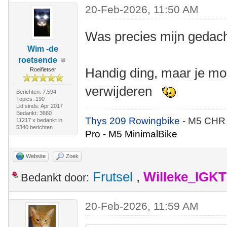
20-Feb-2026, 11:50 AM
Was precies mijn gedach
Wim -de
roetsende
Handig ding, maar je moe
Roeifietser
verwijderen
Berichten: 7.594
Topics: 190
Lid sinds: Apr 2017
Bedankt: 3660
Thys 209 Rowingbike
- M5 CHR
11217 x bedankt in
5340 berichten
Pro - M5 MinimalBike
Website
Zoek
Frutsel
,
Willeke_IGKT
Bedankt door:
20-Feb-2026, 11:59 AM