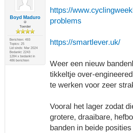
https://www.cyclingweekl
Boyd Maduro
problems
Toerder
Berichten: 493
https://smartlever.uk/
Topics: 25
Lid sinds: Mar 2024
Bedankt: 2243
1284 x bedankt in
486 berichten
Weer een nieuw bandenlic
tikkeltje over-engineered 
te werken voor zeer str
Vooral het lager zodat die
grotere, draaibare, hefb
banden in beide posities 