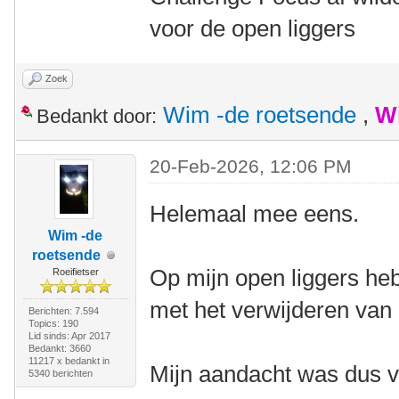
voor de open liggers
Zoek
Wim -de roetsende
,
W
Bedankt door:
20-Feb-2026, 12:06 PM
Helemaal mee eens.
Wim -de
roetsende
Op mijn open liggers he
Roeifietser
met het verwijderen van
Berichten: 7.594
Topics: 190
Lid sinds: Apr 2017
Bedankt: 3660
11217 x bedankt in
Mijn aandacht was dus vo
5340 berichten