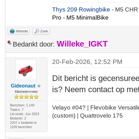
Thys 209 Rowingbike
- M5 CHR
Pro - M5 MinimalBike
Website
Zoek
Willeke_IGKT
Bedankt door:
20-Feb-2026, 12:52 PM
Dit bericht is gecensuree
Gideonaut
is? Neem contact op me
Kilometervreter
Berichten: 1.140
Velayo #
0
4?
| Flevobike Versati
Topics: 7
Lid sinds: Jun 2023
(custom) | Quattrovelo 175
Bedankt: 2
2207 x bedankt in
1109 berichten