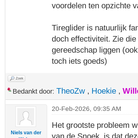
voordelen ten opzichte va
Tireglider is natuurlijk 
doch effectiviteit. Zie d
gereedschap liggen (ook 
toch iets goeds)
Zoek
TheoZw
,
Hoekie
,
Wil
Bedankt door:
20-Feb-2026, 09:35 AM
Het grootste probleem w
Niels van der
van de Snoek, is dat deze