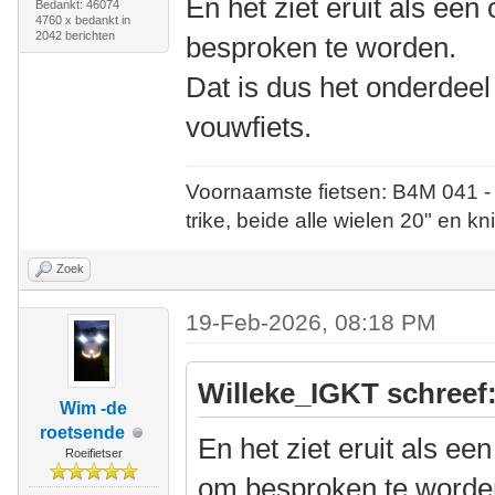
En het ziet eruit als ee
Bedankt: 46074
4760 x bedankt in
2042 berichten
besproken te worden.
Dat is dus het onderdeel 
vouwfiets.
Voornaamste fietsen: B4M 041 -
trike, beide alle wielen 20" en kn
Zoek
19-Feb-2026, 08:18 PM
Willeke_IGKT schreef
Wim -de
roetsende
En het ziet eruit als ee
Roeifietser
om besproken te worde