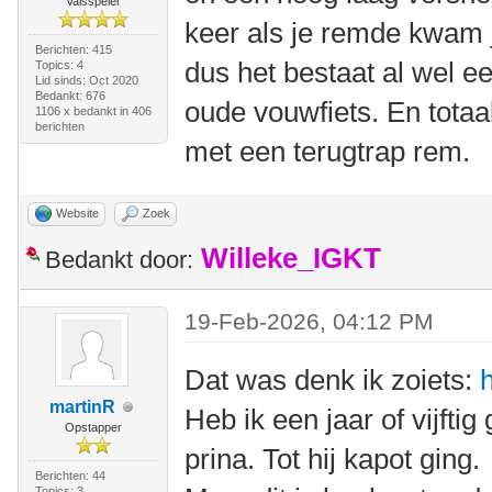
Valsspeler
keer als je remde kwam j
Berichten: 415
dus het bestaat al wel e
Topics: 4
Lid sinds: Oct 2020
Bedankt: 676
oude vouwfiets. En totaa
1106 x bedankt in 406
berichten
met een terugtrap rem.
Website
Zoek
Willeke_IGKT
Bedankt door:
19-Feb-2026, 04:12 PM
Dat was denk ik zoiets:
martinR
Heb ik een jaar of vijfti
Opstapper
prina. Tot hij kapot ging.
Berichten: 44
Topics: 3