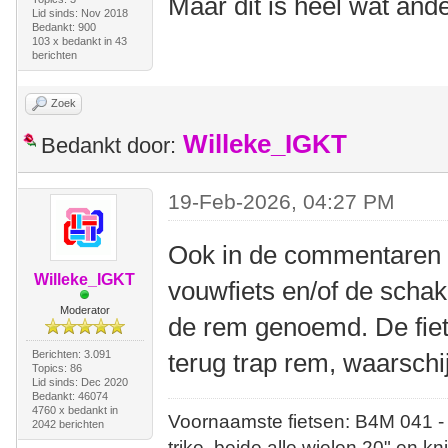
Maar dit is heel wat and
Lid sinds: Nov 2018
Bedankt: 900
103 x bedankt in 43
berichten
Zoek
Willeke_IGKT
Bedankt door:
19-Feb-2026, 04:27 PM
Ook in de commentaren o
Willeke_IGKT
vouwfiets en/of de scha
Moderator
de rem genoemd. De fiets
Berichten: 3.091
terug trap rem, waarschij
Topics: 86
Lid sinds: Dec 2020
Bedankt: 46074
4760 x bedankt in
Voornaamste fietsen: B4M 041 -
2042 berichten
trike, beide alle wielen 20" en kn