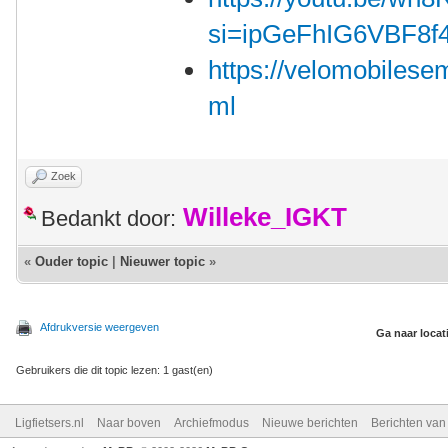
si=ipGe
FhIG6VBF8f4
https://velomobilesem
ml
Zoek
Willeke_IGKT
Bedankt door:
«
Ouder topic
|
Nieuwer topic
»
Afdrukversie weergeven
Ga naar locat
Gebruikers die dit topic lezen: 1 gast(en)
Ligfietsers.nl
Naar boven
Archiefmodus
Nieuwe berichten
Berichten va