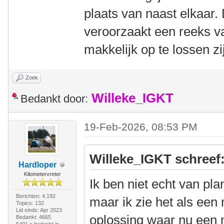
plaats van naast elkaar.
veroorzaakt een reeks v
makkelijk op te lossen zi
Zoek
Willeke_IGKT
Bedankt door:
19-Feb-2026, 08:53 PM
Willeke_IGKT schreef
Hardloper
Kilometervreter
Ik ben niet echt van pl
Berichten: 4.192
maar ik zie het als een
Topics: 132
Lid sinds: Apr 2023
oplossing waar nu een 
Bedankt: 4665