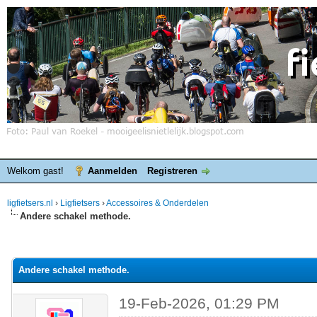
Welkom gast!
Aanmelden
Registreren
ligfietsers.nl
›
Ligfietsers
›
Accessoires & Onderdelen
Andere schakel methode.
elde waardering is 0
Andere schakel methode.
19-Feb-2026, 01:29 PM