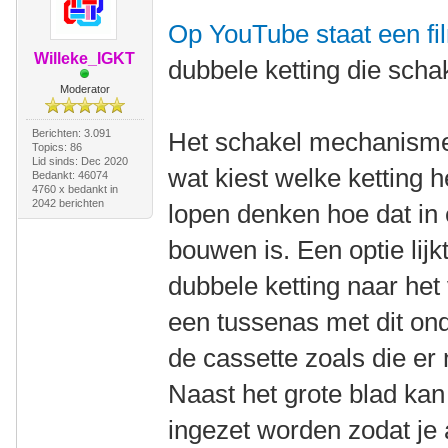
Op YouTube staat een fi
Willeke_IGKT
dubbele ketting die schak
Moderator
Berichten: 3.091
Het schakel mechanisme 
Topics: 86
Lid sinds: Dec 2020
wat kiest welke ketting he
Bedankt: 46074
4760 x bedankt in
2042 berichten
lopen denken hoe dat in e
bouwen is. Een optie lijk
dubbele ketting naar het 
een tussenas met dit on
de cassette zoals die er n
Naast het grote blad kan
ingezet worden zodat je a