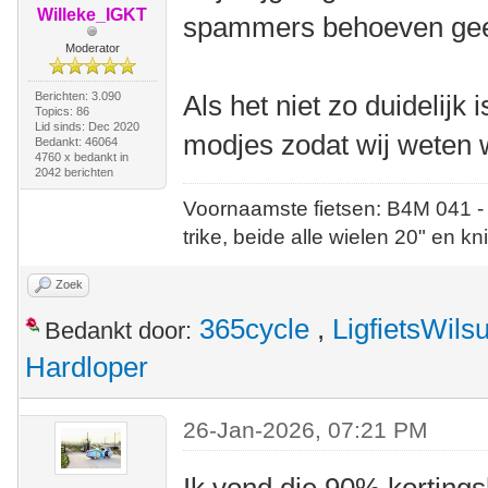
Willeke_IGKT
spammers behoeven geen
Moderator
Berichten: 3.090
Als het niet zo duidelijk
Topics: 86
Lid sinds: Dec 2020
modjes zodat wij weten 
Bedankt: 46064
4760 x bedankt in
2042 berichten
Voornaamste fietsen: B4M 041 -
trike, beide alle wielen 20" en kn
Zoek
365cycle
,
LigfietsWil
Bedankt door:
Hardloper
26-Jan-2026, 07:21 PM