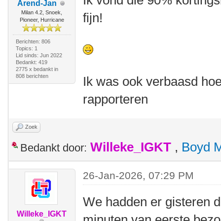
Ik vond die 90% korting
Arend-Jan
Milan 4.2, Snoek,
fijn!
Pioneer, Hurricane
Berichten: 806
Topics: 1
Lid sinds: Jun 2022
Bedankt: 419
2775 x bedankt in
808 berichten
Ik was ook verbaasd hoe
rapporteren
Zoek
Willeke_IGKT
,
Boyd 
Bedankt door:
26-Jan-2026, 07:29 PM
We hadden er gisteren 
Willeke_IGKT
minuten van eerste bezoe