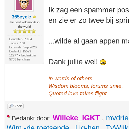
Ik zag een spammer post
365cycle
en zie er zo twee bij spri
the best velomobile in
the world
...wilde al gaan appen m
Berichten: 7.184
Topics: 131
Lid sinds: Sep 2020
Bedankt: 15599
12277 x bedankt in
Dank jullie wel!
5765 berichten
In words of others,
Wisdom blooms, forums unite,
Quoted love takes flight.
Zoek
Willeke_IGKT
,
mvdrie
Bedankt door:
Wim -de roetsende
,
Lig-hen
,
TvWijk