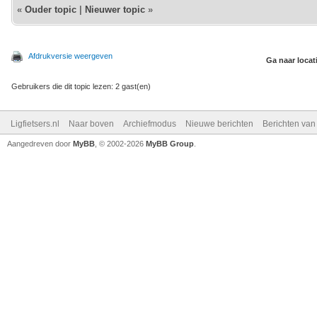
«
Ouder topic
|
Nieuwer topic
»
Afdrukversie weergeven
Ga naar locat
Gebruikers die dit topic lezen: 2 gast(en)
Ligfietsers.nl
Naar boven
Archiefmodus
Nieuwe berichten
Berichten va
Aangedreven door
MyBB
, © 2002-2026
MyBB Group
.