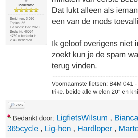
Moderator
Dat lukt alleen als iema
Berichten: 3.090
een van de mods toevalli
Topics: 86
Lid sinds: Dec 2020
Bedankt: 46064
4760 x bedankt in
2042 berichten
Ik geloof overigens niet 
zoekt kun je de spam waa
terug vinden.
Voornaamste fietsen: B4M 041 -
trike, beide alle wielen 20" en kn
Zoek
LigfietsWilsum
,
Bianca
Bedankt door:
365cycle
,
Lig-hen
,
Hardloper
,
Mart