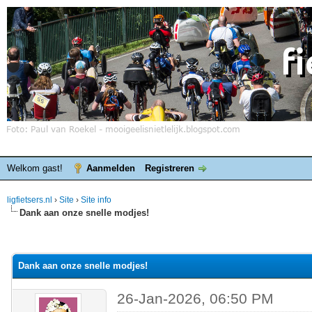
Welkom gast!
Aanmelden
Registreren
ligfietsers.nl
›
Site
›
Site info
Dank aan onze snelle modjes!
elde waardering is 0
Dank aan onze snelle modjes!
26-Jan-2026, 06:50 PM