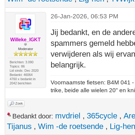
26-Jan-2026, 06:53 PM
Jij bedankt, en de ander
Willeke_IGKT
spammers gemeld hebbe
Moderator
verwijderen als wij ervan
Berichten: 3.090
belangrijk.
Topics: 86
Lid sinds: Dec 2020
Bedankt: 46064
4760 x bedankt in
Voornaamste fietsen: B4M 041 -
2042 berichten
trike, beide alle wielen 20" en kn
Zoek
mvdriel
,
365cycle
,
Ar
Bedankt door:
Tijanus
,
Wim -de roetsende
,
Lig-he