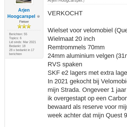
Arjen Hoogcarspel
.)
Arjen
VERKOCHT
Hoogcarspel
Fietser
Wielset voor velomobiel (Que
Berichten: 55
Wielmaat 20 inch
Topics: 6
Lid sinds: Mar 2021
Remtrommels 70mm
Bedankt: 18
28 x bedankt in 17
berichten
24mm aluminium velgen (31
RVS spaken
SKF e2 lagers met extra lag
In 2021 gekocht bij Velomobi
mijn Strada. Ongeveer 1 jaa
ik overgestapt op een Carbo
bewaard als reserve voor mi
week achter dat mijn Quest 