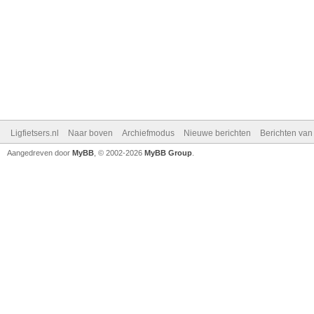
Ligfietsers.nl
Naar boven
Archiefmodus
Nieuwe berichten
Berichten va
Aangedreven door
MyBB
, © 2002-2026
MyBB Group
.