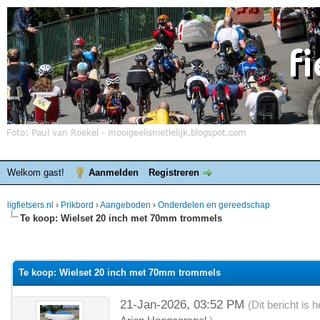
Welkom gast!
Aanmelden
Registreren
ligfietsers.nl
›
Prikbord
›
Aangeboden
›
Onderdelen en gereedschap
Te koop: Wielset 20 inch met 70mm trommels
elde waardering is 0
Te koop: Wielset 20 inch met 70mm trommels
21-Jan-2026, 03:52 PM
(Dit bericht is