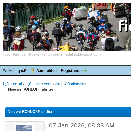
Welkom gast!
Aanmelden
Registreren
ligfietsers.nl
›
Ligfietsers
›
Accessoires & Onderdelen
Nieuwe ROHLOFF shifter
elde waardering is 0
Nieuwe ROHLOFF shifter
07-Jan-2026, 08:33 AM