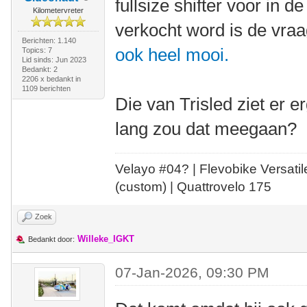
fullsize shifter voor in d
Kilometervreter
verkocht word is de vra
Berichten: 1.140
ook heel mooi.
Topics: 7
Lid sinds: Jun 2023
Bedankt: 2
2206 x bedankt in
1109 berichten
Die van Trisled ziet er e
lang zou dat meegaan?
Velayo #
0
4?
| Flevobike Versati
(custom) | Quattrovelo 175
Zoek
Willeke_IGKT
Bedankt door:
07-Jan-2026, 09:30 PM