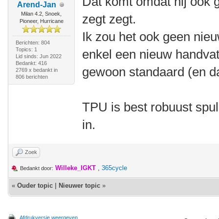
Dat komt omdat hij ook g
Arend-Jan
Milan 4.2, Snoek,
zegt zegt.
Pioneer, Hurricane
Ik zou het ook geen nieu
Berichten: 804
Topics: 1
enkel een nieuw handvat
Lid sinds: Jun 2022
Bedankt: 416
gewoon standaard (en dat
2769 x bedankt in
806 berichten
TPU is best robuust spul
in.
Zoek
Willeke_IGKT
,
365cycle
Bedankt door:
«
Ouder topic
|
Nieuwer topic
»
Afdrukversie weergeven