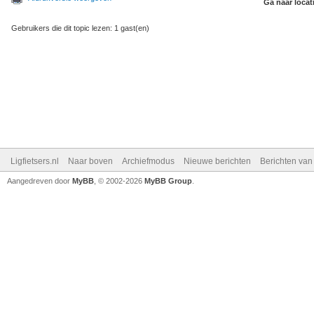
Ga naar locat
Gebruikers die dit topic lezen: 1 gast(en)
Ligfietsers.nl
Naar boven
Archiefmodus
Nieuwe berichten
Berichten va
Aangedreven door
MyBB
, © 2002-2026
MyBB Group
.