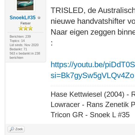
TRISLED, de Australisc
SnoekL#35
nieuwe handvatshifter v
Fietser
Naar eigen zeggen binnen
Berichten: 239
:
Topics: 14
Lid sinds: Nov 2020
Bedankt: 71
563 x bedankt in 238
berichten
https://youtu.be/piDdT0
si=Bk7gySw5gVLQv4Zo
Hase Kettwiesel (2004) - 
Lowracer - Rans Zenetik P
Tricon GR - Snoek L #35
Zoek