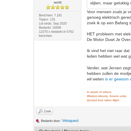
world
slijten, maar gelukkig
Voor mensen zoals je vr
Berichten: 7.181
genoeg elektrisch gerede
Topics: 131
zoek ik op een Bafang s
Lid sinds: Sep 2020
Bedankt: 15596
12270 x bedankt in 5762
HET probleem met elektr
berichten
De Motor Duwt Je Overa
Ik vind het niet raar da
leden hebben wel wat 
Verder, wat Jeroen zegt
hebben zullen de modjes
wil weten
is er gewoon 
In words of others,
Wisdom blooms, forums unite,
Quoted love takes flight.
Zoek
Veloquest
Bedankt door: