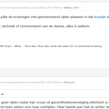
richt is het laatst bewerkt op 19-Apr-2026, 04:57 PM door
Willeke_IGKT
.)
ullie de ervaringen met gemotoriseerd rijden plaatsen in dat
draadje
d
l, techniek of commentaren van de dames, alles is welkom.
5 Cmpct - Whike - Flevo bike, Flevo trike, beide alle wielen 20" en knik-kantel besturing,
richt is het laatst bewerkt op 19-Apr-2026, 08:04 PM door
365cycle
.)
:
d gaan rijden nadat mijn vrouw uit gezondheidsoverweging elektrisch is 
tot twee weken voor haar overlijden. Haar laatste jaar had ze achter