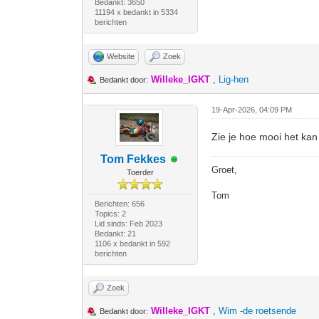
Bedankt: 3650
11194 x bedankt in 5334
berichten
Website
Zoek
Willeke_IGKT
,
Lig-hen
Bedankt door:
19-Apr-2026, 04:09 PM
Zie je hoe mooi het kan
Tom Fekkes
Groet,
Toerder
Tom
Berichten: 656
Topics: 2
Lid sinds: Feb 2023
Bedankt: 21
1106 x bedankt in 592
berichten
Zoek
Willeke_IGKT
,
Wim -de roetsende
Bedankt door: