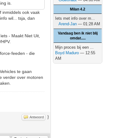
ing is.
Milan 4.2
lf inmiddels ook vaak
fo wil... tsja, dan
Iets met info over m...
Arend-Jan
— 01:28 AM
Vandaag ben ik niet blij
ets - Maakt Niet Uit,
omdat.....
NVHPV.
Mijn proces bij een ...
Boyd Maduro
— 12:55
 force-feeden - die
AM
 Vehicles te gaan
je verder over motoren
maken.
}
Antwoord