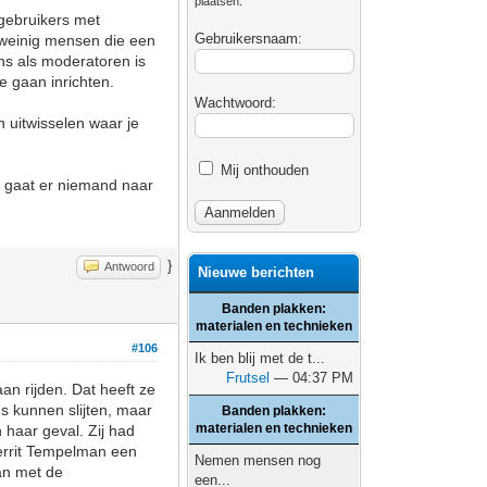
plaatsen.
e gebruikers met
Gebruikersnaam:
g weinig mensen die een
ns als moderatoren is
e gaan inrichten.
Wachtwoord:
 uitwisselen waar je
Mij onthouden
e gaat er niemand naar
}
Antwoord
Nieuwe berichten
Banden plakken:
materialen en technieken
#106
Ik ben blij met de t...
Frutsel
— 04:37 PM
an rijden. Dat heeft ze
s kunnen slijten, maar
Banden plakken:
materialen en technieken
n haar geval. Zij had
Gerrit Tempelman een
Nemen mensen nog
dan met de
een...