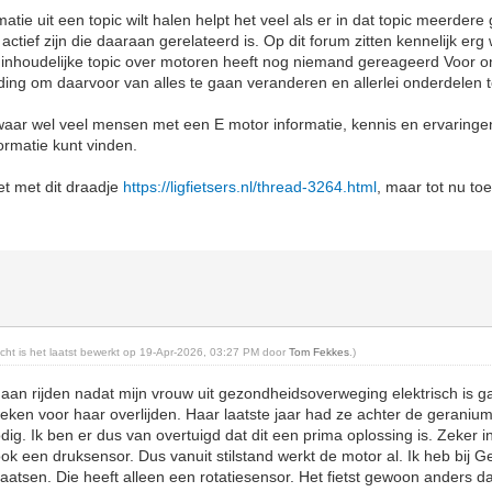
matie uit een topic wilt halen helpt het veel als er in dat topic meerder
actief zijn die daaraan gerelateerd is. Op dit forum zitten kennelijk er
 inhoudelijke topic over motoren heeft nog niemand gereageerd Voor o
eiding om daarvoor van alles te gaan veranderen en allerlei onderdelen t
waar wel veel mensen met een E motor informatie, kennis en ervaringen
formatie kunt vinden.
et met dit draadje
https://ligfietsers.nl/thread-3264.html
, maar tot nu to
richt is het laatst bewerkt op 19-Apr-2026, 03:27 PM door
Tom Fekkes
.)
 gaan rijden nadat mijn vrouw uit gezondheidsoverweging elektrisch is ga
ken voor haar overlijden. Haar laatste jaar had ze achter de geranium
dig. Ik ben er dus van overtuigd dat dit een prima oplossing is. Zeker i
 een druksensor. Dus vanuit stilstand werkt de motor al. Ik heb bij 
laatsen. Die heeft alleen een rotatiesensor. Het fietst gewoon anders 