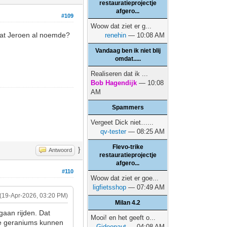
restauratieprojectje
afgero...
#109
Woow dat ziet er g...
at Jeroen al noemde?
renehin
— 10:08 AM
Vandaag ben ik niet blij
omdat.....
Realiseren dat ik ...
Bob Hagendijk
— 10:08
AM
Spammers
Vergeet Dick niet…...
qv-tester
— 08:25 AM
Flevo-trike
}
Antwoord
restauratieprojectje
afgero...
#110
Woow dat ziet er goe...
ligfietsshop
— 07:49 AM
(19-Apr-2026, 03:20 PM)
Milan 4.2
gaan rijden. Dat
Mooi! en het geeft o...
 de geraniums kunnen
Gideonaut
— 04:08 AM