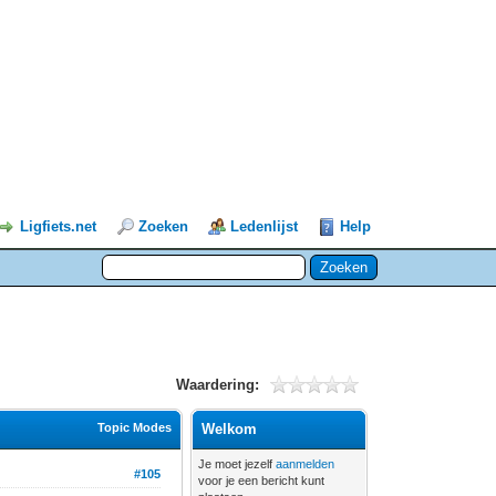
Ligfiets.net
Zoeken
Ledenlijst
Help
Waardering:
Topic Modes
Welkom
Je moet jezelf
aanmelden
#105
voor je een bericht kunt