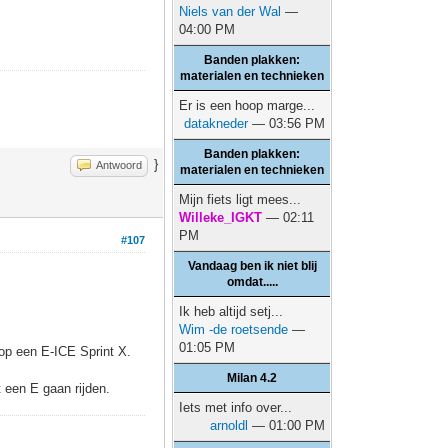
Niels van der Wal
—
04:00 PM
Banden plakken:
materialen en technieken
Er is een hoop marge...
datakneder
— 03:56 PM
Banden plakken:
}
Antwoord
materialen en technieken
Mijn fiets ligt mees...
Willeke_IGKT
— 02:11
PM
#107
Vandaag ben ik niet blij
omdat.....
Ik heb altijd setj...
Wim -de roetsende
—
01:05 PM
op een E-ICE Sprint X.
Milan 4.2
 een E gaan rijden.
Iets met info over...
arnoldl
— 01:00 PM