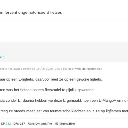
n fervent ongemotoriseerd fietser.
hen
richt is het laatst bewerkt op 19-Apr-2026, 04:08 PM door
Wim -de roetsende
.)
 jaar op een E-ligfiets, daarvoor reed ze op een gewone ligfiets.
ren was het fietsen op een fietszadel te pijnlijk geworden.
nda zonder E, daarna hebben we deze E gemaakt, toen een E-Mango+ en nu 
eg ze steeds meer last van reumatische klachten en is ze op ligfietsen met
- DF
282
- DFxl 137 - Rans Dynamik Pro - M5 MinimalBike