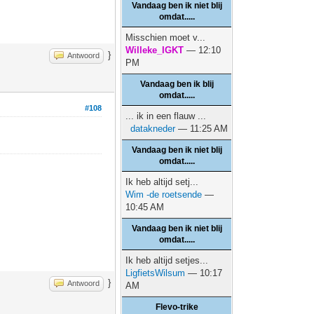
Vandaag ben ik niet blij
omdat.....
Misschien moet v...
Willeke_IGKT
— 12:10
}
Antwoord
PM
Vandaag ben ik blij
omdat.....
#108
... ik in een flauw ...
datakneder
— 11:25 AM
Vandaag ben ik niet blij
omdat.....
Ik heb altijd setj...
Wim -de roetsende
—
10:45 AM
Vandaag ben ik niet blij
omdat.....
Ik heb altijd setjes...
LigfietsWilsum
— 10:17
}
Antwoord
AM
Flevo-trike