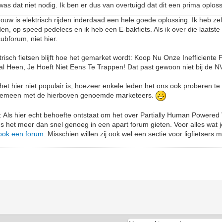
 was dat niet nodig. Ik ben er dus van overtuigd dat dit een prima oploss
ouw is elektrisch rijden inderdaad een hele goede oplossing. Ik heb ze
n, op speed pedelecs en ik heb een E-bakfiets. Als ik over die laatste in
ubforum, niet hier.
isch fietsen blijft hoe het gemarket wordt: Koop Nu Onze Inefficiente Fi
l Heen, Je Hoeft Niet Eens Te Trappen! Dat past gewoon niet bij de 
t het hier niet populair is, hoezeer enkele leden het ons ook proberen te
gemeen met de hierboven genoemde marketeers.
: Als hier echt behoefte ontstaat om het over Partially Human Powered
 het meer dan snel genoeg in een apart forum gieten. Voor alles wat 
ook een forum
. Misschien willen zij ook wel een sectie voor ligfietsers 