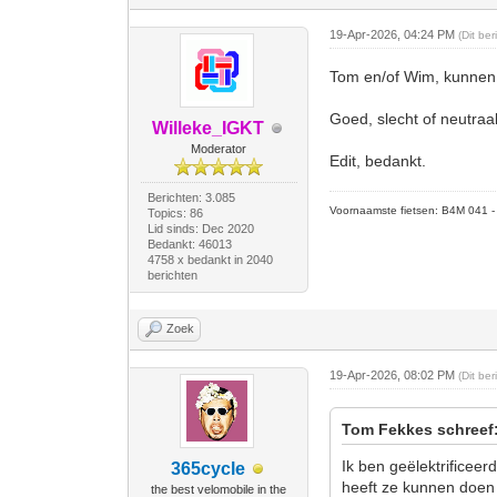
19-Apr-2026, 04:24 PM
(Dit be
Tom en/of Wim, kunnen j
Goed, slecht of neutraa
Willeke_IGKT
Moderator
Edit, bedankt.
Berichten: 3.085
Voornaamste fietsen: B4M 041 - M
Topics: 86
Lid sinds: Dec 2020
Bedankt: 46013
4758 x bedankt in 2040
berichten
Zoek
19-Apr-2026, 08:02 PM
(Dit be
Tom Fekkes schreef
Ik ben geëlektrificeer
365cycle
heeft ze kunnen doen 
the best velomobile in the