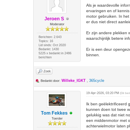
Als je waardevolle infor
ervaringen en of kennis 
motor gebruiken. In het
Jeroen S
er dus niet direct aanl
Moderator
Er zijn andere plekken 
Berichten: 2.643
waarschijnlijk betere in
Topics: 16
Lid sinds: Oct 2020
Er is een deur opengez
Bedankt: 1430
5225 x bedankt in 2486
binnen.
berichten
Zoek
Willeke_IGKT
,
365cycle
Bedankt door:
19-Apr-2026, 03:20 PM
(Dit be
Ik ben geëlektrificeerd
kunnen doen tot twee we
Tom Fekkes
gelukkig was dat niet no
Toerder
een middenmotor met ook
achterwielmotor laten p