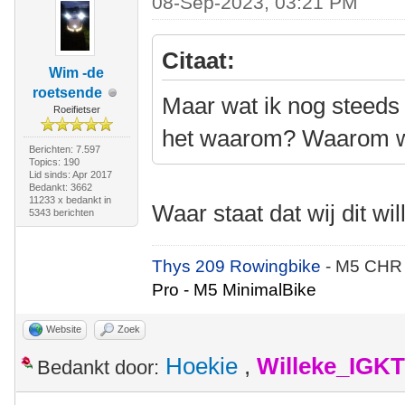
08-Sep-2023, 03:21 PM
Citaat:
Wim -de
roetsende
Maar wat ik nog steeds 
Roeifietser
het waarom? Waarom wil
Berichten: 7.597
Topics: 190
Lid sinds: Apr 2017
Bedankt: 3662
11233 x bedankt in
Waar staat dat wij dit wi
5343 berichten
Thys 209 Rowingbike
- M5 CHR
Pro - M5 MinimalBike
Website
Zoek
Hoekie
,
Willeke_IGKT
Bedankt door: