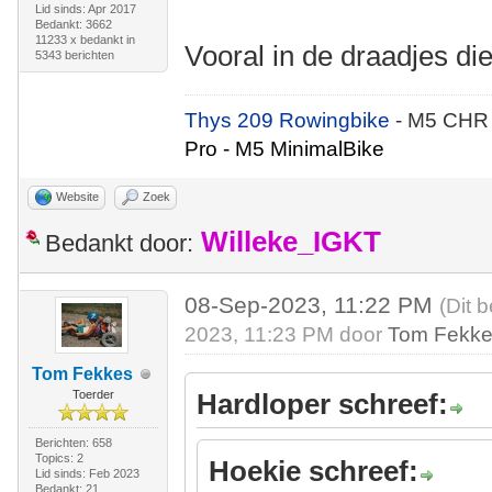
Lid sinds: Apr 2017
Bedankt: 3662
11233 x bedankt in
Vooral in de draadjes di
5343 berichten
Thys 209 Rowingbike
- M5 CHR
Pro - M5 MinimalBike
Website
Zoek
Willeke_IGKT
Bedankt door:
08-Sep-2023, 11:22 PM
(Dit 
2023, 11:23 PM door
Tom Fekk
Tom Fekkes
Toerder
Hardloper schreef:
Berichten: 658
Topics: 2
Hoekie schreef:
Lid sinds: Feb 2023
Bedankt: 21