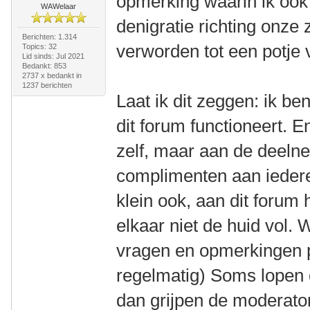
opmerking waarin ik ook
WAWelaar
denigratie richting onze 
Berichten: 1.314
verworden tot een potje 
Topics: 32
Lid sinds: Jul 2021
Bedankt: 853
2737 x bedankt in
1237 berichten
Laat ik dit zeggen: ik be
dit forum functioneert. En
zelf, maar aan de deelne
complimenten aan iedere
klein ook, aan dit forum
elkaar niet de huid vo
vragen en opmerkingen p
regelmatig) Soms lopen 
dan grijpen de moderato