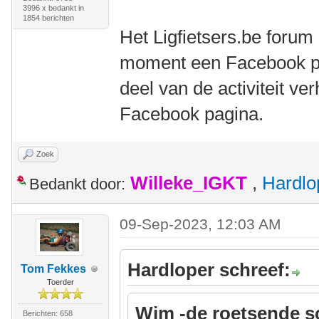
3996 x bedankt in
1854 berichten
Het Ligfietsers.be forum
moment een Facebook pa
deel van de activiteit ve
Facebook pagina.
Zoek
Willeke_IGKT
,
Hardlo
Bedankt door:
09-Sep-2023, 12:03 AM
Hardloper schreef:
Tom Fekkes
Toerder
Wim -de roetsende s
Berichten: 658