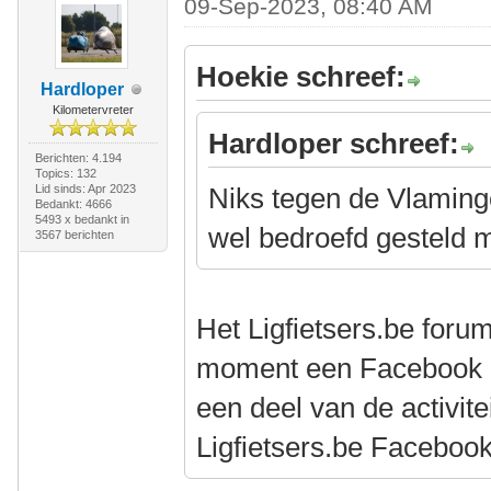
09-Sep-2023, 08:40 AM
Hoekie schreef:
Hardloper
Kilometervreter
Hardloper schreef:
Berichten: 4.194
Topics: 132
Lid sinds: Apr 2023
Niks tegen de Vlaminge
Bedankt: 4666
5493 x bedankt in
wel bedroefd gesteld me
3567 berichten
Het Ligfietsers.be foru
moment een Facebook p
een deel van de activite
Ligfietsers.be Facebook