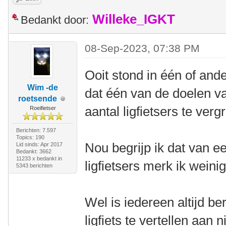
Willeke_IGKT
Bedankt door:
08-Sep-2023, 07:38 PM
Ooit stond in één of and
Wim -de
dat één van de doelen v
roetsende
aantal ligfietsers te verg
Roeifietser
Berichten: 7.597
Topics: 190
Nou begrijp ik dat van e
Lid sinds: Apr 2017
Bedankt: 3662
11233 x bedankt in
ligfietsers merk ik weini
5343 berichten
Wel is iedereen altijd be
ligfiets te vertellen aan n