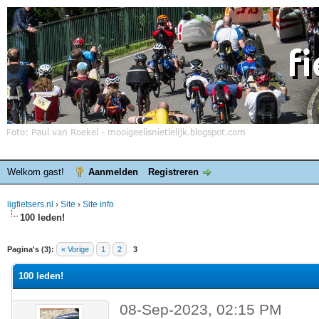
Welkom gast!
Aanmelden
Registreren
ligfietsers.nl
›
Site
›
Site info
100 leden!
elde waardering is 0
Pagina's (3):
« Vorige
1
2
3
100 leden!
08-Sep-2023, 02:15 PM