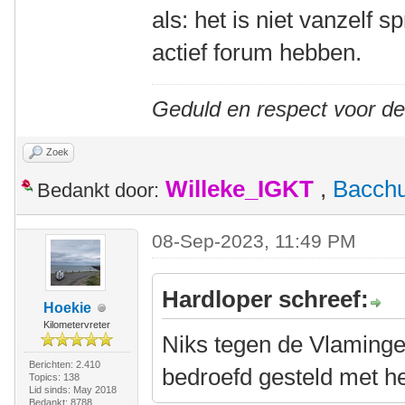
als: het is niet vanzelf 
actief forum hebben.
Geduld en respect voor d
Zoek
Willeke_IGKT
,
Bacch
Bedankt door:
08-Sep-2023, 11:49 PM
Hardloper schreef:
Hoekie
Kilometervreter
Niks tegen de Vlaminge
Berichten: 2.410
bedroefd gesteld met het
Topics: 138
Lid sinds: May 2018
Bedankt: 8788