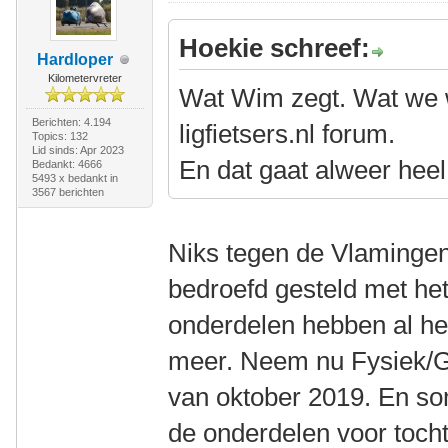
Hoekie schreef:
Hardloper
Kilometervreter
Wat Wim zegt. Wat we w
Berichten: 4.194
ligfietsers.nl forum.
Topics: 132
Lid sinds: Apr 2023
En dat gaat alweer heel
Bedankt: 4666
5493 x bedankt in
3567 berichten
Niks tegen de Vlamingen
bedroefd gesteld met h
onderdelen hebben al he
meer. Neem nu Fysiek/Ge
van oktober 2019. En so
de onderdelen voor toch