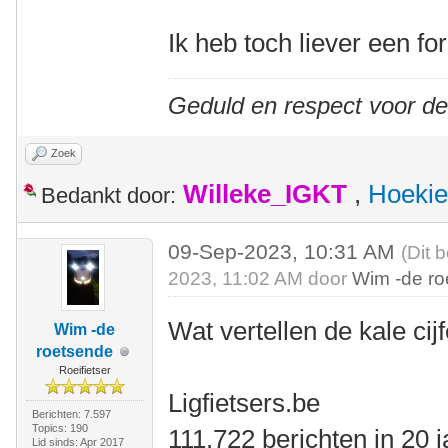
Ik heb toch liever een f
Geduld en respect voor d
Zoek
Willeke_IGKT
,
Hoekie
Bedankt door:
09-Sep-2023, 10:31 AM
(Dit 
2023, 11:02 AM door
Wim -de r
Wat vertellen de kale cij
Wim -de
roetsende
Roeifietser
Ligfietsers.be
Berichten: 7.597
Topics: 190
111.722 berichten in 20 
Lid sinds: Apr 2017