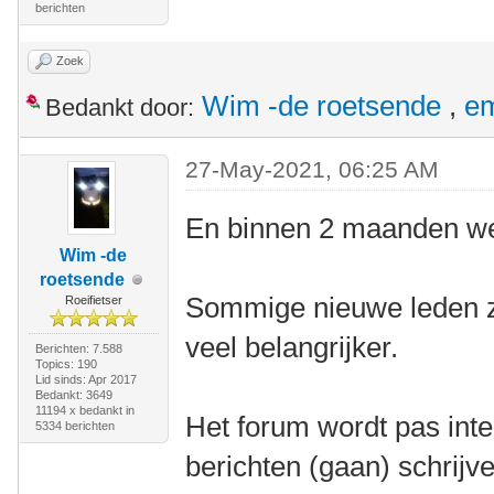
berichten
Zoek
Wim -de roetsende
,
e
Bedankt door:
27-May-2021, 06:25 AM
En binnen 2 maanden wee
Wim -de
roetsende
Sommige nieuwe leden zij
Roeifietser
veel belangrijker.
Berichten: 7.588
Topics: 190
Lid sinds: Apr 2017
Bedankt: 3649
11194 x bedankt in
Het forum wordt pas inte
5334 berichten
berichten (gaan) schrijv