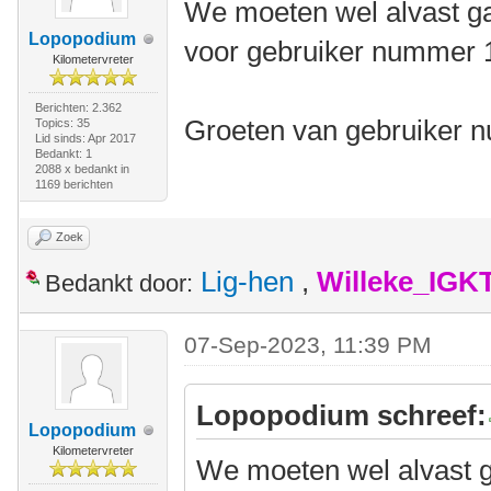
We moeten wel alvast ga
Lopopodium
voor gebruiker nummer 10
Kilometervreter
Berichten: 2.362
Groeten van gebruiker 
Topics: 35
Lid sinds: Apr 2017
Bedankt: 1
2088 x bedankt in
1169 berichten
Zoek
Lig-hen
,
Willeke_IGK
Bedankt door:
07-Sep-2023, 11:39 PM
Lopopodium schreef:
Lopopodium
Kilometervreter
We moeten wel alvast g