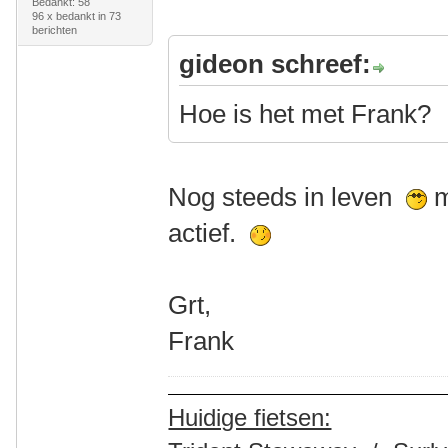
Bedankt: 58
96 x bedankt in 73
berichten
gideon schreef:
Hoe is het met Frank?
Nog steeds in leven
m
actief.
Grt,
Frank
Huidige fietsen: