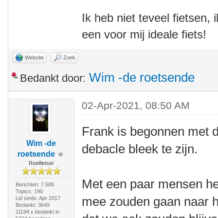
Ik heb niet teveel fietsen,
een voor mij ideale fiets!
Website
Zoek
Wim -de roetsende
Bedankt door:
02-Apr-2021, 08:50 AM
Frank is begonnen met di
Wim -de
debacle bleek te zijn.
roetsende
Roeifietser
Met een paar mensen heb
Berichten: 7.588
Topics: 190
mee zouden gaan naar h
Lid sinds: Apr 2017
Bedankt: 3649
11194 x bedankt in