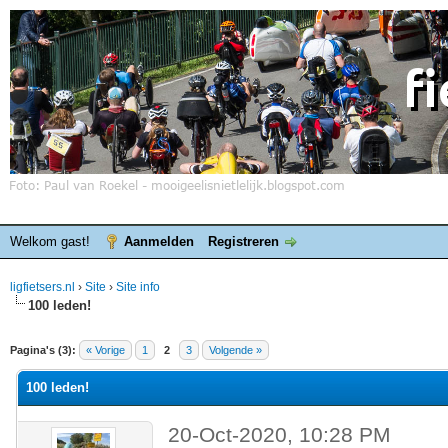
Welkom gast!
Aanmelden
Registreren
ligfietsers.nl
›
Site
›
Site info
100 leden!
elde waardering is 0
Pagina's (3):
« Vorige
1
2
3
Volgende »
100 leden!
20-Oct-2020, 10:28 PM