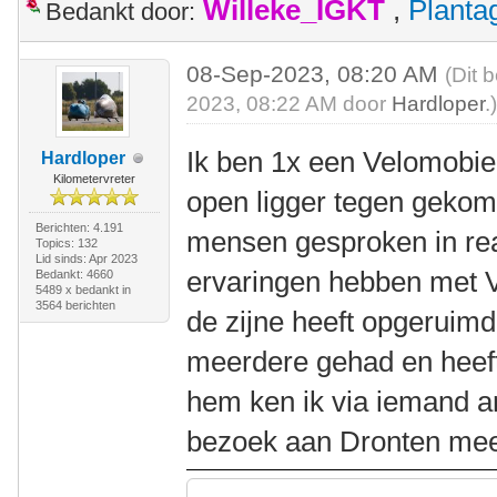
Willeke_IGKT
,
Plant
Bedankt door:
08-Sep-2023, 08:20 AM
(Dit 
2023, 08:22 AM door
Hardloper
.
Ik ben 1x een Velomobiel
Hardloper
Kilometervreter
open ligger tegen gekom
Berichten: 4.191
mensen gesproken in rea
Topics: 132
Lid sinds: Apr 2023
ervaringen hebben met V
Bedankt: 4660
5489 x bedankt in
3564 berichten
de zijne heeft opgeruimd
meerdere gehad en heef
hem ken ik via iemand and
bezoek aan Dronten mee