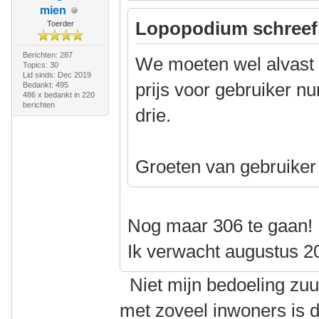
mien
Lopopodium schreef
Toerder
Berichten: 287
We moeten wel alvast
Topics: 30
Lid sinds: Dec 2019
prijs voor gebruiker n
Bedankt: 495
486 x bedankt in 220
berichten
drie.
Groeten van gebruike
Nog maar 306 te gaan!
Ik verwacht augustus 2
Niet mijn bedoeling zuu
met zoveel inwoners is 