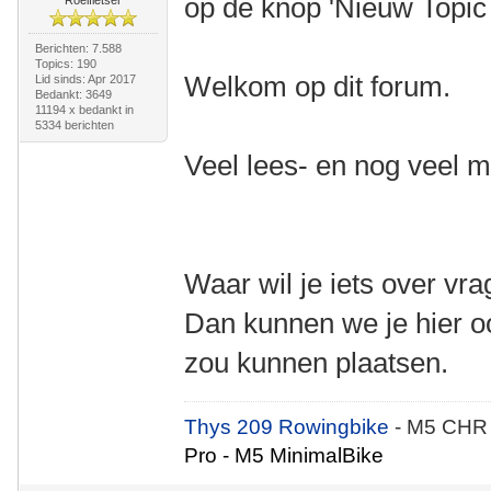
op de knop 'Nieuw Topic 
Roeifietser
Berichten: 7.588
Topics: 190
Welkom op dit forum.
Lid sinds: Apr 2017
Bedankt: 3649
11194 x bedankt in
5334 berichten
Veel lees- en nog veel m
Waar wil je iets over vr
Dan kunnen we je hier oo
zou kunnen plaatsen.
Thys 209 Rowingbike
- M5 CHR
Pro - M5 MinimalBike