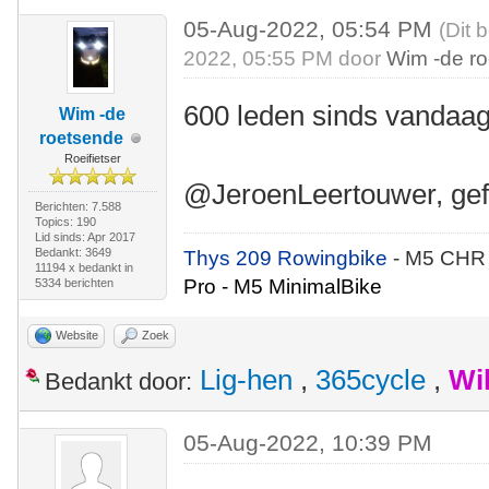
05-Aug-2022, 05:54 PM
(Dit 
2022, 05:55 PM door
Wim -de r
600 leden sinds vandaag
Wim -de
roetsende
Roeifietser
@JeroenLeertouwer, gefe
Berichten: 7.588
Topics: 190
Lid sinds: Apr 2017
Bedankt: 3649
Thys 209 Rowingbike
- M5 CHR
11194 x bedankt in
Pro - M5 MinimalBike
5334 berichten
Website
Zoek
Lig-hen
,
365cycle
,
Wi
Bedankt door:
05-Aug-2022, 10:39 PM