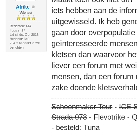
Atrike
iets hebben aan de infor
Velonaut
uitgewisseld. Ik heb geno
Berichten: 414
gaan door overpopulatie
Topics: 17
Lid sinds: Oct 2018
Bedankt: 340
geïnteresseerde mensen d
754 x bedankt in 291
berichten
kletsen dan waarvoor het
liever een forum met wei
mensen, dan een forum m
zake doende kletsverhal
Schoenmaker Tour
-
ICE S
Strada 073
- Flevotrike - 
- besteld: Tuna