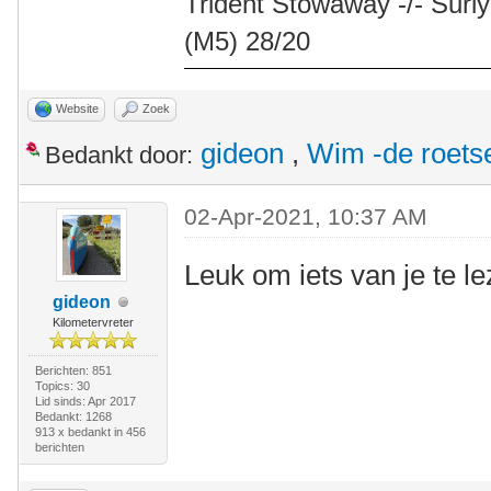
Trident Stowaway -/- Surly
(M5) 28/20
Website
Zoek
gideon
,
Wim -de roets
Bedankt door:
02-Apr-2021, 10:37 AM
Leuk om iets van je te l
gideon
Kilometervreter
Berichten: 851
Topics: 30
Lid sinds: Apr 2017
Bedankt: 1268
913 x bedankt in 456
berichten