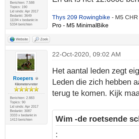
Berichten: 7.588
Topics: 190
Lid sinds: Apr 2017
Bedankt: 3649
Thys 209 Rowingbike
- M5 CHR
11194 x bedankt in
Pro - M5 MinimalBike
5334 berichten
Website
Zoek
22-Oct-2020, 09:02 AM
Het aantal leden zegt eig
Roepers
Leden die zich hebben 
Kilometervreter
terug te komen. Kijk maa
Berichten: 2.883
Topics: 90
Lid sinds: Apr 2017
Bedankt: 3087
3333 x bedankt in
Wim -de roetsende sc
1413 berichten
: