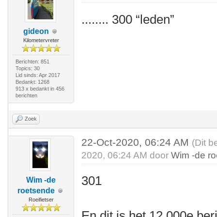
........ 300 “leden”
gideon
Kilometervreter
Berichten: 851
Topics: 30
Lid sinds: Apr 2017
Bedankt: 1268
913 x bedankt in 456
berichten
Zoek
22-Oct-2020, 06:24 AM
(Dit b
2020, 06:24 AM door
Wim -de r
301
Wim -de
roetsende
Roeifietser
En dit is het 12.000e be