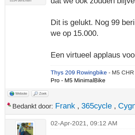
dat we ook zouden blijve
5334 berichten
Dit is gelukt. Nog 99 ber
we op 15.000.
Een virtueel applaus vo
Thys 209 Rowingbike
- M5 CHR
Pro - M5 MinimalBike
Website
Zoek
Frank
,
365cycle
,
Cyg
Bedankt door:
02-Apr-2021, 09:12 AM