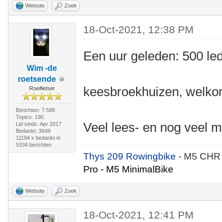
Website
Zoek
18-Oct-2021, 12:38 PM
Een uur geleden: 500 le
Wim -de
roetsende
keesbroekhuizen, welkom
Roeifietser
Berichten: 7.588
Topics: 190
Veel lees- en nog veel m
Lid sinds: Apr 2017
Bedankt: 3649
11194 x bedankt in
5334 berichten
Thys 209 Rowingbike
- M5 CHR
Pro - M5 MinimalBike
Website
Zoek
18-Oct-2021, 12:41 PM