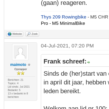
(gaan) reageren.
Thys 209 Rowingbike
- M5 CHR
Pro - M5 MinimalBike
Website
Zoek
04-Jul-2021, 07:20 PM
Frank schreef:
maimoto
Opstapper
Sinds de (her)start van
Berichten: 21
in april dit jaar, hebb
Topics: 4
Lid sinds: Jul 2021
leden bereikt.
Bedankt: 5
13 x bedankt in 8
berichten
Welkom aan lid nr 100: