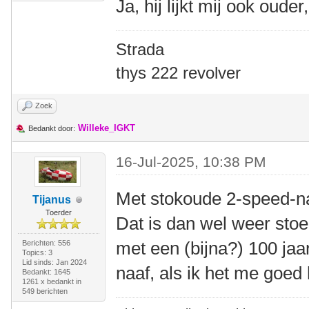
Ja, hij lijkt mij ook ouder
Strada
thys 222 revolver
Zoek
Willeke_IGKT
Bedankt door:
16-Jul-2025, 10:38 PM
Met stokoude 2-speed-naa
Tijanus
Toerder
Dat is dan wel weer stoe
met een (bijna?) 100 ja
Berichten: 556
Topics: 3
Lid sinds: Jan 2024
naaf, als ik het me goed 
Bedankt: 1645
1261 x bedankt in
549 berichten