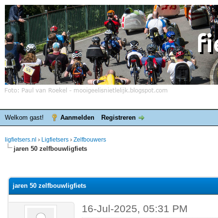
Welkom gast!
Aanmelden
Registreren
ligfietsers.nl
›
Ligfietsers
›
Zelfbouwers
jaren 50 zelfbouwligfiets
elde waardering is 0
jaren 50 zelfbouwligfiets
16-Jul-2025, 05:31 PM