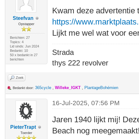
Kwam deze advertentie t
Steefvan
https://www.marktplaats.n
Opstapper
Lijkt me wel wat voor e
Berichten: 27
Topics: 4
Lid sinds: Jun 2024
Strada
Bedankt: 10
50 x bedankt in 27
berichten
thys 222 revolver
Zoek
365cycle
,
Willeke_IGKT
,
PlantageBohémien
Bedankt door:
16-Jul-2025, 07:56 PM
Jaren 1940 lijkt mij! De
PieterTrapt
Beach nog meegemaakt
Toerder