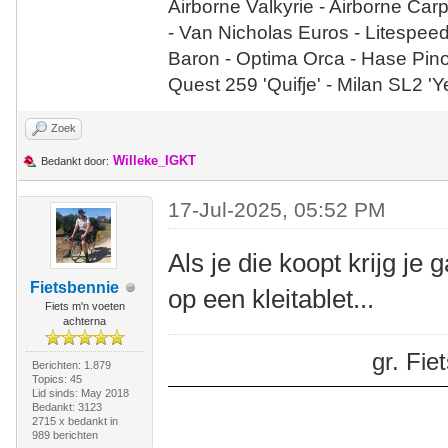
Airborne Valkyrie - Airborne Car
- Van Nicholas Euros - Litespee
Baron - Optima Orca - Hase Pin
Quest 259 'Quifje' - Milan SL2 '
Zoek
Willeke_IGKT
Bedankt door:
17-Jul-2025, 05:52 PM
Als je die koopt krijg je 
Fietsbennie
op een kleitablet...
Fiets m'n voeten
achterna
gr. Fi
Berichten: 1.879
Topics: 45
Lid sinds: May 2018
Bedankt: 3123
2715 x bedankt in
989 berichten