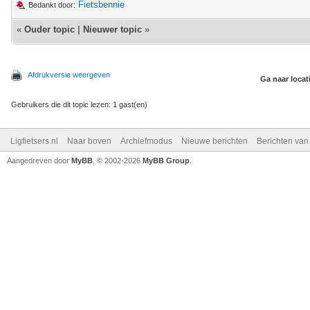
Fietsbennie
Bedankt door:
«
Ouder topic
|
Nieuwer topic
»
Afdrukversie weergeven
Ga naar locat
Gebruikers die dit topic lezen: 1 gast(en)
Ligfietsers.nl
Naar boven
Archiefmodus
Nieuwe berichten
Berichten va
Aangedreven door
MyBB
, © 2002-2026
MyBB Group
.