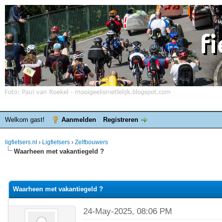
Welkom gast!
Aanmelden
Registreren
ligfietsers.nl
›
Ligfietsers
›
Zelfbouwers
Waarheen met vakantiegeld ?
elde waardering is 0
Waarheen met vakantiegeld ?
24-May-2025, 08:06 PM