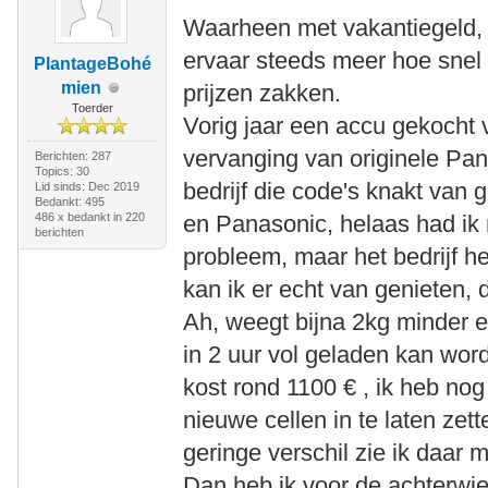
Waarheen met vakantiegeld, 
ervaar steeds meer hoe snel
PlantageBohé
mien
prijzen zakken.
Toerder
Vorig jaar een accu gekocht
vervanging van originele Pan
Berichten: 287
Topics: 30
bedrijf die code's knakt van
Lid sinds: Dec 2019
Bedankt: 495
486 x bedankt in 220
en Panasonic, helaas had ik 
berichten
probleem, maar het bedrijf h
kan ik er echt van genieten, 
Ah, weegt bijna 2kg minder e
in 2 uur vol geladen kan wor
kost rond 1100 € , ik heb n
nieuwe cellen in te laten zett
geringe verschil zie ik daar 
Dan heb ik voor de achterwie