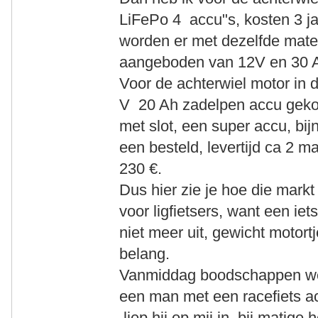
LiFePo 4 accu"s, kosten 3 ja
worden er met dezelfde maten
aangeboden van 12V en 30 Ah
Voor de achterwiel motor in 
V 20 Ah zadelpen accu gekoch
met slot, een super accu, bijn
een besteld, levertijd ca 2 
230 €.
Dus hier zie je hoe die mark
voor ligfietsers, want een ie
niet meer uit, gewicht motort
belang.
Vanmiddag boodschappen we
een man met een racefiets ac
liep hij op mij in, bij matige h