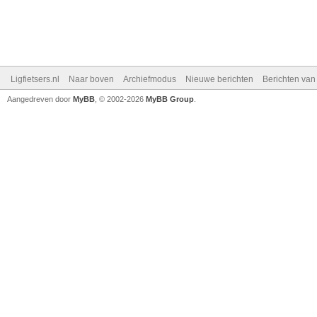
Ligfietsers.nl
Naar boven
Archiefmodus
Nieuwe berichten
Berichten va
Aangedreven door
MyBB
, © 2002-2026
MyBB Group
.