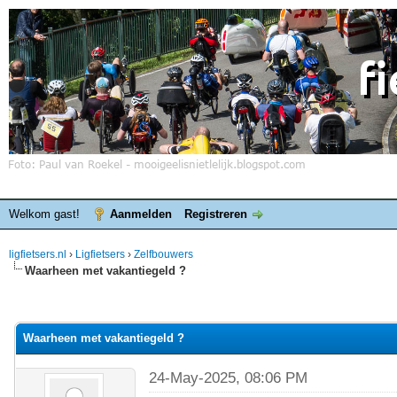
Welkom gast!
Aanmelden
Registreren
ligfietsers.nl
›
Ligfietsers
›
Zelfbouwers
Waarheen met vakantiegeld ?
elde waardering is 0
Waarheen met vakantiegeld ?
24-May-2025, 08:06 PM