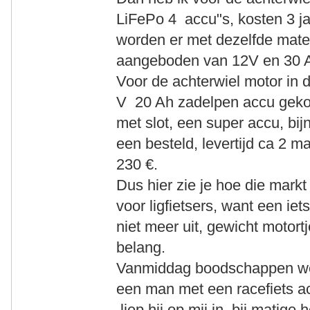
LiFePo 4 accu"s, kosten 3 ja
worden er met dezelfde maten
aangeboden van 12V en 30 Ah
Voor de achterwiel motor in 
V 20 Ah zadelpen accu gekoch
met slot, een super accu, bijn
een besteld, levertijd ca 2 
230 €.
Dus hier zie je hoe die mark
voor ligfietsers, want een ie
niet meer uit, gewicht motort
belang.
Vanmiddag boodschappen we
een man met een racefiets ac
liep hij op mij in, bij matige h