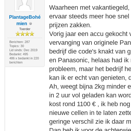
Waarheen met vakantiegeld, 
ervaar steeds meer hoe snel
PlantageBohé
mien
prijzen zakken.
Toerder
Vorig jaar een accu gekocht
vervanging van originele Pan
Berichten: 287
Topics: 30
bedrijf die code's knakt van
Lid sinds: Dec 2019
Bedankt: 495
486 x bedankt in 220
en Panasonic, helaas had ik 
berichten
probleem, maar het bedrijf h
kan ik er echt van genieten, 
Ah, weegt bijna 2kg minder e
in 2 uur vol geladen kan wor
kost rond 1100 € , ik heb n
nieuwe cellen in te laten zett
geringe verschil zie ik daar 
Dan heb ik voor de achterwie