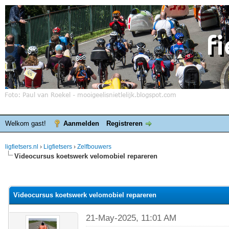
Welkom gast!
Aanmelden
Registreren
ligfietsers.nl
›
Ligfietsers
›
Zelfbouwers
Videocursus koetswerk velomobiel repareren
elde waardering is 0
Videocursus koetswerk velomobiel repareren
21-May-2025, 11:01 AM