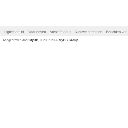
Ligfietsers.nl
Naar boven
Archiefmodus
Nieuwe berichten
Berichten va
Aangedreven door
MyBB
, © 2002-2026
MyBB Group
.