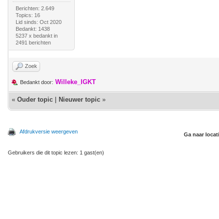
Berichten: 2.649
Topics: 16
Lid sinds: Oct 2020
Bedankt: 1438
5237 x bedankt in
2491 berichten
Zoek
Willeke_IGKT
Bedankt door:
«
Ouder topic
|
Nieuwer topic
»
Afdrukversie weergeven
Ga naar locat
Gebruikers die dit topic lezen: 1 gast(en)