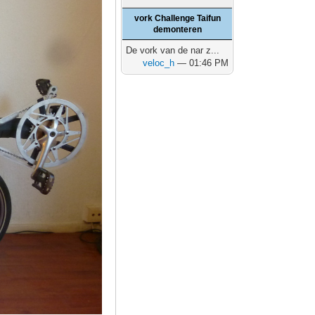
vork Challenge Taifun
demonteren
De vork van de nar z...
veloc_h
— 01:46 PM