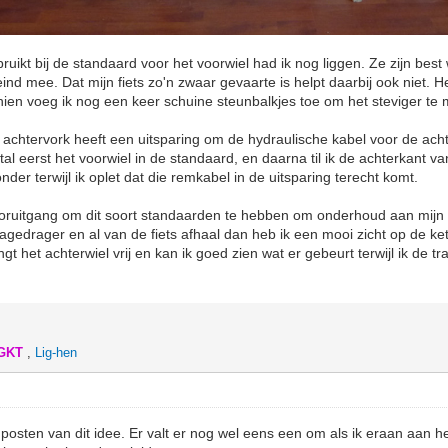
ikt bij de standaard voor het voorwiel had ik nog liggen. Ze zijn best 
nd mee. Dat mijn fiets zo'n zwaar gevaarte is helpt daarbij ook niet. He
ien voeg ik nog een keer schuine steunbalkjes toe om het steviger te
 achtervork heeft een uitsparing om de hydraulische kabel voor de ach
tal eerst het voorwiel in de standaard, en daarna til ik de achterkant va
der terwijl ik oplet dat die remkabel in de uitsparing terecht komt.
ooruitgang om dit soort standaarden te hebben om onderhoud aan mijn f
gagedrager en al van de fiets afhaal dan heb ik een mooi zicht op de ke
t het achterwiel vrij en kan ik goed zien wat er gebeurt terwijl ik de t
IGKT
,
Lig-hen
 posten van dit idee. Er valt er nog wel eens een om als ik eraan aan 