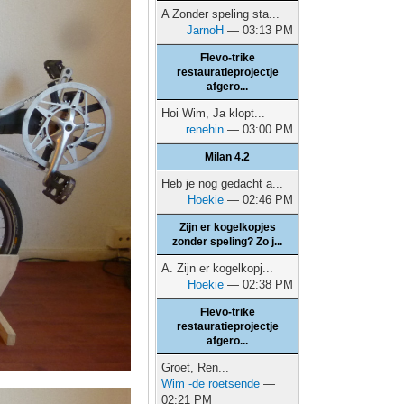
A Zonder speling sta...
JarnoH
— 03:13 PM
Flevo-trike
restauratieprojectje
afgero...
Hoi Wim, Ja klopt...
renehin
— 03:00 PM
Milan 4.2
Heb je nog gedacht a...
Hoekie
— 02:46 PM
Zijn er kogelkopjes
zonder speling? Zo j...
A. Zijn er kogelkopj...
Hoekie
— 02:38 PM
Flevo-trike
restauratieprojectje
afgero...
Groet, Ren...
Wim -de roetsende
—
02:21 PM