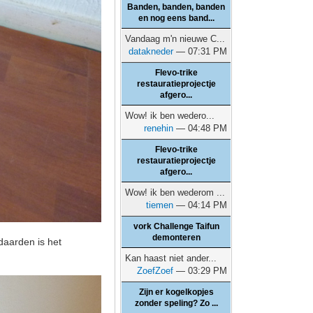
Banden, banden, banden
en nog eens band...
Vandaag m'n nieuwe C...
datakneder
— 07:31 PM
Flevo-trike
restauratieprojectje
afgero...
Wow! ik ben wedero...
renehin
— 04:48 PM
Flevo-trike
restauratieprojectje
afgero...
Wow! ik ben wederom ...
tiemen
— 04:14 PM
vork Challenge Taifun
demonteren
daarden is het
Kan haast niet ander...
ZoefZoef
— 03:29 PM
Zijn er kogelkopjes
zonder speling? Zo ...