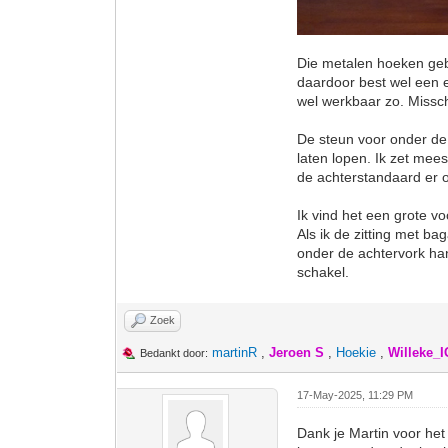
Die metalen hoeken gebru
daardoor best wel een ei
wel werkbaar zo. Missch
De steun voor onder de
laten lopen. Ik zet mees
de achterstandaard er on
Ik vind het een grote v
Als ik de zitting met ba
onder de achtervork hang
schakel.
Zoek
martinR
,
Jeroen S
,
Hoekie
,
Willeke_
Bedankt door:
17-May-2025, 11:29 PM
Dank je Martin voor het