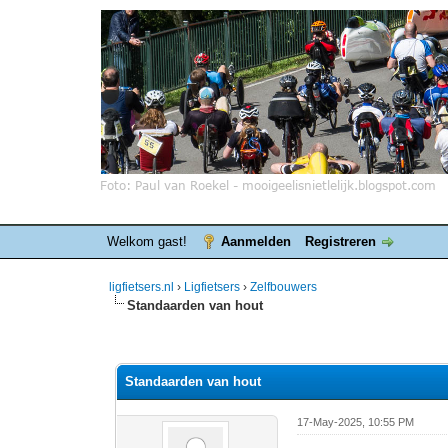
Welkom gast!
Aanmelden
Registreren
ligfietsers.nl
›
Ligfietsers
›
Zelfbouwers
Standaarden van hout
0 stemmen - gemiddelde waardering is 0
1
2
3
4
5
Standaarden van hout
17-May-2025, 10:55 PM