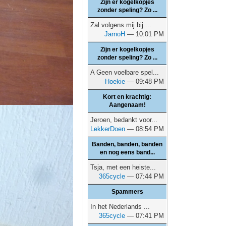
Zijn er kogelkopjes
zonder speling? Zo ...
Zal volgens mij bij ...
JarnoH
— 10:01 PM
Zijn er kogelkopjes
zonder speling? Zo ...
A Geen voelbare spel...
Hoekie
— 09:48 PM
Kort en krachtig:
Aangenaam!
Jeroen, bedankt voor...
LekkerDoen
— 08:54 PM
Banden, banden, banden
en nog eens band...
Tsja, met een heiste...
365cycle
— 07:44 PM
Spammers
In het Nederlands ...
365cycle
— 07:41 PM