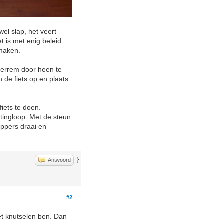
wel slap, het veert
t is met enig beleid
 maken.
terrem door heen te
n de fiets op en plaats
iets te doen.
ttingloop. Met de steun
rappers draai en
}
Antwoord
#2
het knutselen ben. Dan