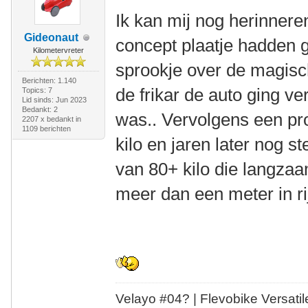
Ik kan mij nog herinner
Gideonaut
concept plaatje hadden 
Kilometervreter
sprookje over de magisc
Berichten: 1.140
de frikar de auto ging v
Topics: 7
Lid sinds: Jun 2023
Bedankt: 2
was.. Vervolgens een p
2207 x bedankt in
1109 berichten
kilo en jaren later nog 
van 80+ kilo die langzaam
meer dan een meter in rij
Velayo #
0
4?
| Flevobike Versati