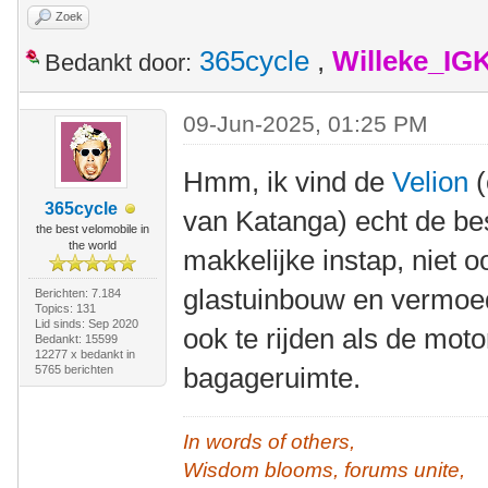
Zoek
365cycle
,
Willeke_IG
Bedankt door:
09-Jun-2025, 01:25 PM
Hmm, ik vind de
Velion
(
365cycle
van Katanga) echt de be
the best velomobile in
the world
makkelijke instap, niet o
glastuinbouw en vermoed
Berichten: 7.184
Topics: 131
Lid sinds: Sep 2020
ook te rijden als de moto
Bedankt: 15599
12277 x bedankt in
bagageruimte.
5765 berichten
In words of others,
Wisdom blooms, forums unite,