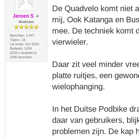
De Quadvelo komt niet a
Jeroen S
mij, Ook Katanga en Bus
Moderator
mee. De techniek komt d
Berichten: 2.647
vierwieler.
Topics: 16
Lid sinds: Oct 2020
Bedankt: 1434
5233 x bedankt in
2490 berichten
Daar zit veel minder vr
platte ruitjes, een gewo
wielophanging.
In het Duitse Podbike dr
daar van gebruikers, blijk
problemen zijn. De kap h