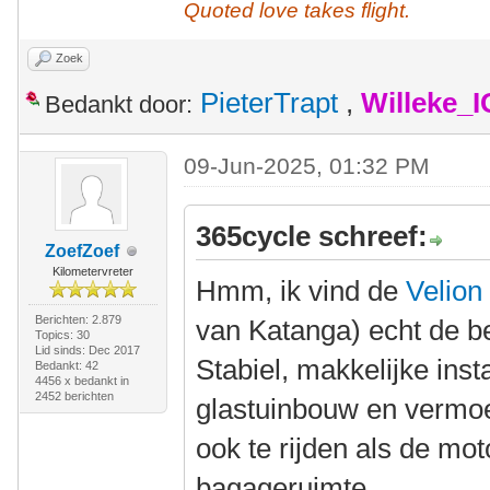
Quoted love takes flight.
Zoek
PieterTrapt
,
Willeke_
Bedankt door:
09-Jun-2025, 01:32 PM
365cycle schreef:
ZoefZoef
Kilometervreter
Hmm, ik vind de
Velion
Berichten: 2.879
van Katanga) echt de b
Topics: 30
Lid sinds: Dec 2017
Stabiel, makkelijke insta
Bedankt: 42
4456 x bedankt in
2452 berichten
glastuinbouw en vermoe
ook te rijden als de mot
bagageruimte.