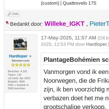
(custom) | Quattrovelo 175
Zoek
Willeke_IGKT
,
Pieter
Bedankt door:
17-May-2025, 11:57 AM
(Dit 
2025, 12:53 PM door
Hardloper
.
Hardloper
PlantageBohémien sc
Kilometervreter
Vanmorgen vond ik een 
Berichten: 4.192
Topics: 132
Lid sinds: Apr 2023
Noorwegen, die de Frika
Bedankt: 4665
5491 x bedankt in
zijn, ik ben voorzichtig
3565 berichten
verbazen doet het me ni
grootschalige verkoop.