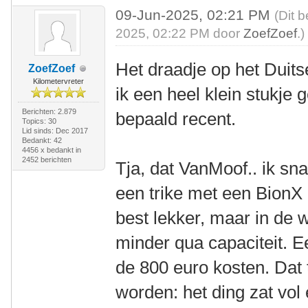
09-Jun-2025, 02:21 PM
(Dit 
2025, 02:22 PM door
ZoefZoef
.)
Het draadje op het Duit
ZoefZoef
Kilometervreter
ik een heel klein stukje 
Berichten: 2.879
bepaald recent.
Topics: 30
Lid sinds: Dec 2017
Bedankt: 42
4456 x bedankt in
2452 berichten
Tja, dat VanMoof.. ik snap
een trike met een BionX 
best lekker, maar in de 
minder qua capaciteit. E
de 800 euro kosten. Dat 
worden: het ding zat vo