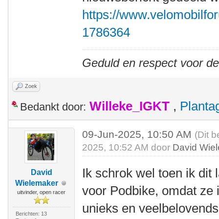
https://www.velomobilfor
1786364
Geduld en respect voor d
Zoek
Willeke_IGKT
,
Plant
Bedankt door:
09-Jun-2025, 10:50 AM
(Dit b
2025, 10:52 AM door
David Wie
Ik schrok wel toen ik dit
David
Wielemaker
voor Podbike, omdat ze i
uitvinder, open racer
unieks en veelbelovends
Berichten: 13