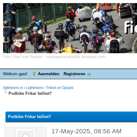
Welkom gast!
Aanmelden
Registreren
ligfietsers.nl
›
Ligfietsers
›
Trikes en Quads
Podbike Frikar failliet?
elde waardering is 0
Podbike Frikar failliet?
17-May-2025, 08:56 AM