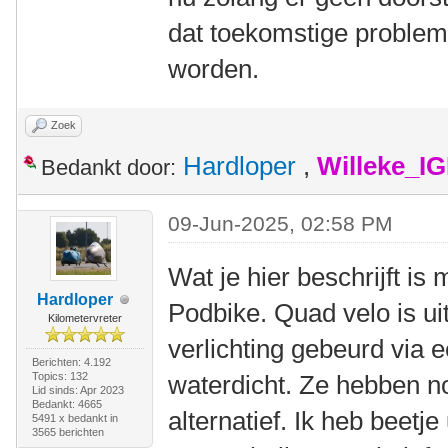
dat toekomstige problem
worden.
Zoek
Hardloper
,
Willeke_I
Bedankt door:
09-Jun-2025, 02:58 PM
Wat je hier beschrijft is 
Hardloper
Podbike. Quad velo is ui
Kilometervreter
verlichting gebeurd via e
Berichten: 4.192
Topics: 132
waterdicht. Ze hebben n
Lid sinds: Apr 2023
Bedankt: 4665
alternatief. Ik heb beetj
5491 x bedankt in
3565 berichten