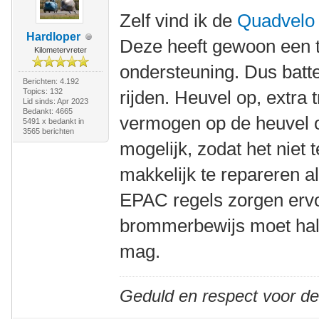
Zelf vind ik de
Quadvelo
Hardloper
Deze heeft gewoon een tr
Kilometervreter
ondersteuning. Dus batte
Berichten: 4.192
Topics: 132
rijden. Heuvel op, extra
Lid sinds: Apr 2023
Bedankt: 4665
vermogen op de heuvel 
5491 x bedankt in
3565 berichten
mogelijk, zodat het niet
makkelijk te repareren a
EPAC regels zorgen ervo
brommerbewijs moet hal
mag.
Geduld en respect voor d