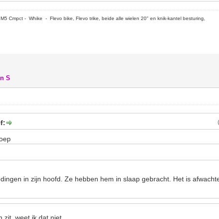
5 Cmpct - Whike - Flevo bike, Flevo trike, beide alle wielen 20" en knik-kantel besturing,
en S
f:
roep
oedingen in zijn hoofd. Ze hebben hem in slaap gebracht. Het is afwachte
 zit, weet ik dat niet.