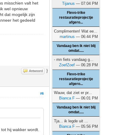
us misschien valt het
Tijanus
— 07:04 PM
 ik wel opnieuw
Flevo-trike
t dat mogelijk zijn
restauratieprojectje
anneer het gedeeld
afgero...
Complimenten! Wat ee...
martinus
— 06:44 PM
Vandaag ben ik niet blij
omdat.....
- mn fiets vandaag g...
ZoefZoef
— 06:28 PM
}
Antwoord
Flevo-trike
restauratieprojectje
afgero...
Wauw, dat ziet er pr...
#6
Bianca F
— 06:01 PM
Vandaag ben ik niet blij
omdat.....
Tja... ik legde uit ...
Bianca F
— 05:56 PM
tot hij wakker wordt.