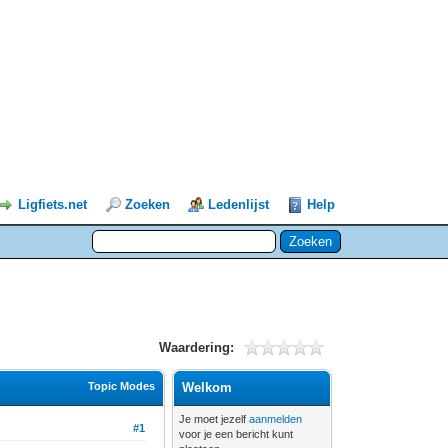
Ligfiets.net
Zoeken
Ledenlijst
Help
Waardering:
Topic Modes
Welkom
Je moet jezelf
aanmelden
#1
voor je een bericht kunt