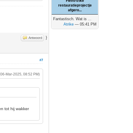
Flevo-trike
restauratieprojectje
afgero...
Fantastisch. Wat is ...
Atrike
— 05:41 PM
}
Antwoord
#7
(06-Mar-2025, 08:52 PM)
n tot hij wakker