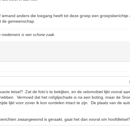
f iemand anders die toegang heeft tot deze groep een groepsberichtj
it de gemeenschap.
de medemens is een schone zaak.
exacte letsel? Zat de foto's te bekijken, en de velomobiel lijkt vooral aa
ebben. Vermoed dat het rol/glijschade is na een boting, maar de Snoek l
jde lijkt voor zover ik kon oordelen intact te zijn. De plaats van de aut
berichten zwaargewond is geraakt, gaat het dan vooral om hoofdletsel