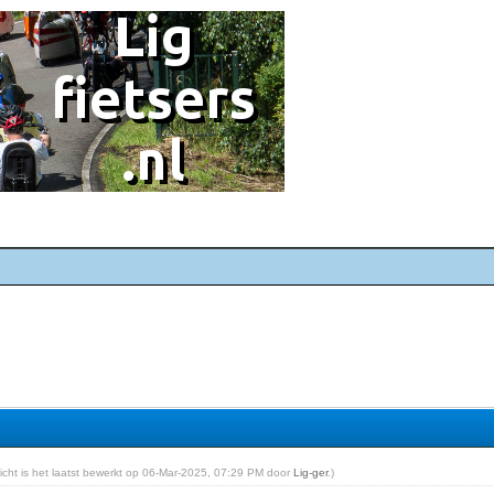
richt is het laatst bewerkt op 06-Mar-2025, 07:29 PM door
Lig-ger
.)