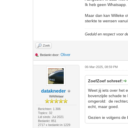
Ik heb geen Whatsapp.
Maar dan kan Willeke o
sterkte te wensen vanu
Geduld en respect voor 
Zoek
Oliver
Bedankt door:
06-Mar-2025, 08:59 PM
ZoefZoef schreef:
Weet jij iets over het 
datakneder
bovenzijde schade te h
WAWelaar
omgerold: de rechterzi
echt, maar goed.
Berichten: 1.306
Topics: 32
Lid sinds: Jul 2021
Gezien ie volgens de 
Bedankt: 851
2717 x bedankt in 1229