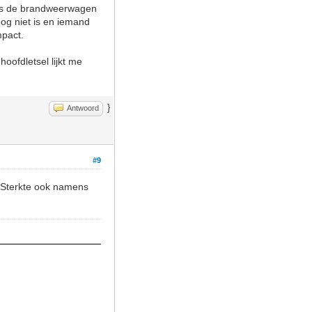
to's de brandweerwagen
nog niet is en iemand
mpact.
oofdletsel lijkt me
}
Antwoord
#9
. Sterkte ook namens