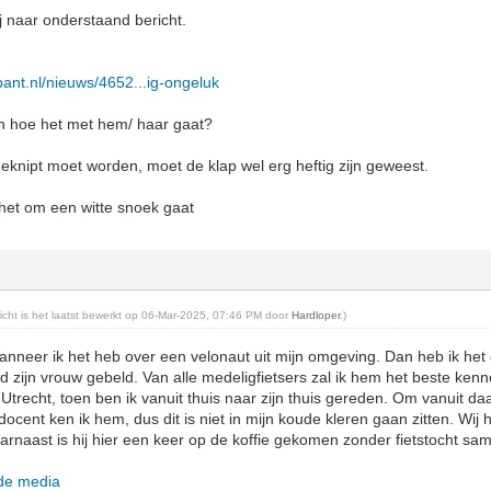
 naar onderstaand bericht.
ant.nl/nieuws/4652...ig-ongeluk
 en hoe het met hem/ haar gaat?
 geknipt moet worden, moet de klap wel erg heftig zijn geweest.
t het om een witte snoek gaat
richt is het laatst bewerkt op 06-Mar-2025, 07:46 PM door
Hardloper
.)
 Wanneer ik het heb over een velonaut uit mijn omgeving. Dan heb ik het 
ad zijn vrouw gebeld. Van alle medeligfietsers zal ik hem het beste ken
trecht, toen ben ik vanuit thuis naar zijn thuis gereden. Om vanuit da
 docent ken ik hem, dus dit is niet in mijn koude kleren gaan zitten. W
rnaast is hij hier een keer op de koffie gekomen zonder fietstocht sa
 de media