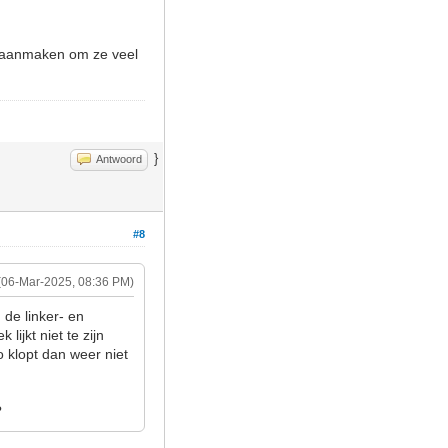
e aanmaken om ze veel
}
Antwoord
#8
(06-Mar-2025, 08:36 PM)
n de linker- en
ijkt niet te zijn
o klopt dan weer niet
?