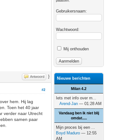
plaatsen.
Gebruikersnaam:
Wachtwoord:
Mij onthouden
}
Antwoord
Nieuwe berichten
Milan 4.2
#2
Iets met info over m...
over hem. Hij lag
Arend-Jan
— 01:28 AM
nen. Toen het 40 jaar
ar verder naar Utrecht
Vandaag ben ik niet blij
omdat.....
ij hebben samen paar
men.
Mijn proces bij een ...
Boyd Maduro
— 12:55
AM