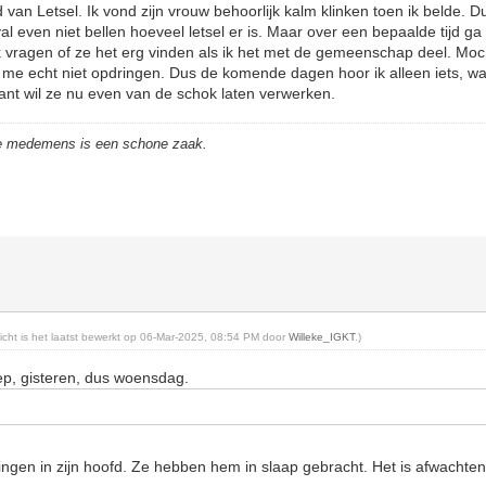
van Letsel. Ik vond zijn vrouw behoorlijk kalm klinken toen ik belde. D
al even niet bellen hoeveel letsel er is. Maar over een bepaalde tijd ga
 vragen of ze het erg vinden als ik het met de gemeenschap deel. Moch
l me echt niet opdringen. Dus de komende dagen hoor ik alleen iets, w
ant wil ze nu even van de schok laten verwerken.
de medemens is een schone zaak.
richt is het laatst bewerkt op 06-Mar-2025, 08:54 PM door
Willeke_IGKT
.)
p, gisteren, dus woensdag.
dingen in zijn hoofd. Ze hebben hem in slaap gebracht. Het is afwachten 