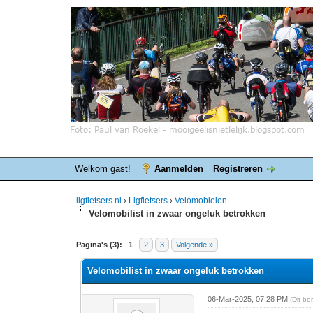
Welkom gast!
Aanmelden
Registreren
ligfietsers.nl
›
Ligfietsers
›
Velomobielen
Velomobilist in zwaar ongeluk betrokken
0 stemmen - gemiddelde waardering is 0
1
2
3
4
5
Pagina's (3):
1
2
3
Volgende »
Velomobilist in zwaar ongeluk betrokken
06-Mar-2025, 07:28 PM
(Dit be