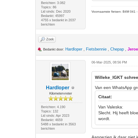
Berichten: 3.082
Topics: 86
Lid sinds: Dec 2020
Voornaamste fietsen: B4M 041 - M
Bedankt: 45997
4755 x bedankt in 2037
berichten
Zoek
Hardloper
,
Fietsbennie
,
Chepap
,
Jero
Bedankt door:
06-Mar-2025, 08:56 PM
Willeke_IGKT schree
Hardloper
Van een WhatsApp g
Kilometervreter
Citaat:
Van Valeska:
Berichten: 4.190
Topics: 132
Slecht. Hij heeft bl
Lid sinds: Apr 2023
wordt.
Bedankt: 4659
5488 x bedankt in 3563
berichten
Aangezien ik daar niet in