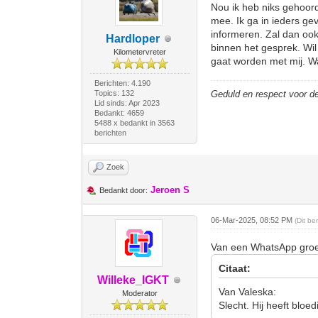
Nou ik heb niks gehoord 
mee. Ik ga in ieders gev
informeren. Zal dan ook
Hardloper
binnen het gesprek. Wi
Kilometervreter
gaat worden met mij. W
Berichten: 4.190
Topics: 132
Geduld en respect voor 
Lid sinds: Apr 2023
Bedankt: 4659
5488 x bedankt in 3563
berichten
Zoek
Jeroen S
Bedankt door:
06-Mar-2025, 08:52 PM
(Dit be
Van een WhatsApp groe
Citaat:
Willeke_IGKT
Van Valeska:
Moderator
Slecht. Hij heeft bloe