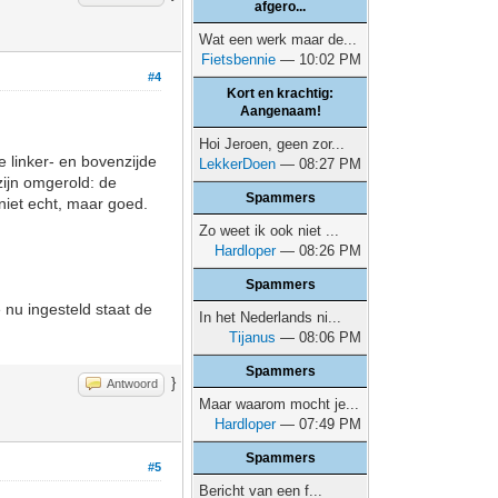
afgero...
Wat een werk maar de...
Fietsbennie
— 10:02 PM
#4
Kort en krachtig:
Aangenaam!
Hoi Jeroen, geen zor...
de linker- en bovenzijde
LekkerDoen
— 08:27 PM
zijn omgerold: de
Spammers
 niet echt, maar goed.
Zo weet ik ook niet ...
Hardloper
— 08:26 PM
Spammers
 nu ingesteld staat de
In het Nederlands ni...
Tijanus
— 08:06 PM
Spammers
}
Antwoord
Maar waarom mocht je...
Hardloper
— 07:49 PM
Spammers
#5
Bericht van een f...