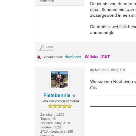
berichten
De plaats van de auto o
staat. Ik neem niet aan
zwaargewond in een snoe
De muts is wel flink be
aannemelijk.
Zoek
Hardloper
,
Willeke_IGKT
Bedankt door:
06-Mar-2025, 09:40 PM
We kunnen Roef even vr
mij.
Fietsbennie
Fiets m'n voeten achterna
Berichten: 1.878
Topics: 45
Lid sinds: May 2018
Bedankt: 3122
2710 x bedankt in 988
berichten