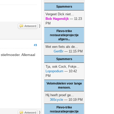
Spammers
Vergeet Dick niet…
Bob Hagendijk
— 11:23
PM
}
Antwoord
Flevo-trike
restauratieprojectje
afgero...
#3
Met een fiets als de...
GertBr
— 11:15 PM
stiefmoeder. Allemaal
Spammers
Tja, ook Cock, Fokje...
Lopopodium
— 10:42
PM
Velomobielen voor lange
mensen.
Hij heeft proef ge...
365cycle
— 10:19 PM
Flevo-trike
restauratieprojectje
}
Antwoord