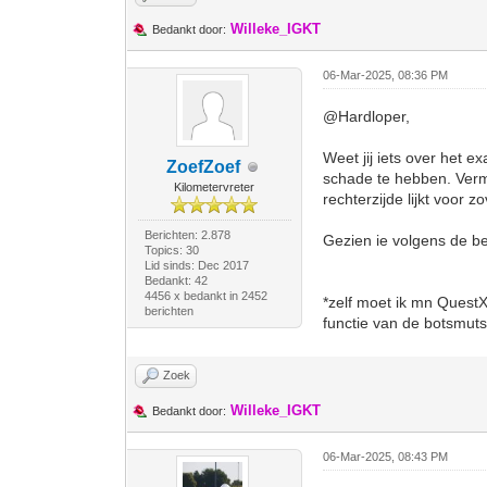
Willeke_IGKT
Bedankt door:
06-Mar-2025, 08:36 PM
@Hardloper,
Weet jij iets over het ex
ZoefZoef
schade te hebben. Vermo
Kilometervreter
rechterzijde lijkt voor 
Berichten: 2.878
Gezien ie volgens de be
Topics: 30
Lid sinds: Dec 2017
Bedankt: 42
4456 x bedankt in 2452
*zelf moet ik mn QuestX
berichten
functie van de botsmuts 
Zoek
Willeke_IGKT
Bedankt door:
06-Mar-2025, 08:43 PM