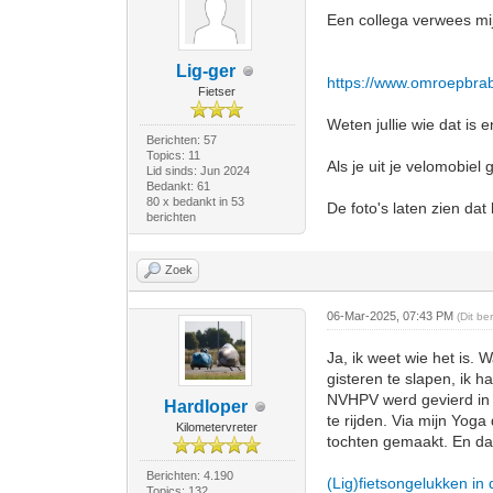
Een collega verwees mij
Lig-ger
https://www.omroepbrab
Fietser
Weten jullie wie dat is
Berichten: 57
Topics: 11
Als je uit je velomobiel
Lid sinds: Jun 2024
Bedankt: 61
80 x bedankt in 53
De foto's laten zien da
berichten
Zoek
06-Mar-2025, 07:43 PM
(Dit be
Ja, ik weet wie het is.
gisteren te slapen, ik h
NVHPV werd gevierd in U
Hardloper
te rijden. Via mijn Yoga
Kilometervreter
tochten gemaakt. En daa
Berichten: 4.190
(Lig)fietsongelukken in
Topics: 132