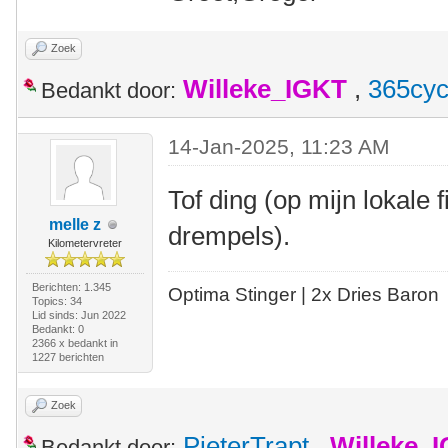
Zoek
Willeke_IGKT
,
365cyc
Bedankt door:
14-Jan-2025, 11:23 AM
Tof ding (op mijn lokale 
melle z
drempels).
Kilometervreter
Berichten: 1.345
Optima Stinger |
2x Dries Baron
Topics: 34
Lid sinds: Jun 2022
Bedankt: 0
2366 x bedankt in
1227 berichten
Zoek
PieterTrapt
,
Willeke_
Bedankt door: