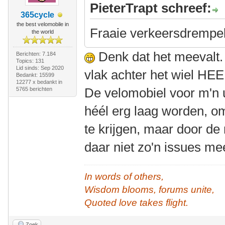
PieterTrapt schreef:
365cycle
the best velomobile in
Fraaie verkeersdrempe
the world
Denk dat het meevalt. 
Berichten: 7.184
Topics: 131
Lid sinds: Sep 2020
vlak achter het wiel HEE
Bedankt: 15599
12277 x bedankt in
De velomobiel voor m'n
5765 berichten
héél erg laag worden, o
te krijgen, maar door de n
daar niet zo'n issues me
In words of others,
Wisdom blooms, forums unite,
Quoted love takes flight.
Zoek