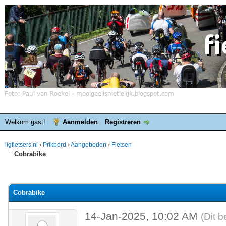
Welkom gast!
Aanmelden
Registreren
ligfietsers.nl
›
Prikbord
›
Aangeboden
›
Fietsen
Cobrabike
elde waardering is 0
Cobrabike
14-Jan-2025, 10:02 AM
(Dit b