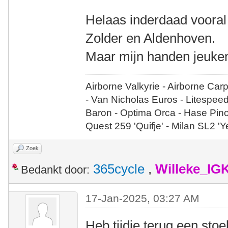
Helaas inderdaad vooral
Zolder en Aldenhoven.
Maar mijn handen jeuken
Airborne Valkyrie - Airborne Car
- Van Nicholas Euros - Litespee
Baron - Optima Orca - Hase Pin
Quest 259 'Quifje' - Milan SL2 '
Zoek
365cycle
,
Willeke_IG
Bedankt door:
17-Jan-2025, 03:27 AM
Heb tijdje terug een stoe