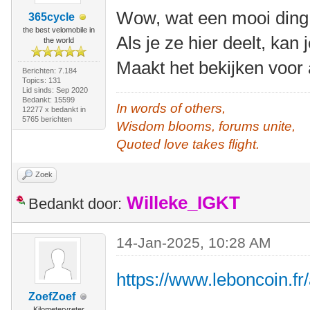
Wow, wat een mooi ding
365cycle
the best velomobile in
Als je ze hier deelt, kan
the world
Maakt het bekijken voor 
Berichten: 7.184
Topics: 131
Lid sinds: Sep 2020
Bedankt: 15599
In words of others,
12277 x bedankt in
5765 berichten
Wisdom blooms, forums unite,
Quoted love takes flight.
Zoek
Willeke_IGKT
Bedankt door:
14-Jan-2025, 10:28 AM
https://www.leboncoin.f
ZoefZoef
Kilometervreter