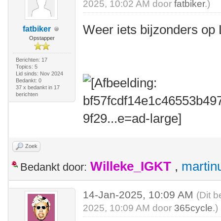
2025, 10:02 AM door
fatbiker
.)
Weer iets bijzonders op
fatbiker
Opstapper
Berichten: 17
Topics: 5
Lid sinds: Nov 2024
Bedankt: 0
37 x bedankt in 17
berichten
Zoek
Willeke_IGKT
,
martin
Bedankt door:
14-Jan-2025, 10:09 AM
(Dit b
2025, 10:09 AM door
365cycle
.)