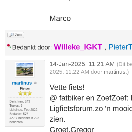
Marco
Zoek
Willeke_IGKT
,
Pieter
Bedankt door:
14-Jan-2025, 11:21 AM
(Dit b
2025, 11:22 AM door
martinus
.)
martinus
Vette fiets!
Fietser
@ fatbiker en ZoefZoef: 
Berichten: 243
Topics: 8
Ligfietsforum,zo 'n mooi
Lid sinds: Feb 2022
Bedankt: 576
zien.
427 x bedankt in 223
berichten
Groet,Gregor