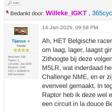
Zoek
Willeke_IGKT
,
365cyc
Bedankt door:
14-Jan-2025, 09:58 PM
Ah, HET Belgische racemo
Tijanus
Toerder
om laag, lager, laagst g
Zithoogte bij deze volge
Berichten: 556
Topics: 3
Lid sinds: Jan 2024
M5LR, wat inderdaad heel
Bedankt: 1645
1261 x bedankt in
549 berichten
Challenge NME, en er zi
evenveel gemaakt. In teg
Raptor heb ik deze wel ee
een circuit in la douce B