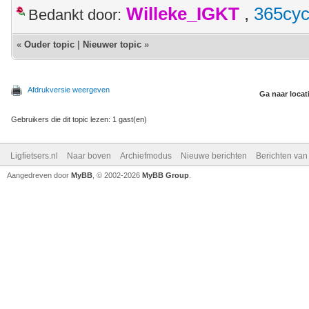
Willeke_IGKT
,
365cyc
Bedankt door:
«
Ouder topic
|
Nieuwer topic
»
Afdrukversie weergeven
Ga naar locat
Gebruikers die dit topic lezen: 1 gast(en)
Ligfietsers.nl
Naar boven
Archiefmodus
Nieuwe berichten
Berichten va
Aangedreven door
MyBB
, © 2002-2026
MyBB Group
.