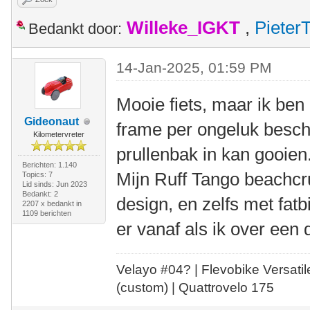
Willeke_IGKT
,
Pieter
Bedankt door:
14-Jan-2025, 01:59 PM
Mooie fiets, maar ik ben
Gideonaut
frame per ongeluk bescha
Kilometervreter
prullenbak in kan gooien
Berichten: 1.140
Mijn Ruff Tango beachcru
Topics: 7
Lid sinds: Jun 2023
Bedankt: 2
design, en zelfs met fa
2207 x bedankt in
1109 berichten
er vanaf als ik over een
Velayo #
0
4?
| Flevobike Versati
(custom) | Quattrovelo 175