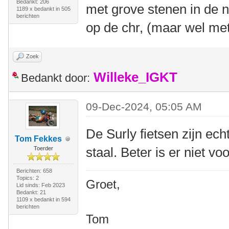
Bedankt: 206
met grove stenen in de 
1189 x bedankt in 505
berichten
op de chr, (maar wel me
Zoek
Willeke_IGKT
Bedankt door:
09-Dec-2024, 05:05 AM
De Surly fietsen zijn ec
Tom Fekkes
staal. Beter is er niet vo
Toerder
Berichten: 658
Topics: 2
Groet,
Lid sinds: Feb 2023
Bedankt: 21
1109 x bedankt in 594
berichten
Tom