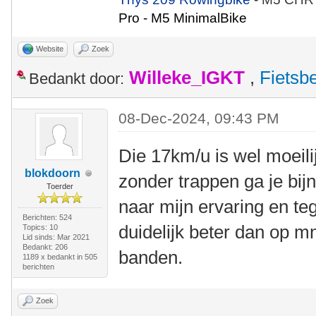
Pro - M5 MinimalBike
Website
Zoek
Willeke_IGKT
,
Fietsb
Bedankt door:
08-Dec-2024, 09:43 PM
Die 17km/u is wel moeili
blokdoorn
zonder trappen ga je bij
Toerder
naar mijn ervaring en t
Berichten: 524
duidelijk beter dan op m
Topics: 10
Lid sinds: Mar 2021
Bedankt: 206
banden.
1189 x bedankt in 505
berichten
Zoek