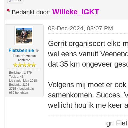
Zoek
Willeke_IGKT
Bedankt door:
08-Dec-2024, 03:07 PM
Gerrit organiseert elk
Fietsbennie
wel eens vanuit Veenenda
Fiets m'n voeten
achterna
dat 35 km ongeveer gesc
Berichten: 1.879
Topics: 45
Lid sinds: May 2018
Volgens mij moet er ook
Bedankt: 3123
2715 x bedankt in
samenkomen. Succes. Van
989 berichten
wellicht hou ik me keer 
gr. Fi