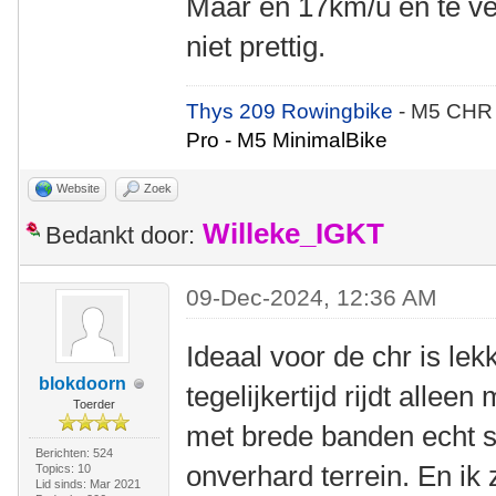
Maar én 17km/u én te ver
niet prettig.
Thys 209 Rowingbike
- M5 CHR
Pro - M5 MinimalBike
Website
Zoek
Willeke_IGKT
Bedankt door:
09-Dec-2024, 12:36 AM
Ideaal voor de chr is lek
blokdoorn
tegelijkertijd rijdt allee
Toerder
met brede banden echt s
Berichten: 524
onverhard terrein. En i
Topics: 10
Lid sinds: Mar 2021