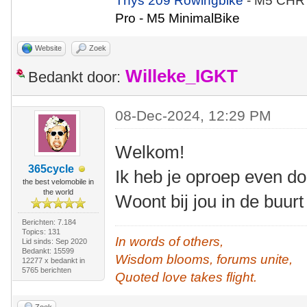
Thys 209 Rowingbike
- M5 CHR
Pro - M5 MinimalBike
Website
Zoek
Willeke_IGKT
Bedankt door:
08-Dec-2024, 12:29 PM
Welkom!
365cycle
Ik heb je oproep even d
the best velomobile in
the world
Woont bij jou in de buur
Berichten: 7.184
Topics: 131
In words of others,
Lid sinds: Sep 2020
Bedankt: 15599
Wisdom blooms, forums unite,
12277 x bedankt in
5765 berichten
Quoted love takes flight.