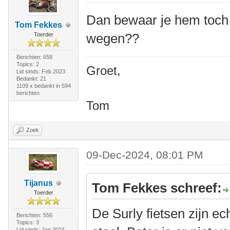
Dan bewaar je hem toch 
Tom Fekkes
wegen??
Toerder
Berichten: 658
Topics: 2
Groet,
Lid sinds: Feb 2023
Bedankt: 21
1109 x bedankt in 594
berichten
Tom
Zoek
09-Dec-2024, 08:01 PM
Tijanus
Tom Fekkes schreef:
Toerder
De Surly fietsen zijn e
Berichten: 556
Topics: 3
Lid sinds: Jan 2024