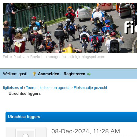
Welkom gast!
Aanmelden
Registreren
ligfietsers.nl
›
Toeren, tochten en agenda
›
Fietsmaatje gezocht
Utrechtse liggers
elde waardering is 0
Utrechtse liggers
08-Dec-2024, 11:28 AM