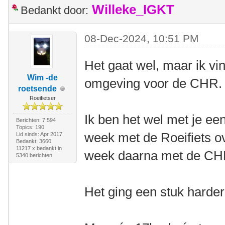
Willeke_IGKT
Bedankt door:
08-Dec-2024, 10:51 PM
Het gaat wel, maar ik vin
Wim -de
omgeving voor de CHR.
roetsende
Roeifietser
Ik ben het wel met je ee
Berichten: 7.594
Topics: 190
week met de Roeifiets o
Lid sinds: Apr 2017
Bedankt: 3660
11217 x bedankt in
week daarna met de CH
5340 berichten
Het ging een stuk harde