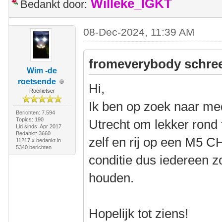
Willeke_IGKT
Bedankt door:
08-Dec-2024, 11:39 AM
fromeverybody schree
Wim -de
roetsende
Hi,
Roeifietser
Ik ben op zoek naar med
Berichten: 7.594
Topics: 190
Utrecht om lekker rond 
Lid sinds: Apr 2017
Bedankt: 3660
zelf en rij op een M5 
11217 x bedankt in
5340 berichten
conditie dus iedereen 
houden.
Hopelijk tot ziens!