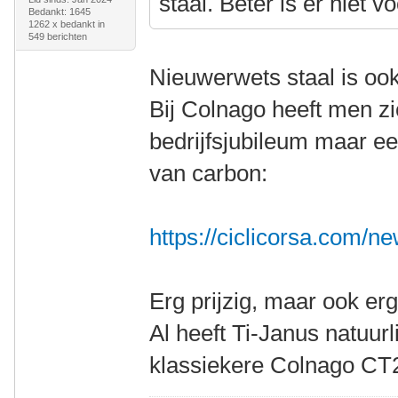
staal. Beter is er niet v
Bedankt: 1645
1262 x bedankt in
549 berichten
Nieuwerwets staal is oo
Bij Colnago heeft men zi
bedrijfsjubileum maar een
van carbon:
https://ciclicorsa.com/ne
Erg prijzig, maar ook erg 
Al heeft Ti-Janus natuurli
klassiekere Colnago CT