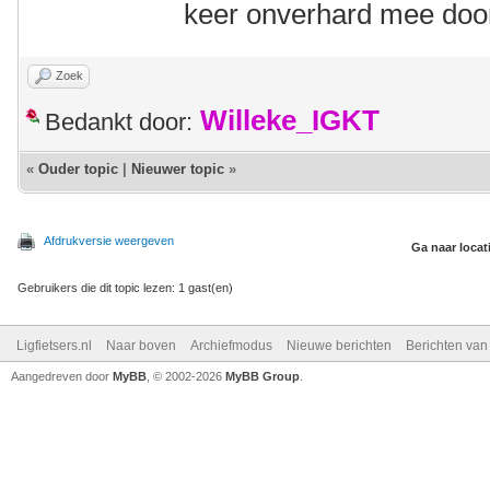
keer onverhard mee door
Zoek
Willeke_IGKT
Bedankt door:
«
Ouder topic
|
Nieuwer topic
»
Afdrukversie weergeven
Ga naar locat
Gebruikers die dit topic lezen: 1 gast(en)
Ligfietsers.nl
Naar boven
Archiefmodus
Nieuwe berichten
Berichten va
Aangedreven door
MyBB
, © 2002-2026
MyBB Group
.