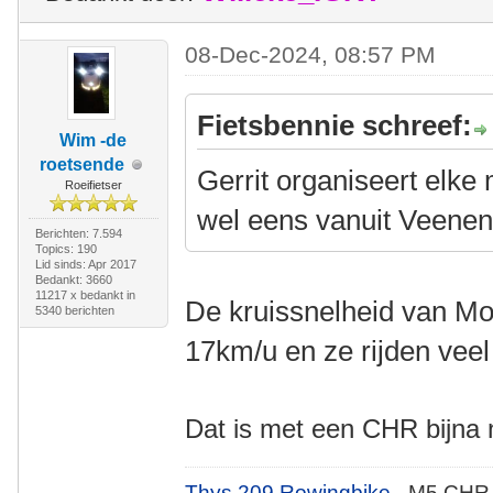
08-Dec-2024, 08:57 PM
Fietsbennie schreef:
Wim -de
roetsende
Gerrit organiseert el
Roeifietser
wel eens vanuit Veene
Berichten: 7.594
Topics: 190
Lid sinds: Apr 2017
Bedankt: 3660
11217 x bedankt in
De kruissnelheid van Mo
5340 berichten
17km/u en ze rijden veel
Dat is met ee
n CHR bijna n
Thys 209 Rowingbike
- M5 CHR