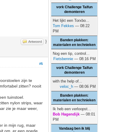
vork Challenge Taifun
demonteren
Het lijkt een Torxbo...
Tom Fekkes
— 08:22
PM
Banden plakken:
}
Antwoord
materialen en technieken
Nog een tip, control...
Fietsbennie
— 08:16 PM
#5
vork Challenge Taifun
demonteren
oorstoelen zijn te
with the help of...
mfortabel zitten? nooit
veloc_h
— 08:06 PM
Banden plakken:
en tuinstoel.
materialen en technieken
itten nylon strips, waar
aar zie je maar weer,
Ik heb een verloopst...
Bob Hagendijk
— 08:01
PM
r in mijn rug, maar
Vandaag ben ik blij
t uit om er een goede