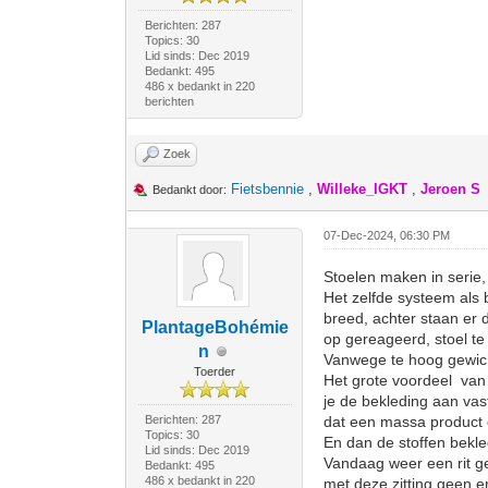
Berichten: 287
Topics: 30
Lid sinds: Dec 2019
Bedankt: 495
486 x bedankt in 220
berichten
Zoek
Fietsbennie
,
Willeke_IGKT
,
Jeroen S
Bedankt door:
07-Dec-2024, 06:30 PM
Stoelen maken in serie,
Het zelfde systeem als b
breed, achter staan er d
PlantageBohémie
op gereageerd, stoel te
n
Vanwege te hoog gewicht
Toerder
Het grote voordeel van e
je de bekleding aan vast
Berichten: 287
dat een massa product o
Topics: 30
En dan de stoffen bekled
Lid sinds: Dec 2019
Vandaag weer een rit ge
Bedankt: 495
486 x bedankt in 220
met deze zitting geen e