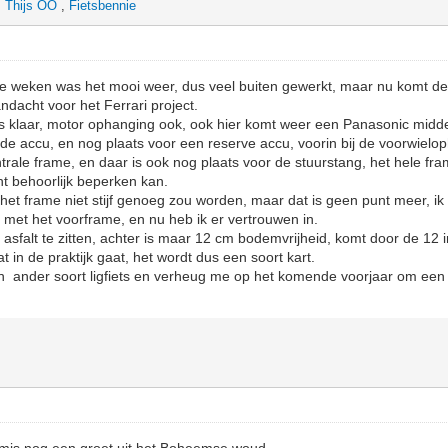
,
Thijs OO
,
Fietsbennie
e weken was het mooi weer, dus veel buiten gewerkt, maar nu komt de 
ndacht voor het Ferrari project.
ls klaar, motor ophanging ook, ook hier komt weer een Panasonic midd
 de accu, en nog plaats voor een reserve accu, voorin bij de voorwiel
ntrale frame, en daar is ook nog plaats voor de stuurstang, het hele fr
ht behoorlijk beperken kan.
 het frame niet stijf genoeg zou worden, maar dat is geen punt meer, ik
met het voorframe, en nu heb ik er vertrouwen in.
t asfalt te zitten, achter is maar 12 cm bodemvrijheid, komt door de 12 
 in de praktijk gaat, het wordt dus een soort kart.
een ander soort ligfiets en verheug me op het komende voorjaar om een 