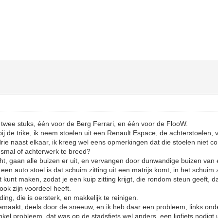
 twee stuks, één voor de Berg Ferrari, en één voor de FlooW.
ij de trike, ik neem stoelen uit een Renault Espace, de achterstoelen, v
rie naast elkaar, ik kreeg wel eens opmerkingen dat die stoelen niet co
 smal of achterwerk te breed?
, gaan alle buizen er uit, en vervangen door dunwandige buizen van e
en auto stoel is dat schuim zitting uit een matrijs komt, in het schuim z
 kunt maken, zodat je een kuip zitting krijgt, die rondom steun geeft, d
ok zijn voordeel heeft.
ing, die is oersterk, en makkelijk te reinigen.
maakt, deels door de sneeuw, en ik heb daar een probleem, links onde
nkel probleem, dat was op de stadsfiets wel anders, een ligfiets nodig