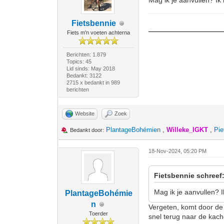
Mag ik je aanvullen? I
Fietsbennie
Fiets m'n voeten achterna
Berichten: 1.879
Topics: 45
Lid sinds: May 2018
Bedankt: 3122
2715 x bedankt in 989
berichten
Website
Zoek
PlantageBohémien
,
Willeke_IGKT
,
Pie
Bedankt door:
18-Nov-2024, 05:20 PM
Fietsbennie schreef
Mag ik je aanvullen? 
PlantageBohémie
n
Vergeten, komt door de 
Toerder
snel terug naar de kach