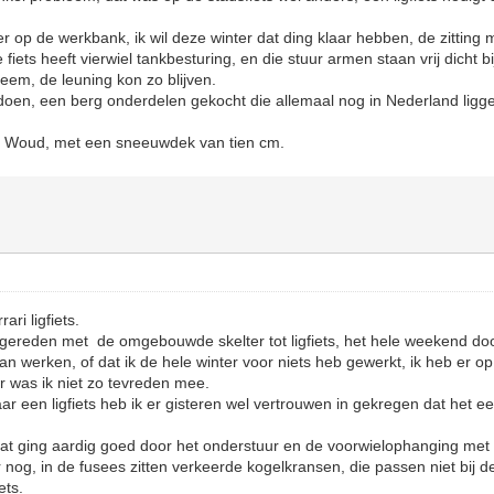
 op de werkbank, ik wil deze winter dat ding klaar hebben, de zitting m
fiets heeft vierwiel tankbesturing, en die stuur armen staan vrij dicht bi
eem, de leuning kon zo blijven.
 doen, een berg onderdelen gekocht die allemaal nog in Nederland liggen
e Woud, met een sneeuwdek van tien cm.
ari ligfiets.
 gereden met de omgebouwde skelter tot ligfiets, het hele weekend do
kan werken, of dat ik de hele winter voor niets heb gewerkt, ik heb er 
r was ik niet zo tevreden mee.
een ligfiets heb ik er gisteren wel vertrouwen in gekregen dat het een
dat ging aardig goed door het onderstuur en de voorwielophanging met 
r nog, in de fusees zitten verkeerde kogelkransen, die passen niet bij de 
ets.