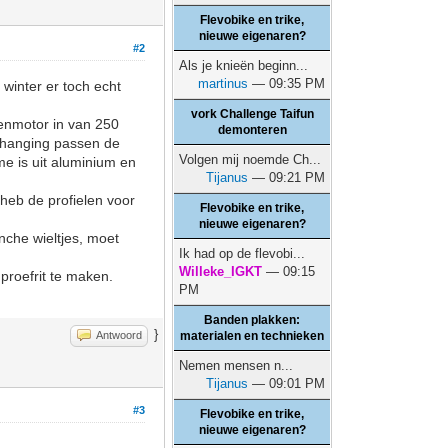
Flevobike en trike,
nieuwe eigenaren?
#2
Als je knieën beginn...
martinus
— 09:35 PM
winter er toch echt
vork Challenge Taifun
enmotor in van 250
demonteren
ophanging passen de
Volgen mij noemde Ch...
ame is uit aluminium en
Tijanus
— 09:21 PM
 heb de profielen voor
Flevobike en trike,
nieuwe eigenaren?
inche wieltjes, moet
Ik had op de flevobi...
Willeke_IGKT
— 09:15
proefrit te maken.
PM
Banden plakken:
}
Antwoord
materialen en technieken
Nemen mensen n...
Tijanus
— 09:01 PM
#3
Flevobike en trike,
nieuwe eigenaren?