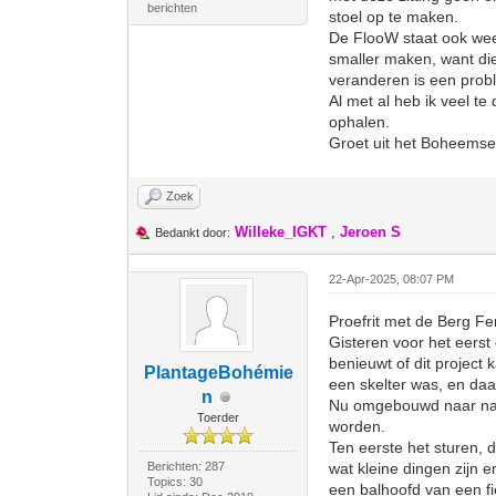
berichten
stoel op te maken.
De FlooW staat ook weer
smaller maken, want die 
veranderen is een probl
Al met al heb ik veel te
ophalen.
Groet uit het Boheems
Zoek
Willeke_IGKT
,
Jeroen S
Bedankt door:
22-Apr-2025, 08:07 PM
Proefrit met de Berg Ferr
Gisteren voor het eerst
benieuwt of dit project 
PlantageBohémie
een skelter was, en daa
n
Nu omgebouwd naar naar 
Toerder
worden.
Ten eerste het sturen, 
Berichten: 287
wat kleine dingen zijn e
Topics: 30
een balhoofd van een fi