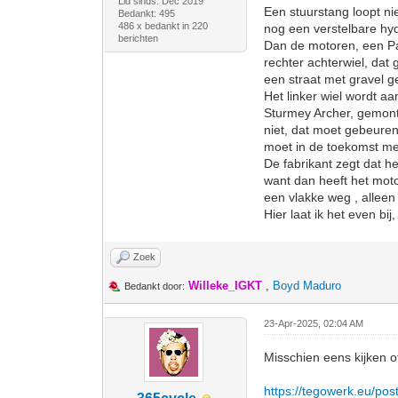
Lid sinds: Dec 2019
Een stuurstang loopt ni
Bedankt: 495
486 x bedankt in 220
nog een verstelbare hy
berichten
Dan de motoren, een Pan
rechter achterwiel, dat 
een straat met gravel g
Het linker wiel wordt a
Sturmey Archer, gemonte
niet, dat moet gebeuren
moet in de toekomst met
De fabrikant zegt dat h
want dan heeft het moto
een vlakke weg , alleen
Hier laat ik het even bi
Zoek
Willeke_IGKT
,
Boyd Maduro
Bedankt door:
23-Apr-2025, 02:04 AM
Misschien eens kijken 
https://tegowerk.eu/pos