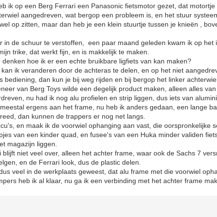
eb ik op een Berg Ferrari een Panasonic fietsmotor gezet, dat motortje
terwiel aangedreven, wat bergop een probleem is, en het stuur systeem
l op zitten, maar dan heb je een klein stuurtje tussen je knieën , bove
ar in de schuur te verstoffen, een paar maand geleden kwam ik op het 
 mijn trike, dat werkt fijn, en is makkelijk te maken.
 denken hoe ik er een echte bruikbare ligfiets van kan maken?
g kan ik veranderen door de achteras te delen, en op het niet aangedre
 bediening, dan kun je bij weg rijden en bij bergop het linker achterwie
eneer van Berg Toys wilde een degelijk product maken, alleen alles 
reven, nu had ik nog alu profielen en strip liggen, dus iets van alumi
 meestal ergens aan het frame, nu heb ik anders gedaan, een lange ba
reed, dan kunnen de trappers er nog net langs.
ccu's, en maak ik de voorwiel ophanging aan vast, die oorspronkelijke
es van een kinder quad, en fusee's van een Huka minder validen fiets, 
et magazijn liggen.
blijft niet veel over, alleen het achter frame, waar ook de Sachs 7 ver
elgen, en de Ferrari look, dus de plastic delen.
dus veel in de werkplaats geweest, dat alu frame met die voorwiel oph
mpers heb ik al klaar, nu ga ik een verbinding met het achter frame ma