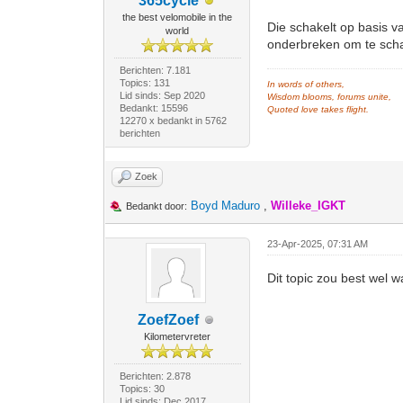
365cycle
the best velomobile in the
Die schakelt op basis v
world
onderbreken om te sch
Berichten: 7.181
Topics: 131
In words of others,
Lid sinds: Sep 2020
Wisdom blooms, forums unite,
Bedankt: 15596
Quoted love takes flight.
12270 x bedankt in 5762
berichten
Zoek
Boyd Maduro
,
Willeke_IGKT
Bedankt door:
23-Apr-2025, 07:31 AM
Dit topic zou best wel 
ZoefZoef
Kilometervreter
Berichten: 2.878
Topics: 30
Lid sinds: Dec 2017