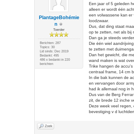
Een jaar of 5 geleden h
alleen er wordt één ach
een volwassene kan er we
PlantageBohémie
loodzwaar.
n
Dus, dat ding staat ma
Toerder
op te zetten, net als bij
Dan ga je steeds verder
Berichten: 287
Die één wiel aandrijvin
Topics: 30
te zetten met duimengas
Lid sinds: Dec 2019
Dan het gewicht, die m
Bedankt: 495
486 x bedankt in 220
wand maken is wat overd
berichten
Trike hangen de accu's
centraal frame, 14 cm b
In die bak kunnen de a
en vervangen door armpj
had ik allemaal nog in h
Dus van de Berg Ferrari 
zit, de brede 12 inche v
Deze week veel regen, 
bevestiging v d luchtde
Zoek