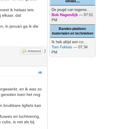
omdat.....
oest ik helaas iets
De jeugd van tegenw...
Bob Hagendijk
— 07:51
j elkaar, dat
PM
, in januari ga ik die
Banden plakken:
materialen en technieken
Ik heb altijd een co...
Tom Fekkes
— 07:34
}
Antwoord
PM
#6
orgewerkt, en ik was zo
op gereden toen het nog
 bruikbare ligfiets kan
fusees en luchtvering,
cubs, is net als bij