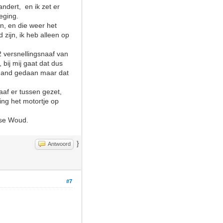
andert, en ik zet er
eging.
n, en die weer het
 zijn, ik heb alleen op
2 versnellingsnaaf van
bij mij gaat dat dus
e hand gedaan maar dat
aaf er tussen gezet,
ing het motortje op
emse Woud.
}
Antwoord
#7