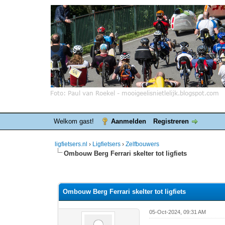
Welkom gast!
Aanmelden
Registreren
ligfietsers.nl
›
Ligfietsers
›
Zelfbouwers
Ombouw Berg Ferrari skelter tot ligfiets
1 stemmen - gemiddelde waardering is 4
1
2
3
4
5
Ombouw Berg Ferrari skelter tot ligfiets
05-Oct-2024, 09:31 AM