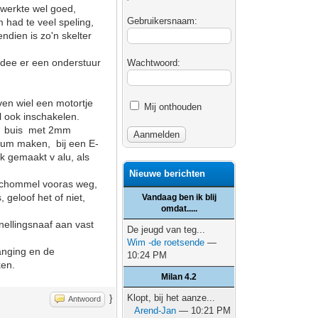
 werkte wel goed,
Gebruikersnaam:
 had te veel speling,
ndien is zo'n skelter
idee er een onderstuur
Wachtwoord:
ven wiel een motortje
Mij onthouden
l ook inschakelen.
van buis met 2mm
nium maken, bij een E-
k gemaakt v alu, als
Nieuwe berichten
 schommel vooras weg,
geloof het of niet,
Vandaag ben ik blij
omdat.....
snellingsnaaf aan vast
De jeugd van teg...
Wim -de roetsende
—
anging en de
10:24 PM
ken.
Milan 4.2
Klopt, bij het aanze...
}
Antwoord
Arend-Jan
— 10:21 PM