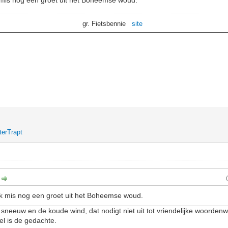
k mis nog een groet uit het Boheemse woud.
gr. Fietsbennie
site
terTrapt
:
Ik mis nog een groet uit het Boheemse woud.
sneeuw en de koude wind, dat nodigt niet uit tot vriendelijke woordenwi
el is de gedachte.