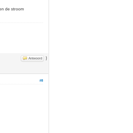
ven de stroom
}
Antwoord
#8