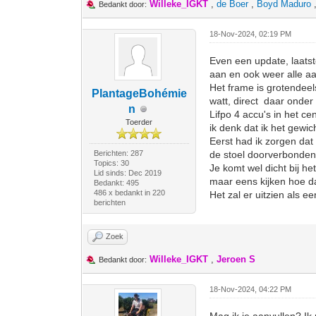
Willeke_IGKT
,
de Boer
,
Boyd Maduro
Bedankt door:
18-Nov-2024, 02:19 PM
Even een update, laatst
aan en ook weer alle aa
Het frame is grotendee
PlantageBohémie
watt, direct daar onder
n
Lifpo 4 accu's in het ce
Toerder
ik denk dat ik het gewic
Eerst had ik zorgen dat
Berichten: 287
de stoel doorverbonden 
Topics: 30
Je komt wel dicht bij he
Lid sinds: Dec 2019
maar eens kijken hoe dat
Bedankt: 495
486 x bedankt in 220
Het zal er uitzien als 
berichten
Zoek
Willeke_IGKT
,
Jeroen S
Bedankt door:
18-Nov-2024, 04:22 PM