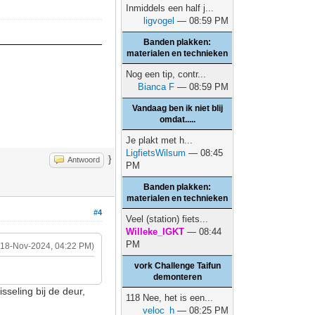
Inmiddels een half j...
ligvogel
— 08:59 PM
Banden plakken:
materialen en technieken
Nog een tip, contr...
Bianca F
— 08:59 PM
Vandaag ben ik niet blij
omdat.....
Je plakt met h...
LigfietsWilsum
— 08:45
}
Antwoord
PM
Banden plakken:
materialen en technieken
#4
Veel (station) fiets...
Willeke_IGKT
— 08:44
PM
(18-Nov-2024, 04:22 PM)
vork Challenge Taifun
demonteren
sseling bij de deur,
118 Nee, het is een...
veloc_h
— 08:25 PM