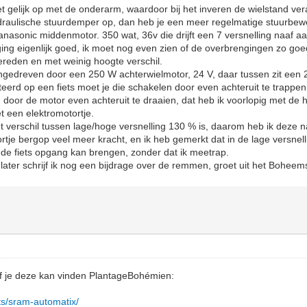
et gelijk op met de onderarm, waardoor bij het inveren de wielstand ver
draulische stuurdemper op, dan heb je een meer regelmatige stuurbew
asonic middenmotor. 350 wat, 36v die drijft een 7 versnelling naaf aa
ging eigenlijk goed, ik moet nog even zien of de overbrengingen zo goed
ereden en met weinig hoogte verschil.
angedreven door een 250 W achterwielmotor, 24 V, daar tussen zit een 
erd op een fiets moet je die schakelen door even achteruit te trappen, 
 door de motor even achteruit te draaien, dat heb ik voorlopig met d
 een elektromotortje.
et verschil tussen lage/hoge versnelling 130 % is, daarom heb ik deze n
rtje bergop veel meer kracht, en ik heb gemerkt dat in de lage versnell
 de fiets opgang kan brengen, zonder dat ik meetrap.
j, later schrijf ik nog een bijdrage over de remmen, groet uit het Bohe
of je deze kan vinden PlantageBohémien:
ts/sram-automatix/